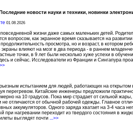
Последние новости науки и техники, новинки электрон
сте
01.08.2026
повседневной жизни даже самых маленьких детей. Родител
тся вопросом, как экранное время сказывается на развитии
о продолжительность просмотра, но и возраст, в котором р
о экраны влияют на мозг в два периода - в раннем младенче
тные точки, в 9 лет были несколько хуже успехи в обучении
есь и сейчас. Исследователи из Франции и Сингапура про
.>>
ерьезным испытанием для людей, работающих на открытом в
уя перегревом. Китайские инженеры предложили практичн
ерно на 10 градусов. Пока мир страдает от сильной жары,
не отличаются от обычной рабочей одежды. Главное отличи
вных аккумуляторов. Одного заряда хватает на 3-4 часа н
 при нагревании переходит из твердого состояния в жидко
жилеты выглядят почти
...>>