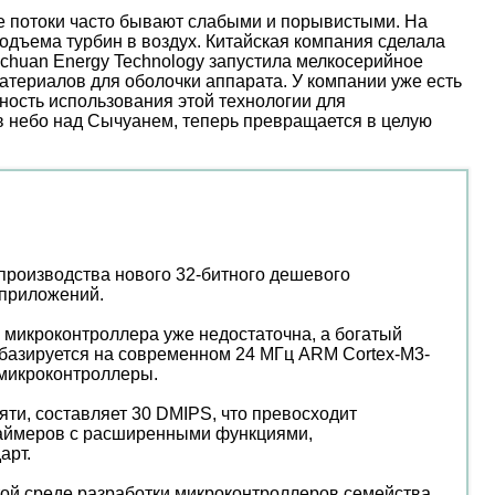
ые потоки часто бывают слабыми и порывистыми. На
дъема турбин в воздух. Китайская компания сделала
nchuan Energy Technology запустила мелкосерийное
атериалов для оболочки аппарата. У компании уже есть
ость использования этой технологии для
 в небо над Сычуанем, теперь превращается в целую
 производства нового 32-битного дешевого
 приложений.
 микроконтроллера уже недостаточна, а богатый
базируется на современном 24 МГц ARM Cortex-M3-
 микроконтроллеры.
ти, составляет 30 DMIPS, что превосходит
таймеров с расширенными функциями,
арт.
атой среде разработки микроконтроллеров семейства