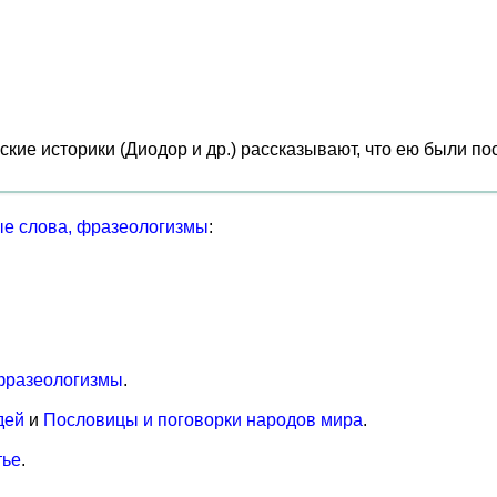
кие историки (Диодор и др.) рассказывают, что ею были по
е слова, фразеологизмы
:
фразеологизмы
.
дей
и
Пословицы и поговорки народов мира
.
тье
.