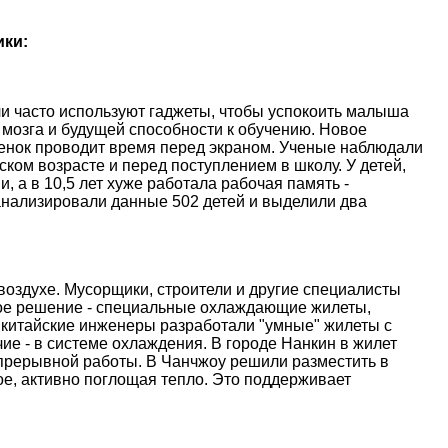
ики:
и часто используют гаджеты, чтобы успокоить малыша
 мозга и будущей способности к обучению. Новое
ебенок проводит время перед экраном. Ученые наблюдали
ском возрасте и перед поступлением в школу. У детей,
, а в 10,5 лет хуже работала рабочая память -
анализировали данные 502 детей и выделили два
оздухе. Мусорщики, строители и другие специалисты
ое решение - специальные охлаждающие жилеты,
 китайские инженеры разработали "умные" жилеты с
е - в системе охлаждения. В городе Нанкин в жилет
епрерывной работы. В Чанчжоу решили разместить в
е, активно поглощая тепло. Это поддерживает