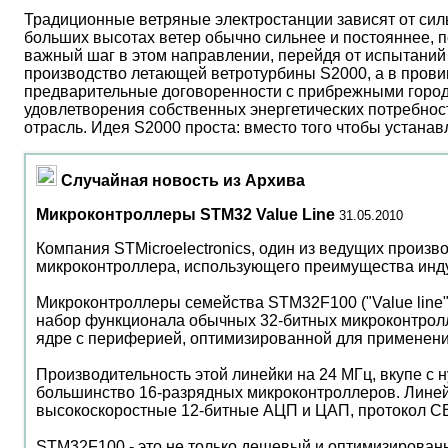
Традиционные ветряные электростанции зависят от сил
больших высотах ветер обычно сильнее и постояннее, 
важный шаг в этом направлении, перейдя от испытаний 
производство летающей ветротурбины S2000, а в прови
предварительные договоренности с прибрежными город
удовлетворения собственных энергетических потребност
отрасль. Идея S2000 проста: вместо того чтобы устана
Случайная новость из Архива
Микроконтроллеры STM32 Value Line
31.05.2010
Компания STMicroelectronics, один из ведущих произ
микроконтроллера, использующего преимущества инду
Микроконтроллеры семейства STM32F100 ("Value line"
набор функционала обычных 32-битных микроконтрол
ядре с периферией, оптимизированной для применени
Производительность этой линейки на 24 МГц, вкупе с
большинство 16-разрядных микроконтроллеров. Линей
высокоскоростные 12-битные АЦП и ЦАП, протокол CEC 
STM32F100 - это не только дешевый и оптимизированн