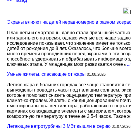
<< Назад
Экраны влияют на детей неравномерно в разном возра
Планшеты и смартфоны давно стали привычной частью 
или занять его на время, однако ученые все чаще задаю
исследование показывает, что значение имеет не тольк
детей от рождения до 8 лет. Оказалось, что больше всег
много времени проводивших перед экранами в эти возрас
способность удерживать и обрабатывать информацию зд
ключевых этапа. У младенцев мозг развивается очень
..
Умные жилеты, спасающие от жары
01.08.2026
Летняя жара в больших городах все чаще становится с
вынуждены проводить часы под палящим солнцем, риск
которые помогают снизить ощущаемую температуру прим
климат-контролем. Жилеты с кондиционированием почти 
вмонтированы два вентилятора, работающих от портати
карманах охлаждающие элементы с материалом, который
комфортную температуру в течение 2,5-4 часов. Такие 
Летающие ветротурбины 3 МВт вышли в серию
31.07.2026