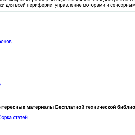
еки для всей периферии, управление моторами и сенсорным
фонов
и
нтересные материалы Бесплатной технической библио
борка статей
а