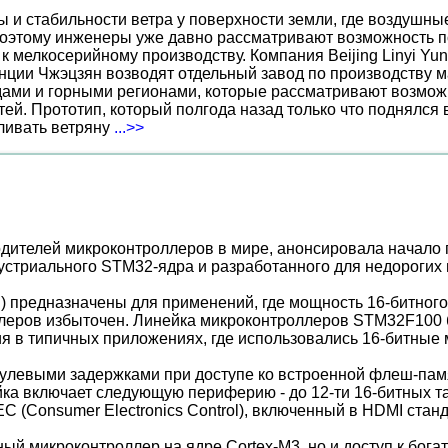
ы и стабильности ветра у поверхности земли, где воздушн
поэтому инженеры уже давно рассматривают возможность по
к мелкосерийному производству. Компания Beijing Linyi Yu
нции Чжэцзян возводят отдельный завод по производству м
ами и горными регионами, которые рассматривают возможн
ей. Прототип, который полгода назад только что поднялся
вливать ветряну
...>>
водителей микроконтроллеров в мире, анонсировала начало
стриального STM32-ядра и разработанного для недорогих
) предназначены для применений, где мощность 16-битного
леров избыточен. Линейка микроконтроллеров STM32F100 
я в типичных приложениях, где использовались 16-битные
 нулевыми задержками при доступе ко встроенной флеш-памя
ка включает следующую периферию - до 12-ти 16-битных 
(Consumer Electronics Control), включенный в HDMI станд
ый микроконтроллер на ядре Cortex-M3, но и доступ к бог