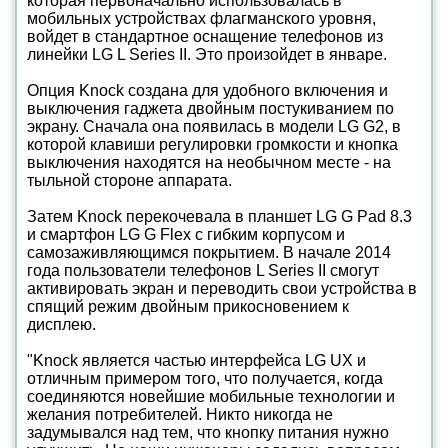
которая первоначально использовалась в
мобильных устройствах флагманского уровня,
войдет в стандартное оснащение телефонов из
линейки LG L Series II. Это произойдет в январе.
Опция Knock создана для удобного включения и
выключения гаджета двойным постукиванием по
экрану. Сначала она появилась в модели LG G2, в
которой клавиши регулировки громкости и кнопка
выключения находятся на необычном месте - на
тыльной стороне аппарата.
Затем Knock перекочевала в планшет LG G Pad 8.3
и смартфон LG G Flex с гибким корпусом и
самозаживляющимся покрытием. В начале 2014
года пользователи телефонов L Series II смогут
активировать экран и переводить свои устройства в
спящий режим двойным прикосновением к
дисплею.
"Knock является частью интерфейса LG UX и
отличным примером того, что получается, когда
соединяются новейшие мобильные технологии и
желания потребителей. Никто никогда не
задумывался над тем, что кнопку питания нужно