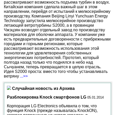
рассматривают возможность подъема турбин в воздух.
Китайская компания сделала важный шаг в этом
направлении, перейдя от испытаний к мелкосерийному
производству. Компания Beijing Linyi Yunchuan Energy
Technology запустила мелкосерийное производство
летающей ветротурбины S2000, а в провинции
Чжэцзян возводят отдельный завод по производству
материалов для оболочки аппарата. У компании уже
есть предварительные договоренности с прибрежными
городами и горными регионами, которые
рассматривают возможность использования этой
технологии для удовлетворения собственных
энергетических потребностей. Прототип, который
полгода назад только что поднялся в небо над
Сычуанем, теперь превращается в целую отрасль.
Идея S2000 проста: вместо того чтобы устанавливать
ветряну
...>>
Случайная новость из Архива
Разблокировка Knock смартфонов LG
05.01.2014
Корпорация LG Electronics объявила о том, что
функция Knock (прежде называлась KnockON),