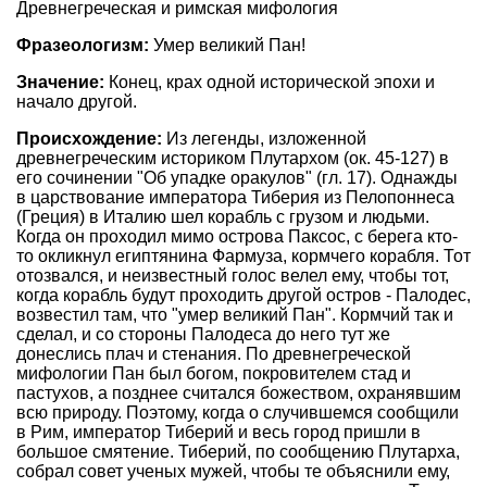
Древнегреческая и римская мифология
Фразеологизм:
Умер великий Пан!
Значение:
Конец, крах одной исторической эпохи и
начало другой.
Происхождение:
Из легенды, изложенной
древнегреческим историком Плутархом (ок. 45-127) в
его сочинении "Об упадке оракулов" (гл. 17). Однажды
в царствование императора Тиберия из Пелопоннеса
(Греция) в Италию шел корабль с грузом и людьми.
Когда он проходил мимо острова Паксос, с берега кто-
то окликнул египтянина Фармуза, кормчего корабля. Тот
отозвался, и неизвестный голос велел ему, чтобы тот,
когда корабль будут проходить другой остров - Палодес,
возвестил там, что "умер великий Пан". Кормчий так и
сделал, и со стороны Палодеса до него тут же
донеслись плач и стенания. По древнегреческой
мифологии Пан был богом, покровителем стад и
пастухов, а позднее считался божеством, охранявшим
всю природу. Поэтому, когда о случившемся сообщили
в Рим, император Тиберий и весь город пришли в
большое смятение. Тиберий, по сообщению Плутарха,
собрал совет ученых мужей, чтобы те объяснили ему,