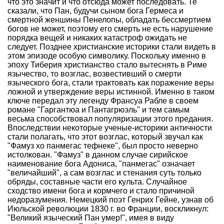
что это значит и что отсюда может последовать. Те
сказали, что Пан, будучи сыном бога Гермеса и
смертной женшины Пенелопы, обладать бессмертием
богов не может, поэтому его смерть не есть нарушение
порядка вещей и никаких катастроф ожидать не
следует. Позднее христианские историки стали видеть в
этом эпизоде особую символику. Поскольку именно в
эпоху Тиберия христианство стало вытеснять в Риме
язычество, то возглас, возвестивший о смерти
языческого бога, стали трактовать как поражение веры
ложной и утверждение веры истинной. Именно в таком
ключе передал эту легенду Франсуа Рабле в своем
романе "Гаргантюа и Пантагрюэль" и тем самым
весьма способствовал популяризации этого предания.
Впоследствии некоторые ученые-историки античности
стали полагать, что этот возглас, который звучал как
"Фамуз хо панмегас тефнеке", был просто неверно
истолкован. "Фамуз" в данном случае сирийское
наименование бога Адониса, "панмегас" означает
"величайший", а сам возглас и стенания суть только
обряды, составные части его культа. Случайное
сходство имени бога и кормчего и стало причиной
недоразумения. Немецкий поэт Генрих Гейне, узнав об
Июльской революции 1830 г. во Франции, воскликнул:
"Великий языческий Пан умер!", имея в виду