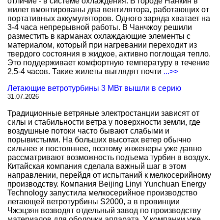
отличие - в системе охлаждения. В городе Нанкин в
жилет вмонтированы два вентилятора, работающих от
портативных аккумуляторов. Одного заряда хватает на
3-4 часа непрерывной работы. В Чанчжоу решили
разместить в карманах охлаждающие элементы с
материалом, который при нагревании переходит из
твердого состояния в жидкое, активно поглощая тепло.
Это поддерживает комфортную температуру в течение
2,5-4 часов. Такие жилеты выглядят почти
...>>
Летающие ветротурбины 3 МВт вышли в серию
31.07.2026
Традиционные ветряные электростанции зависят от
силы и стабильности ветра у поверхности земли, где
воздушные потоки часто бывают слабыми и
порывистыми. На больших высотах ветер обычно
сильнее и постояннее, поэтому инженеры уже давно
рассматривают возможность подъема турбин в воздух.
Китайская компания сделала важный шаг в этом
направлении, перейдя от испытаний к мелкосерийному
производству. Компания Beijing Linyi Yunchuan Energy
Technology запустила мелкосерийное производство
летающей ветротурбины S2000, а в провинции
Чжэцзян возводят отдельный завод по производству
материалов для оболочки аппарата. У компании уже