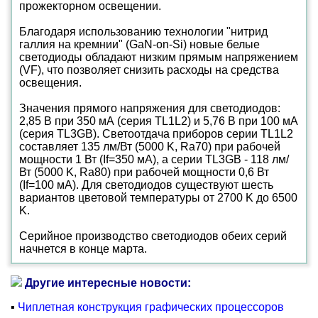
прожекторном освещении.
Благодаря использованию технологии "нитрид
галлия на кремнии" (GaN-on-Si) новые белые
светодиоды обладают низким прямым напряжением
(VF), что позволяет снизить расходы на средства
освещения.
Значения прямого напряжения для светодиодов:
2,85 В при 350 мА (серия TL1L2) и 5,76 В при 100 мА
(серия TL3GB). Светоотдача приборов серии TL1L2
составляет 135 лм/Вт (5000 K, Ra70) при рабочей
мощности 1 Вт (If=350 мА), а серии TL3GB - 118 лм/
Вт (5000 K, Ra80) при рабочей мощности 0,6 Вт
(If=100 мА). Для светодиодов существуют шесть
вариантов цветовой температуры от 2700 K до 6500
K.
Серийное производство светодиодов обеих серий
начнется в конце марта.
Другие интересные новости:
▪
Чиплетная конструкция графических процессоров