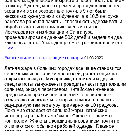
раннем младенческом возрасте и перед поступлением
в школу. У детей, много времени проводивших перед
экранами в эти возрастные точки, в 9 лет были
несколько хуже успехи в обучении, а в 10,5 лет хуже
работала рабочая память - способность удерживать и
обрабатывать информацию здесь и сейчас.
Исследователи из Франции и Сингапура
проанализировали данные 502 детей и выделили два
ключевых этапа. У младенцев мозг развивается очень
...>>
Умные жилеты, спасающие от жары
01.08.2026
Летняя жара в больших городах все чаще становится
серьезным испытанием для людей, работающих на
открытом воздухе. Мусорщики, строители и другие
специалисты вынуждены проводить часы под палящим
солнцем, рискуя перегревом. Китайские инженеры
предложили практичное решение - специальные
охлаждающие жилеты, которые помогают снизить
ощущаемую температуру примерно на 10 градусов.
Пока мир страдает от сильной жары, китайские
инженеры разработали "умные" жилеты с климат-
контролем. Жилеты с кондиционированием почти не
отличаются от обычной рабочей одежды. Главное