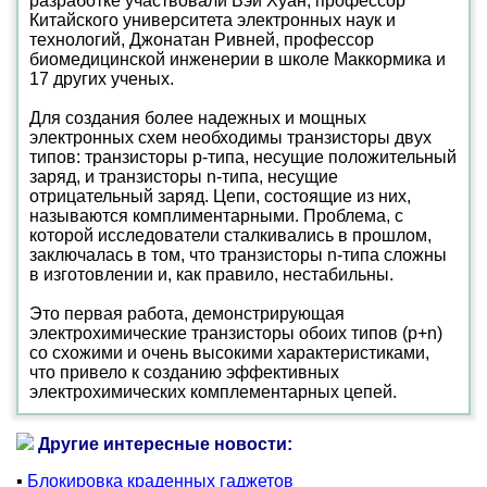
разработке участвовали Вэй Хуан, профессор
Китайского университета электронных наук и
технологий, Джонатан Ривней, профессор
биомедицинской инженерии в школе Маккормика и
17 других ученых.
Для создания более надежных и мощных
электронных схем необходимы транзисторы двух
типов: транзисторы p-типа, несущие положительный
заряд, и транзисторы n-типа, несущие
отрицательный заряд. Цепи, состоящие из них,
называются комплиментарными. Проблема, с
которой исследователи сталкивались в прошлом,
заключалась в том, что транзисторы n-типа сложны
в изготовлении и, как правило, нестабильны.
Это первая работа, демонстрирующая
электрохимические транзисторы обоих типов (p+n)
со схожими и очень высокими характеристиками,
что привело к созданию эффективных
электрохимических комплементарных цепей.
Другие интересные новости:
▪
Блокировка краденных гаджетов