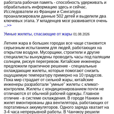
работала рабочая память - способность удерживать и
обрабатывать информацию здесь и сейчас.
Исследователи из Франции и Сингапура
проанализировали данные 502 детей и выделили два
ключевых этапа. У младенцев мозг развивается очень
...>>
Умные жилеты, спасающие от жары
01.08.2026
Летняя жара в больших городах все чаще становится
серьезным испытанием для людей, работающих на
открытом воздухе. Мусорщики, строители и другие
специалисты вынуждены проводить часы под палящим
солнцем, рискуя перегревом. Китайские инженеры
предложили практичное решение - специальные
охлаждающие жилеты, которые помогают снизить
ощущаемую температуру примерно на 10 градусов.
Пока мир страдает от сильной жары, китайские
инженеры разработали "умные" жилеты с климат-
контролем. Жилеты с кондиционированием почти не
отличаются от обычной рабочей одежды. Главное
отличие - в системе охлаждения. В городе Нанкин в
жилет вмонтированы два вентилятора, работающих от
портативных аккумуляторов. Одного заряда хватает на
3-4 часа непрерывной работы. В Чанчжоу решили