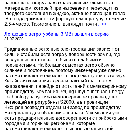
разместить в карманах охлаждающие элементы с
материалом, который при нагревании переходит из
твердого состояния в жидкое, активно поглощая тепло.
Это поддерживает комфортную температуру в течение
2,5-4 часов. Такие жилеты выглядят почти
...>>
Летающие ветротурбины 3 МВт вышли в серию
31.07.2026
Традиционные ветряные электростанции зависят от
силы и стабильности ветра у поверхности земли, где
воздушные потоки часто бывают слабыми и
порывистыми. На больших высотах ветер обычно
сильнее и постояннее, поэтому инженеры уже давно
рассматривают возможность подъема турбин в воздух.
Китайская компания сделала важный шаг в этом
направлении, перейдя от испытаний к мелкосерийному
производству. Компания Beijing Linyi Yunchuan Energy
Technology запустила мелкосерийное производство
летающей ветротурбины S2000, а в провинции
Чжэцзян возводят отдельный завод по производству
материалов для оболочки аппарата. У компании уже
есть предварительные договоренности с прибрежными
городами и горными регионами, которые
рассматривают возможность использования этой