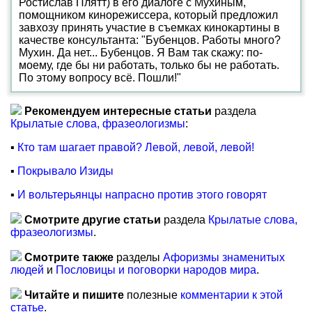
Ростислав Плятт) в его диалоге с Мухиным,
помощником кинорежиссера, который предложил
завхозу принять участие в съемках кинокартины в
качестве консультанта: "Бубенцов. Работы много?
Мухин. Да нет... Бубенцов. Я Вам так скажу: по-
моему, где бы ни работать, только бы не работать.
По этому вопросу всё. Пошли!"
Рекомендуем интересные статьи
раздела
Крылатые слова, фразеологизмы
:
▪
Кто там шагает правой? Левой, левой, левой!
▪
Покрывало Изиды
▪
И вольтерьянцы напрасно против этого говорят
Смотрите другие статьи
раздела
Крылатые слова,
фразеологизмы
.
Смотрите также
разделы
Афоризмы знаменитых
людей
и
Пословицы и поговорки народов мира
.
Читайте и пишите
полезные
комментарии к этой
статье
.