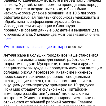
раннем младенческом возрасте и перед поступлением
в школу. У детей, много времени проводивших перед
экранами в эти возрастные точки, в 9 лет были
несколько хуже успехи в обучении, а в 10,5 лет хуже
работала рабочая память - способность удерживать и
обрабатывать информацию здесь и сейчас.
Исследователи из Франции и Сингапура
проанализировали данные 502 детей и выделили два
ключевых этапа. У младенцев мозг развивается очень
...>>
Умные жилеты, спасающие от жары
01.08.2026
Летняя жара в больших городах все чаще становится
серьезным испытанием для людей, работающих на
открытом воздухе. Мусорщики, строители и другие
специалисты вынуждены проводить часы под палящим
солнцем, рискуя перегревом. Китайские инженеры
предложили практичное решение - специальные
охлаждающие жилеты, которые помогают снизить
ощущаемую температуру примерно на 10 градусов.
Пока мир страдает от сильной жары, китайские
инженеры разработали "умные" жилеты с климат-
контролем. Жилеты с кондиционированием почти не
отличаются от обычной рабочей одежды. Главное