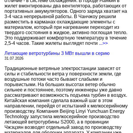
отличие - в системе охлаждения. В городе Нанкин в
жилет вмонтированы два вентилятора, работающих от
портативных аккумуляторов. Одного заряда хватает на
3-4 часа непрерывной работы. В Чанчжоу решили
разместить в карманах охлаждающие элементы с
материалом, который при нагревании переходит из
твердого состояния в жидкое, активно поглощая тепло.
Это поддерживает комфортную температуру в течение
2,5-4 часов. Такие жилеты выглядят почти
...>>
Летающие ветротурбины 3 МВт вышли в серию
31.07.2026
Традиционные ветряные электростанции зависят от
силы и стабильности ветра у поверхности земли, где
воздушные потоки часто бывают слабыми и
порывистыми. На больших высотах ветер обычно
сильнее и постояннее, поэтому инженеры уже давно
рассматривают возможность подъема турбин в воздух.
Китайская компания сделала важный шаг в этом
направлении, перейдя от испытаний к мелкосерийному
производству. Компания Beijing Linyi Yunchuan Energy
Technology запустила мелкосерийное производство
летающей ветротурбины S2000, а в провинции
Чжэцзян возводят отдельный завод по производству
материалов для оболочки аппарата. У компании уже