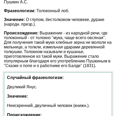
Пушкин А.С.
Фразеологизм:
Толоконный лоб.
Значение:
О глупом, бестолковом человеке, дураке
(народн. презр.).
Происхождение:
Выражение - из народной речи, где
толоконный - от толокно "мука, чаще всего овсяная".
Для получения такой муки хлебные зерна не мололи на
мельнице, а толкли, измельчая ударами деревянной
толкушки. Толокном называли и кушанье,
приготовленное из такой муки. Выражение стало
популярным благодаря его употреблению Пушкиным в
"Сказке о попе и о работнике его Балде" (1831).
Случайный фразеологизм:
Двуликий Янус.
Значение:
Неискренний, двуличный человек (книжн.).
Происхождение: