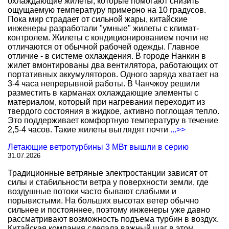
охлаждающие жилеты, которые помогают снизить
ощущаемую температуру примерно на 10 градусов.
Пока мир страдает от сильной жары, китайские
инженеры разработали "умные" жилеты с климат-
контролем. Жилеты с кондиционированием почти не
отличаются от обычной рабочей одежды. Главное
отличие - в системе охлаждения. В городе Нанкин в
жилет вмонтированы два вентилятора, работающих от
портативных аккумуляторов. Одного заряда хватает на
3-4 часа непрерывной работы. В Чанчжоу решили
разместить в карманах охлаждающие элементы с
материалом, который при нагревании переходит из
твердого состояния в жидкое, активно поглощая тепло.
Это поддерживает комфортную температуру в течение
2,5-4 часов. Такие жилеты выглядят почти
...>>
Летающие ветротурбины 3 МВт вышли в серию
31.07.2026
Традиционные ветряные электростанции зависят от
силы и стабильности ветра у поверхности земли, где
воздушные потоки часто бывают слабыми и
порывистыми. На больших высотах ветер обычно
сильнее и постояннее, поэтому инженеры уже давно
рассматривают возможность подъема турбин в воздух.
Китайская компания сделала важный шаг в этом