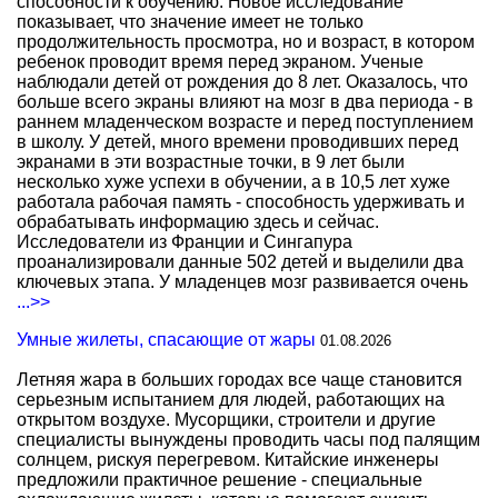
способности к обучению. Новое исследование
показывает, что значение имеет не только
продолжительность просмотра, но и возраст, в котором
ребенок проводит время перед экраном. Ученые
наблюдали детей от рождения до 8 лет. Оказалось, что
больше всего экраны влияют на мозг в два периода - в
раннем младенческом возрасте и перед поступлением
в школу. У детей, много времени проводивших перед
экранами в эти возрастные точки, в 9 лет были
несколько хуже успехи в обучении, а в 10,5 лет хуже
работала рабочая память - способность удерживать и
обрабатывать информацию здесь и сейчас.
Исследователи из Франции и Сингапура
проанализировали данные 502 детей и выделили два
ключевых этапа. У младенцев мозг развивается очень
...>>
Умные жилеты, спасающие от жары
01.08.2026
Летняя жара в больших городах все чаще становится
серьезным испытанием для людей, работающих на
открытом воздухе. Мусорщики, строители и другие
специалисты вынуждены проводить часы под палящим
солнцем, рискуя перегревом. Китайские инженеры
предложили практичное решение - специальные