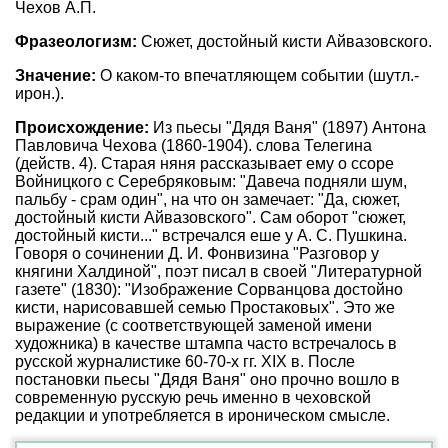
Чехов А.П.
Фразеологизм:
Сюжет, достойный кисти Айвазовского.
Значение:
О каком-то впечатляющем событии (шутл.-
ирон.).
Происхождение:
Из пьесы "Дядя Ваня" (1897) Антона
Павловича Чехова (1860-1904). слова Телегина
(действ. 4). Старая няня рассказывает ему о ссоре
Войницкого с Серебряковым: "Давеча подняли шум,
пальбу - срам один", на что он замечает: "Да, сюжет,
достойный кисти Айвазовского". Сам оборот "сюжет,
достойный кисти..." встречался еше у А. С. Пушкина.
Говоря о сочинении Д. И. Фонвизина "Разговор у
княгини Халдиной", поэт писал в своей "Литературной
газете" (1830): "Изображение Сорванцова достойно
кисти, нарисовавшей семью Простаковых". Это же
выражение (с соответствующей заменой имени
художника) в качестве штампа часто встречалось в
русской журналистике 60-70-х гг. XIX в. После
постановки пьесы "Дядя Ваня" оно прочно вошло в
современную русскую речь именно в чеховской
редакции и употребляется в ироническом смысле.