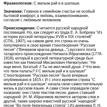
Фразеологизм:
С милым рай и в шалаше.
Значение:
Главное в семейном счастье не особый
бытовой комфорт, а любовь, взаимопонимание,
согласие с любимым человеком.
Происхождение:
Считается русской народной
пословицей. Но, как следует из труда Е. А. Боброва "Из
истории русской литературы XVIII и XIX столетий"
(СПб., 1907), на самом деле это строка из очень
популярного в свое время стихотворения "Русская
песня" ("Вечерком красна девица...") русского поэта
татарского происхождения Нигмата Ибрагимова (1778-
1818), который в русской литературной среде был
известен как Николай Мисаилович Нигматулин: "Не
ищи меня, богатый: // Ты не мил моей душе. // Что мне,
что твои палаты? // С милым рай и в шалаше!"
Стихотворение "Русская песня" было впервые
опубликовано в 1815 г. И с этого времени строка "С
милым рай и в шалаше" начала свою самостоятельную
жизнь в русском языке. А сами стихи оправдали свое
название: они стали текстом песни, давно ставшей
народной. (Н. М. Ибрагимов является автором слов и
другой, также широко известной русской "народной"
песни "Во поле березонька стояла".) Из дневника Л. Н.