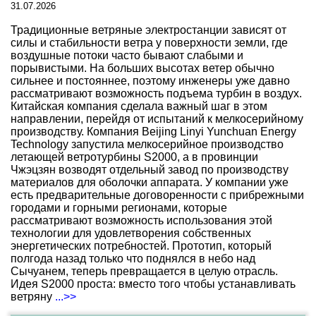
31.07.2026
Традиционные ветряные электростанции зависят от
силы и стабильности ветра у поверхности земли, где
воздушные потоки часто бывают слабыми и
порывистыми. На больших высотах ветер обычно
сильнее и постояннее, поэтому инженеры уже давно
рассматривают возможность подъема турбин в воздух.
Китайская компания сделала важный шаг в этом
направлении, перейдя от испытаний к мелкосерийному
производству. Компания Beijing Linyi Yunchuan Energy
Technology запустила мелкосерийное производство
летающей ветротурбины S2000, а в провинции
Чжэцзян возводят отдельный завод по производству
материалов для оболочки аппарата. У компании уже
есть предварительные договоренности с прибрежными
городами и горными регионами, которые
рассматривают возможность использования этой
технологии для удовлетворения собственных
энергетических потребностей. Прототип, который
полгода назад только что поднялся в небо над
Сычуанем, теперь превращается в целую отрасль.
Идея S2000 проста: вместо того чтобы устанавливать
ветряну
...>>