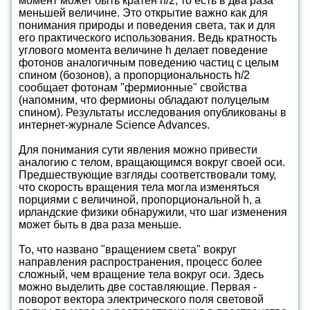
момент может быть кратен h/2, то есть в два раза
меньшей величине. Это открытие важно как для
понимания природы и поведения света, так и для
его практического использования. Ведь кратность
углового момента величине h делает поведение
фотонов аналогичным поведению частиц с целым
спином (бозонов), а пропорциональность h/2
сообщает фотонам "фермионные" свойства
(напомним, что фермионы обладают полуцелым
спином). Результаты исследования опубликованы в
интернет-журнале Science Advances.
Для понимания сути явления можно привести
аналогию с телом, вращающимся вокруг своей оси.
Предшествующие взгляды соответствовали тому,
что скорость вращения тела могла изменяться
порциями с величиной, пропорциональной h, а
ирландские физики обнаружили, что шаг изменения
может быть в два раза меньше.
То, что названо "вращением света" вокруг
направления распространения, процесс более
сложный, чем вращение тела вокруг оси. Здесь
можно выделить две составляющие. Первая -
поворот вектора электрического поля световой