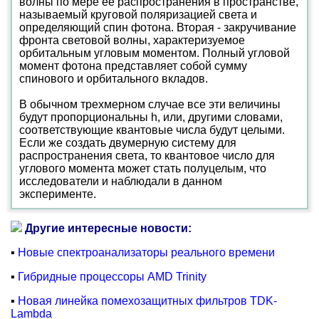
волны по мере ее распространения в пространстве,
называемый круговой поляризацией света и
определяющий спин фотона. Вторая - закручивание
фронта световой волны, характеризуемое
орбитальным угловым моментом. Полный угловой
момент фотона представляет собой сумму
спинового и орбитального вкладов.
В обычном трехмерном случае все эти величины
будут пропорциональны h, или, другими словами,
соответствующие квантовые числа будут целыми.
Если же создать двумерную систему для
распространения света, то квантовое число для
углового момента может стать полуцелым, что
исследователи и наблюдали в данном
эксперименте.
Другие интересные новости:
▪
Новые спектроанализаторы реального времени
▪
Гибридные процессоры AMD Trinity
▪
Новая линейка помехозащитных фильтров TDK-
Lambda