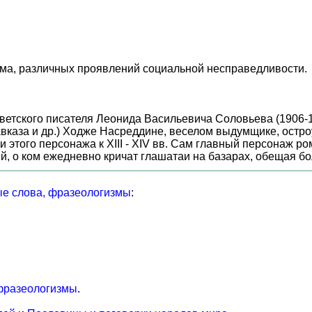
ма, различных проявлений социальной несправедливости.
оветского писателя Леонида Васильевича Соловьева (1906-
авказа и др.) Ходже Насреддине, веселом выдумщике, остр
этого персонажа к XIII - XIV вв. Сам главный персонаж ром
й, о ком ежедневно кричат глашатаи на базарах, обещая бо
е слова, фразеологизмы
:
фразеологизмы
.