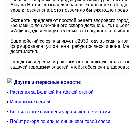
Ахсана Назиш, возглавлявшая исследование в Лондонс
уровня озеленения, это позволило бы ежегодно пред
Эксперты предлагают простой рецепт здорового город
кронами, а до ближайшего сквера должно быть не боле
и Афины, где дефицит зеленых зон ощущается наиболее
Европейский союз планирует к 2030 году высадить тр
формирования густой тени требуются десятилетия. Меж
десятилетия.
Городские деревья играют жизненно важную роль в за
задачей городских властей, чтобы обеспечить здоровь
Другие интересные новости:
▪
Растения за Великой Китайской стеной
▪
Мобильные сети 5G
▪
Беспилотные самолеты управляются жестами
▪
Побит рекорд по длине линии квантовой связи