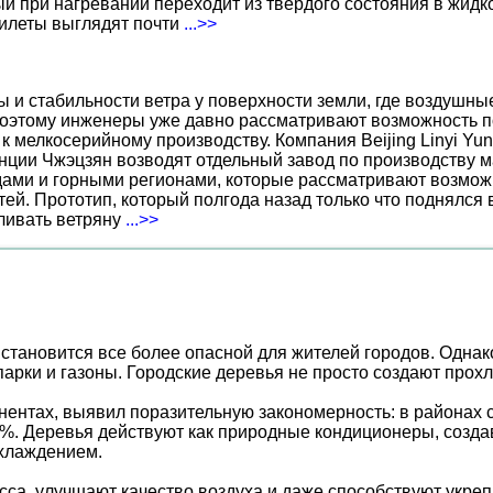
 при нагревании переходит из твердого состояния в жидко
жилеты выглядят почти
...>>
ы и стабильности ветра у поверхности земли, где воздушн
поэтому инженеры уже давно рассматривают возможность по
к мелкосерийному производству. Компания Beijing Linyi Yu
нции Чжэцзян возводят отдельный завод по производству м
ами и горными регионами, которые рассматривают возможн
ей. Прототип, который полгода назад только что поднялся
вливать ветряну
...>>
тановится все более опасной для жителей городов. Однако
парки и газоны. Городские деревья не просто создают прох
нентах, выявил поразительную закономерность: в районах с
0%. Деревья действуют как природные кондиционеры, создав
охлаждением.
сса, улучшают качество воздуха и даже способствуют укреп