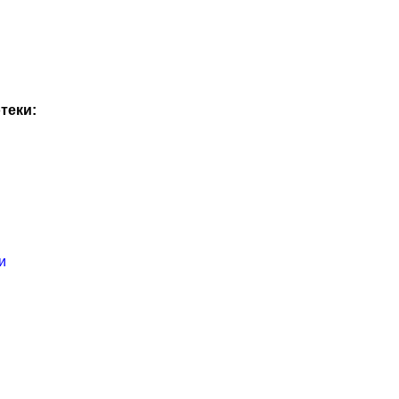
теки:
и