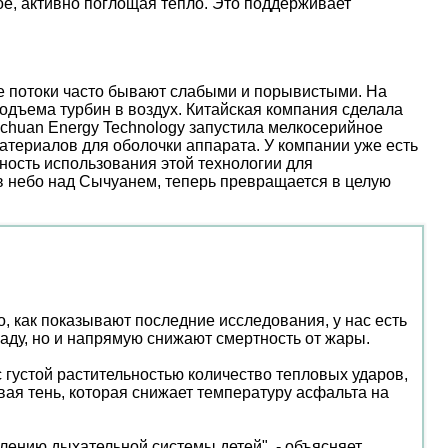
е, активно поглощая тепло. Это поддерживает
ые потоки часто бывают слабыми и порывистыми. На
дъема турбин в воздух. Китайская компания сделала
nchuan Energy Technology запустила мелкосерийное
атериалов для оболочки аппарата. У компании уже есть
ость использования этой технологии для
 в небо над Сычуанем, теперь превращается в целую
, как показывают последние исследования, у нас есть
ладу, но и напрямую снижают смертность от жары.
 густой растительностью количество тепловых ударов,
ая тень, которая снижает температуру асфальта на
лению дыхательной системы детей", - объясняет