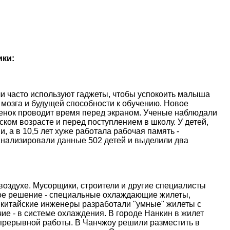
ики:
и часто используют гаджеты, чтобы успокоить малыша
 мозга и будущей способности к обучению. Новое
ебенок проводит время перед экраном. Ученые наблюдали
ском возрасте и перед поступлением в школу. У детей,
, а в 10,5 лет хуже работала рабочая память -
анализировали данные 502 детей и выделили два
оздухе. Мусорщики, строители и другие специалисты
ое решение - специальные охлаждающие жилеты,
 китайские инженеры разработали "умные" жилеты с
е - в системе охлаждения. В городе Нанкин в жилет
епрерывной работы. В Чанчжоу решили разместить в