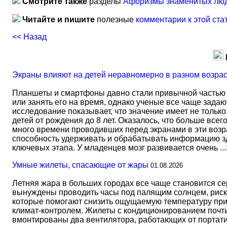
Смотрите также
разделы
Афоризмы знаменитых лю
Читайте и пишите
полезные
комментарии к этой ста
<< Назад
Экраны влияют на детей неравномерно в разном возра
Планшеты и смартфоны давно стали привычной частью 
или занять его на время, однако ученые все чаще задаю
исследование показывает, что значение имеет не тольк
детей от рождения до 8 лет. Оказалось, что больше всег
много времени проводивших перед экранами в эти возрас
способность удерживать и обрабатывать информацию зд
ключевых этапа. У младенцев мозг развивается очень
..
Умные жилеты, спасающие от жары
01.08.2026
Летняя жара в больших городах все чаще становится с
вынуждены проводить часы под палящим солнцем, риск
которые помогают снизить ощущаемую температуру прим
климат-контролем. Жилеты с кондиционированием почти 
вмонтированы два вентилятора, работающих от портати