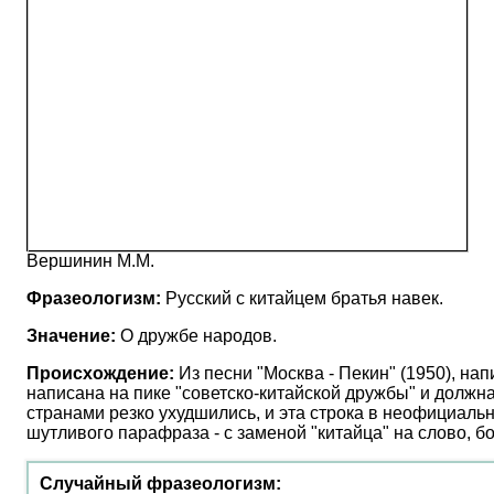
Вершинин М.М.
Фразеологизм:
Русский с китайцем братья навек.
Значение:
О дружбе народов.
Происхождение:
Из песни "Москва - Пекин" (1950), н
написана на пике "советско-китайской дружбы" и должн
странами резко ухудшились, и эта строка в неофициальн
шутливого парафраза - с заменой "китайца" на слово, 
Случайный фразеологизм: