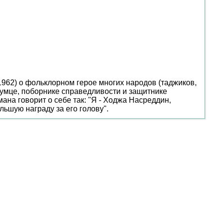
1962) о фольклорном герое многих народов (таджиков,
оумце, поборнике справедливости и защитнике
ана говорит о себе так: "Я - Ходжа Насреддин,
льшую награду за его голову".