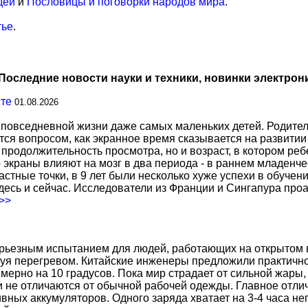
дей
и
Пословицы и поговорки народов мира
.
тье
.
Последние новости науки и техники, новинки электрон
сте
01.08.2026
повседневной жизни даже самых маленьких детей. Родител
тся вопросом, как экранное время сказывается на развитии
о продолжительность просмотра, но и возраст, в котором р
о экраны влияют на мозг в два периода - в раннем младенче
тные точки, в 9 лет были несколько хуже успехи в обучении
есь и сейчас. Исследователи из Франции и Сингапура про
.>>
ерьезным испытанием для людей, работающих на открытом в
уя перегревом. Китайские инженеры предложили практичн
ерно на 10 градусов. Пока мир страдает от сильной жары,
не отличаются от обычной рабочей одежды. Главное отличи
вных аккумуляторов. Одного заряда хватает на 3-4 часа н