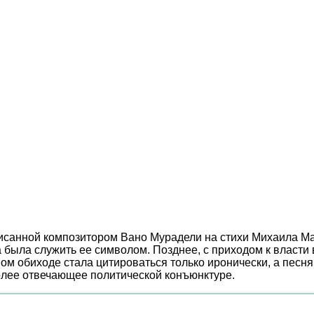
аписанной композитором Вано Мурадели на стихи Михаила 
а была служить ее символом. Позднее, с приходом к власт
ом обиходе стала цитироваться только иронически, а песня
более отвечающее политической конъюнктуре.