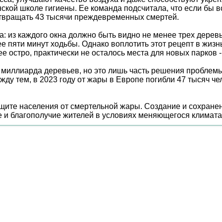
кой школе гигиены. Ее команда подсчитала, что если бы 
отвращать 43 тысячи преждевременных смертей.
а: из каждого окна должно быть видно не менее трех дере
е пяти минут ходьбы. Однако воплотить этот рецепт в жизнь
 остро, практически не осталось места для новых парков -
и миллиарда деревьев, но это лишь часть решения проблемы
ду тем, в 2023 году от жары в Европе погибли 47 тысяч ч
щите населения от смертельной жары. Создание и сохране
е и благополучие жителей в условиях меняющегося климата