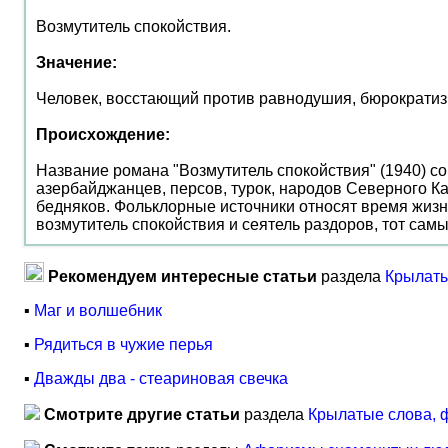
Возмутитель спокойствия.
Значение:
Человек, восстающий против равнодушия, бюрократиз
Происхождение:
Название романа "Возмутитель спокойствия" (1940) с
азербайджанцев, персов, турок, народов Северного К
бедняков. Фольклорные источники относят время жизни 
возмутитель спокойствия и сеятель раздоров, тот самы
Рекомендуем интересные статьи
раздела
Крылаты
▪
Маг и волшебник
▪
Рядиться в чужие перья
▪
Дважды два - стеариновая свечка
Смотрите другие статьи
раздела
Крылатые слова, 