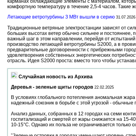
карманах охлаждающие элементы с материалом, который
комфортную температуру в течение 2,5-4 часов. Такие 
Летающие ветротурбины 3 МВт вышли в серию
31.07.2026
Традиционные ветряные электростанции зависят от сил
больших высотах ветер обычно сильнее и постояннее, 
важный шаг в этом направлении, перейдя от испытаний 
производство летающей ветротурбины S2000, а в прови
предварительные договоренности с прибрежными город
удовлетворения собственных энергетических потребност
отрасль. Идея S2000 проста: вместо того чтобы устана
Случайная новость из Архива
Деревья - зеленые щиты городов
22.02.2025
В условиях глобального потепления аномальная жара с
надежный союзник в борьбе с этой угрозой - обычные 
Анализ данных, собранных в 12 городах на семи конти
госпитализаций и смертей от жары снижается на 15-4
10-15°C. Однако их польза не ограничивается только 
"Зеленые островки в городах уменьшают уровень стре