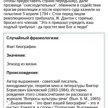
(чтобы предоставить стране передышку), дали
прозвище "снисходительных", обвинили в содействии
врагам революции и после короткого суда казнили на
гильотине 5 апреля 1794 г. Стоя перед лицом
революционного трибунала, Ж. Дантон с горечью
бросил его членам: "Это я приказал учредить ваш
подлый трибунал - да простят мне Бог и люди!"
Случайный фразеологизм:
Факт биографии.
Значение:
Эпизод из жизни.
Происхождение:
Автор выражения - советский писатель,
кинодраматург, теоретик кино и литературы Виктор
Борисович Шкловский (1893-1984). Историю
рождения этого словосочетания он рассказал в
журнале "Вопросы культуры речи" (Вып. 6. М., 1965):
"...Выражение - "это факт вашей биографии" - это я
пустил. Кажется, в споре с Полонским. Выражение