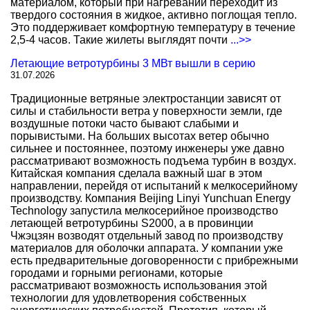
материалом, который при нагревании переходит из
твердого состояния в жидкое, активно поглощая тепло.
Это поддерживает комфортную температуру в течение
2,5-4 часов. Такие жилеты выглядят почти
...>>
Летающие ветротурбины 3 МВт вышли в серию
31.07.2026
Традиционные ветряные электростанции зависят от
силы и стабильности ветра у поверхности земли, где
воздушные потоки часто бывают слабыми и
порывистыми. На больших высотах ветер обычно
сильнее и постояннее, поэтому инженеры уже давно
рассматривают возможность подъема турбин в воздух.
Китайская компания сделала важный шаг в этом
направлении, перейдя от испытаний к мелкосерийному
производству. Компания Beijing Linyi Yunchuan Energy
Technology запустила мелкосерийное производство
летающей ветротурбины S2000, а в провинции
Чжэцзян возводят отдельный завод по производству
материалов для оболочки аппарата. У компании уже
есть предварительные договоренности с прибрежными
городами и горными регионами, которые
рассматривают возможность использования этой
технологии для удовлетворения собственных