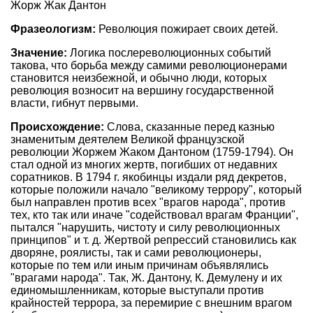
Жорж Жак Дантон
Фразеологизм:
Революция пожирает своих детей.
Значение:
Логика послереволюционных событий
такова, что борьба между самими революционерами
становится неизбежной, и обычно люди, которых
революция возносит на вершину государственной
власти, гибнут первыми.
Происхождение:
Слова, сказанные перед казнью
знаменитым деятелем Великой французской
революции Жоржем Жаком Дантоном (1759-1794). Он
стал одной из многих жертв, погибших от недавних
соратников. В 1794 г. якобинцы издали ряд декретов,
которые положили начало "великому террору", который
был направлен против всех "врагов народа", против
тех, кто так или иначе "содействовал врагам Франции",
пытался "нарушить, чистоту и силу революционных
принципов" и т. д. Жертвой репрессий становились как
дворяне, роялисты, так и сами революционеры,
которые по тем или иным причинам объявлялись
"врагами народа". Так, Ж. Дантону, К. Демулену и их
единомышленникам, которые выступали против
крайностей террора, за перемирие с внешним врагом