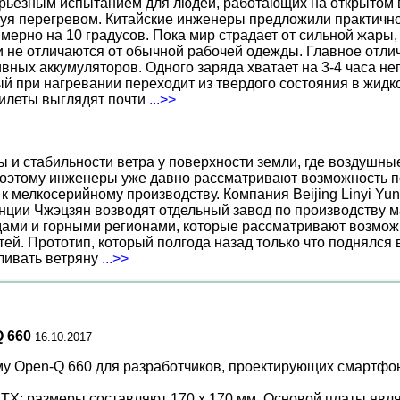
ерьезным испытанием для людей, работающих на открытом в
уя перегревом. Китайские инженеры предложили практичн
ерно на 10 градусов. Пока мир страдает от сильной жары,
не отличаются от обычной рабочей одежды. Главное отличи
вных аккумуляторов. Одного заряда хватает на 3-4 часа н
 при нагревании переходит из твердого состояния в жидко
жилеты выглядят почти
...>>
ы и стабильности ветра у поверхности земли, где воздушн
поэтому инженеры уже давно рассматривают возможность по
к мелкосерийному производству. Компания Beijing Linyi Yu
нции Чжэцзян возводят отдельный завод по производству м
ами и горными регионами, которые рассматривают возможн
ей. Прототип, который полгода назад только что поднялся
вливать ветряну
...>>
 660
16.10.2017
рму Open-Q 660 для разработчиков, проектирующих смартф
TX: размеры составляют 170 х 170 мм. Основой платы явля