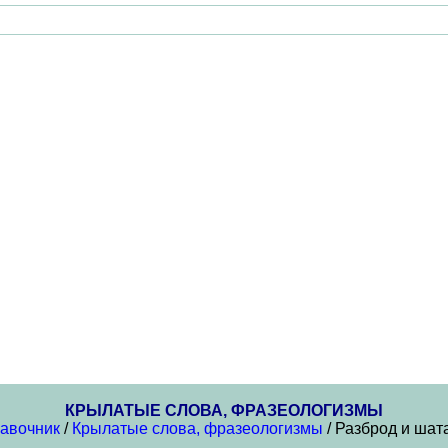
КРЫЛАТЫЕ СЛОВА, ФРАЗЕОЛОГИЗМЫ
авочник
/
Крылатые слова, фразеологизмы
/ Разброд и шат