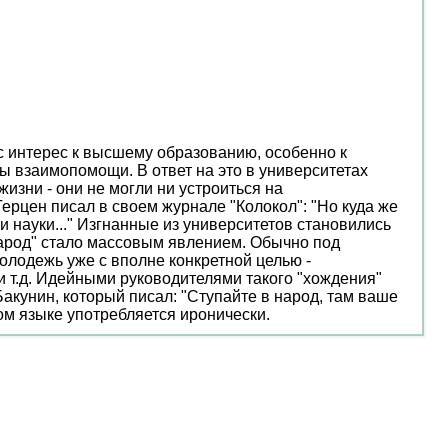
ос интерес к высшему образованию, особенно к
сы взаимопомощи. В ответ на это в университетах
зни - они не могли ни устроиться на
Герцен писал в своем журнале "Колокол": "Но куда же
ки науки..." Изгнанные из университетов становились
 народ" стало массовым явлением. Обычно под
олодежь уже с вполне конкретной целью -
и т.д. Идейными руководителями такого "хождения"
акунин, который писал: "Ступайте в народ, там ваше
ном языке употребляется иронически.