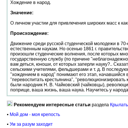
Хождение в народ.
Значение:
О личном участии для привлечения широких масс к как
Происхождение:
Движение среди русской студенческой молодежи в 70-е
естественным наукам. Но осенью 1861 г. правительств
произошли студенческие волнения, после которых мно
государственную службу (по причине "неблагонадежност
вам деться, юноши, от которых заперли науку?.. Сказат
сельскими учителями, фельдшерами и т. д. В последую
"хождением в народ" понимают его этап, начавшийся в
"перевоспитать крестьянина", "революционизировать к
были народник Н. В. Чайковский (чайковцы), революци
поприще, ваша жизнь, ваша наука. Научитесь у народа,
Рекомендуем интересные статьи
раздела
Крылаты
▪
Мой дом - моя крепость
▪
Ум за разум заходит