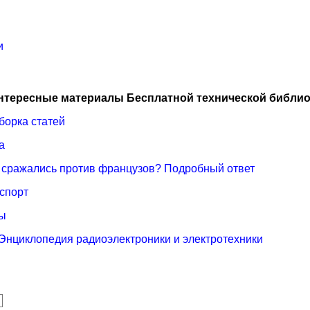
и
нтересные материалы Бесплатной технической библио
борка статей
а
е сражались против французов? Подробный ответ
спорт
ты
 Энциклопедия радиоэлектроники и электротехники