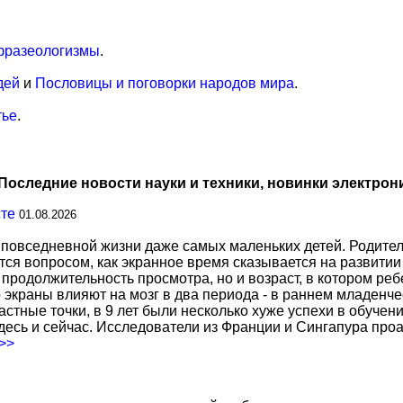
фразеологизмы
.
дей
и
Пословицы и поговорки народов мира
.
тье
.
Последние новости науки и техники, новинки электрон
сте
01.08.2026
повседневной жизни даже самых маленьких детей. Родител
тся вопросом, как экранное время сказывается на развитии
о продолжительность просмотра, но и возраст, в котором р
о экраны влияют на мозг в два периода - в раннем младенче
тные точки, в 9 лет были несколько хуже успехи в обучении
есь и сейчас. Исследователи из Франции и Сингапура про
.>>