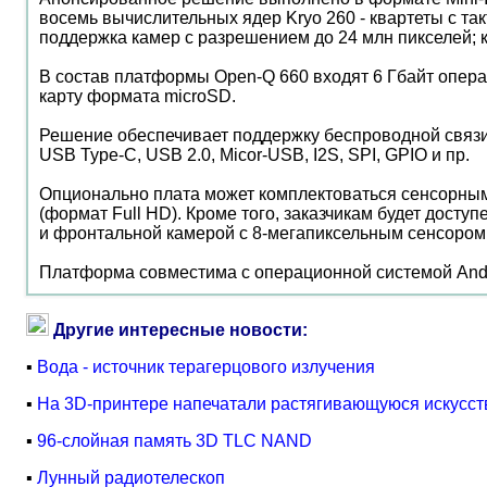
восемь вычислительных ядер Kryo 260 - квартеты с так
поддержка камер с разрешением до 24 млн пикселей; 
В состав платформы Open-Q 660 входят 6 Гбайт опер
карту формата microSD.
Решение обеспечивает поддержку беспроводной связи Wi
USB Type-C, USB 2.0, Micor-USB, I2S, SPI, GPIO и пр.
Опционально плата может комплектоваться сенсорным
(формат Full HD). Кроме того, заказчикам будет дос
и фронтальной камерой с 8-мегапиксельным сенсором
Платформа совместима с операционной системой Andri
Другие интересные новости:
▪
Вода - источник терагерцового излучения
▪
На 3D-принтере напечатали растягивающуюся искусст
▪
96-слойная память 3D TLC NAND
▪
Лунный радиотелескоп