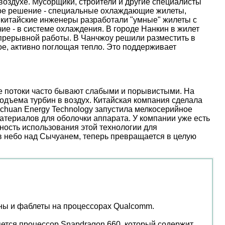
оздухе. Мусорщики, строители и другие специалисты
ое решение - специальные охлаждающие жилеты,
 китайские инженеры разработали "умные" жилеты с
е - в системе охлаждения. В городе Нанкин в жилет
епрерывной работы. В Чанчжоу решили разместить в
е, активно поглощая тепло. Это поддерживает
ые потоки часто бывают слабыми и порывистыми. На
дъема турбин в воздух. Китайская компания сделала
nchuan Energy Technology запустила мелкосерийное
атериалов для оболочки аппарата. У компании уже есть
ость использования этой технологии для
 в небо над Сычуанем, теперь превращается в целую
оны и фаблеты на процессорах Qualcomm.
ется процессор Snapdragon 660, который содержит