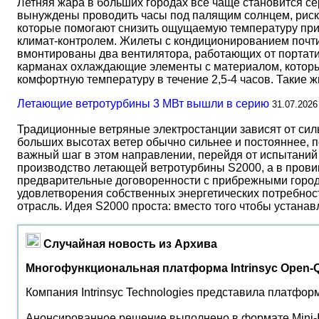
Летняя жара в больших городах все чаще становится с
вынуждены проводить часы под палящим солнцем, риск
которые помогают снизить ощущаемую температуру прим
климат-контролем. Жилеты с кондиционированием почти 
вмонтированы два вентилятора, работающих от портати
карманах охлаждающие элементы с материалом, который
комфортную температуру в течение 2,5-4 часов. Такие 
Летающие ветротурбины 3 МВт вышли в серию
31.07.2026
Традиционные ветряные электростанции зависят от сил
больших высотах ветер обычно сильнее и постояннее, 
важный шаг в этом направлении, перейдя от испытаний 
производство летающей ветротурбины S2000, а в прови
предварительные договоренности с прибрежными город
удовлетворения собственных энергетических потребност
отрасль. Идея S2000 проста: вместо того чтобы устана
Случайная новость из Архива
Многофункциональная платформа Intrinsyc Open-Q
Компания Intrinsyc Technologies представила платфо
Анонсированное решение выполнено в формате Mini-I