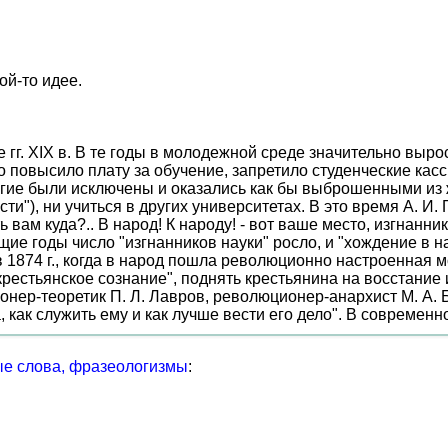
ой-то идее.
 гг. XIX в. В те годы в молодежной среде значительно выр
о повысило плату за обучение, запретило студенческие кас
гие были исключены и оказались как бы выброшенными из жи
и"), ни учиться в других университетах. В это время А. И. 
ь вам куда?.. В народ! К народу! - вот ваше место, изгнанни
щие годы число "изгнанников науки" росло, и "хождение в
 1874 г., когда в народ пошла революционно настроенная м
рестьянское сознание", поднять крестьянина на восстание 
онер-теоретик П. Л. Лавров, революционер-анархист М. А. Б
 как служить ему и как лучше вести его дело". В современ
е слова, фразеологизмы
: