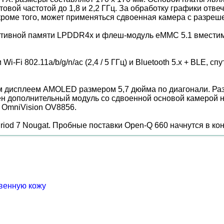
товой частотой до 1,8 и 2,2 ГГц. За обработку графики отв
кроме того, может применяться сдвоенная камера с разреш
ативной памяти LPDDR4x и флеш-модуль eMMC 5.1 вместим
-Fi 802.11a/b/g/n/ac (2,4 / 5 ГГц) и Bluetooth 5.x + BLE
 дисплеем AMOLED размером 5,7 дюйма по диагонали. Разр
тупен дополнительный модуль со сдвоенной основой камеро
 OmniVision OV8856.
od 7 Nougat. Пробные поставки Open-Q 660 начнутся в конц
венную кожу