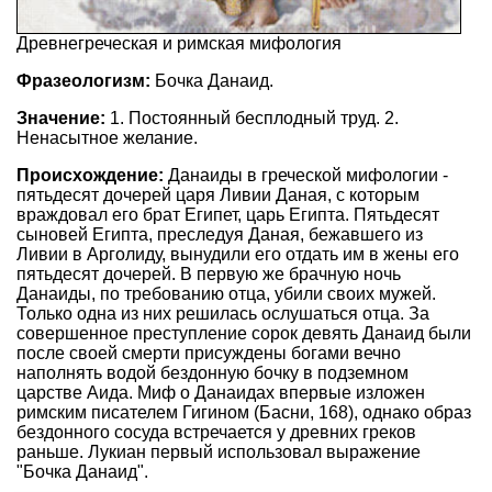
Древнегреческая и римская мифология
Фразеологизм:
Бочка Данаид.
Значение:
1. Постоянный бесплодный труд. 2.
Ненасытное желание.
Происхождение:
Данаиды в греческой мифологии -
пятьдесят дочерей царя Ливии Даная, с которым
враждовал его брат Египет, царь Египта. Пятьдесят
сыновей Египта, преследуя Даная, бежавшего из
Ливии в Арголиду, вынудили его отдать им в жены его
пятьдесят дочерей. В первую же брачную ночь
Данаиды, по требованию отца, убили своих мужей.
Только одна из них решилась ослушаться отца. За
совершенное преступление сорок девять Данаид были
после своей смерти присуждены богами вечно
наполнять водой бездонную бочку в подземном
царстве Аида. Миф о Данаидах впервые изложен
римским писателем Гигином (Басни, 168), однако образ
бездонного сосуда встречается у древних греков
раньше. Лукиан первый использовал выражение
"Бочка Данаид".