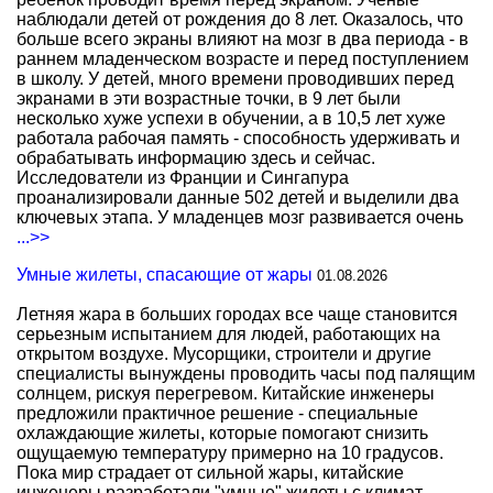
наблюдали детей от рождения до 8 лет. Оказалось, что
больше всего экраны влияют на мозг в два периода - в
раннем младенческом возрасте и перед поступлением
в школу. У детей, много времени проводивших перед
экранами в эти возрастные точки, в 9 лет были
несколько хуже успехи в обучении, а в 10,5 лет хуже
работала рабочая память - способность удерживать и
обрабатывать информацию здесь и сейчас.
Исследователи из Франции и Сингапура
проанализировали данные 502 детей и выделили два
ключевых этапа. У младенцев мозг развивается очень
...>>
Умные жилеты, спасающие от жары
01.08.2026
Летняя жара в больших городах все чаще становится
серьезным испытанием для людей, работающих на
открытом воздухе. Мусорщики, строители и другие
специалисты вынуждены проводить часы под палящим
солнцем, рискуя перегревом. Китайские инженеры
предложили практичное решение - специальные
охлаждающие жилеты, которые помогают снизить
ощущаемую температуру примерно на 10 градусов.
Пока мир страдает от сильной жары, китайские
инженеры разработали "умные" жилеты с климат-