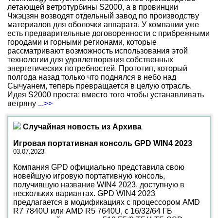
летающей ветротурбины S2000, а в провинции
Чжэцзян возводят отдельный завод по производству
материалов для оболочки аппарата. У компании уже
есть предварительные договоренности с прибрежными
городами и горными регионами, которые
рассматривают возможность использования этой
технологии для удовлетворения собственных
энергетических потребностей. Прототип, который
полгода назад только что поднялся в небо над
Сычуанем, теперь превращается в целую отрасль.
Идея S2000 проста: вместо того чтобы устанавливать
ветряну
...>>
Случайная новость из Архива
Игровая портативная консоль GPD WIN4 2023
03.07.2023
Компания GPD официально представила свою
новейшую игровую портативную консоль,
получившую название WIN4 2023, доступную в
нескольких вариантах. GPD WIN4 2023
предлагается в модификациях с процессором AMD
R7 7840U или AMD R5 7640U, с 16/32/64 ГБ