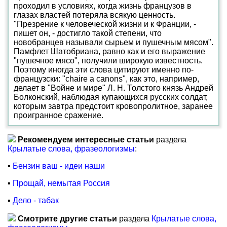
проходил в условиях, когда жизнь французов в
глазах властей потеряла всякую ценность.
"Презрение к человеческой жизни и к Франции, -
пишет он, - достигло такой степени, что
новобранцев называли сырьем и пушечным мясом".
Памфлет Шатобриана, равно как и его выражение
"пушечное мясо", получили широкую известность.
Поэтому иногда эти слова цитируют именно по-
французски: "chaire a canons", как это, например,
делает в "Войне и мире" Л. Н. Толстого князь Андрей
Болконский, наблюдая купающихся русских солдат,
которым завтра предстоит кровопролитное, заранее
проигранное сражение.
Рекомендуем интересные статьи
раздела
Крылатые слова, фразеологизмы
:
▪
Бензин ваш - идеи наши
▪
Прощай, немытая Россия
▪
Дело - табак
Смотрите другие статьи
раздела
Крылатые слова,