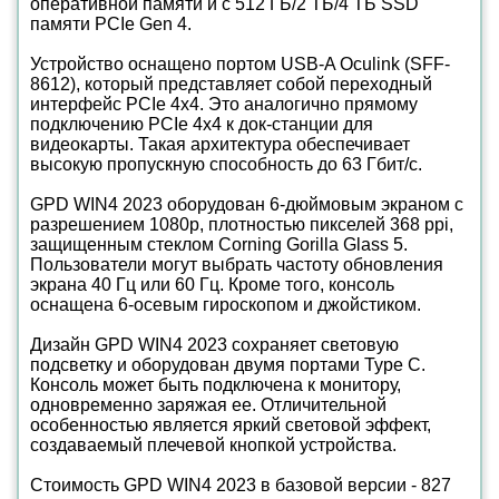
оперативной памяти и с 512 ГБ/2 ТБ/4 ТБ SSD
памяти PCIe Gen 4.
Устройство оснащено портом USB-A Oculink (SFF-
8612), который представляет собой переходный
интерфейс PCIe 4х4. Это аналогично прямому
подключению PCIe 4х4 к док-станции для
видеокарты. Такая архитектура обеспечивает
высокую пропускную способность до 63 Гбит/с.
GPD WIN4 2023 оборудован 6-дюймовым экраном с
разрешением 1080p, плотностью пикселей 368 ppi,
защищенным стеклом Corning Gorilla Glass 5.
Пользователи могут выбрать частоту обновления
экрана 40 Гц или 60 Гц. Кроме того, консоль
оснащена 6-осевым гироскопом и джойстиком.
Дизайн GPD WIN4 2023 сохраняет световую
подсветку и оборудован двумя портами Type C.
Консоль может быть подключена к монитору,
одновременно заряжая ее. Отличительной
особенностью является яркий световой эффект,
создаваемый плечевой кнопкой устройства.
Стоимость GPD WIN4 2023 в базовой версии - 827