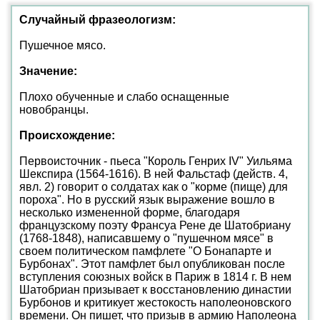
Случайный фразеологизм:
Пушечное мясо.
Значение:
Плохо обученные и слабо оснащенные
новобранцы.
Происхождение:
Первоисточник - пьеса "Король Генрих IV" Уильяма
Шекспира (1564-1616). В ней Фальстаф (действ. 4,
явл. 2) говорит о солдатах как о "корме (пище) для
пороха". Но в русский язык выражение вошло в
несколько измененной форме, благодаря
французскому поэту Франсуа Рене де Шатобриану
(1768-1848), написавшему о "пушечном мясе" в
своем политическом памфлете "О Бонапарте и
Бурбонах". Этот памфлет был опубликован после
вступления союзных войск в Париж в 1814 г. В нем
Шатобриан призывает к восстановлению династии
Бурбонов и критикует жестокость наполеоновского
времени. Он пишет, что призыв в армию Наполеона