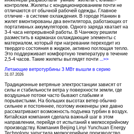
контролем. Жилеты с кондиционированием почти не
отличаются от обычной рабочей одежды. Главное
отличие - в системе охлаждения. В городе Нанкин в
жилет вмонтированы два вентилятора, работающих от
портативных аккумуляторов. Одного заряда хватает на
3-4 часа непрерывной работы. В Чанчжоу решили
разместить в карманах охлаждающие элементы с
материалом, который при нагревании переходит из
твердого состояния в жидкое, активно поглощая тепло.
Это поддерживает комфортную температуру в течение
2,5-4 часов. Такие жилеты выглядят почти
...>>
Летающие ветротурбины 3 МВт вышли в серию
31.07.2026
Традиционные ветряные электростанции зависят от
силы и стабильности ветра у поверхности земли, где
воздушные потоки часто бывают слабыми и
порывистыми. На больших высотах ветер обычно
сильнее и постояннее, поэтому инженеры уже давно
рассматривают возможность подъема турбин в воздух.
Китайская компания сделала важный шаг в этом
направлении, перейдя от испытаний к мелкосерийному
производству. Компания Beijing Linyi Yunchuan Energy
Technology запустила мелкосерийное производство