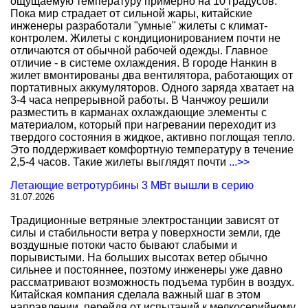
ощущаемую температуру примерно на 10 градусов.
Пока мир страдает от сильной жары, китайские
инженеры разработали "умные" жилеты с климат-
контролем. Жилеты с кондиционированием почти не
отличаются от обычной рабочей одежды. Главное
отличие - в системе охлаждения. В городе Нанкин в
жилет вмонтированы два вентилятора, работающих от
портативных аккумуляторов. Одного заряда хватает на
3-4 часа непрерывной работы. В Чанчжоу решили
разместить в карманах охлаждающие элементы с
материалом, который при нагревании переходит из
твердого состояния в жидкое, активно поглощая тепло.
Это поддерживает комфортную температуру в течение
2,5-4 часов. Такие жилеты выглядят почти
...>>
Летающие ветротурбины 3 МВт вышли в серию
31.07.2026
Традиционные ветряные электростанции зависят от
силы и стабильности ветра у поверхности земли, где
воздушные потоки часто бывают слабыми и
порывистыми. На больших высотах ветер обычно
сильнее и постояннее, поэтому инженеры уже давно
рассматривают возможность подъема турбин в воздух.
Китайская компания сделала важный шаг в этом
направлении, перейдя от испытаний к мелкосерийному