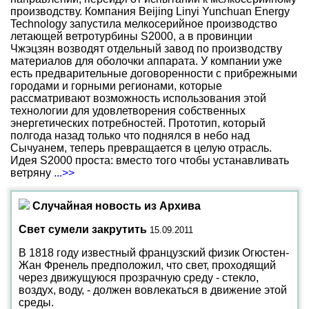
производству. Компания Beijing Linyi Yunchuan Energy
Technology запустила мелкосерийное производство
летающей ветротурбины S2000, а в провинции
Чжэцзян возводят отдельный завод по производству
материалов для оболочки аппарата. У компании уже
есть предварительные договоренности с прибрежными
городами и горными регионами, которые
рассматривают возможность использования этой
технологии для удовлетворения собственных
энергетических потребностей. Прототип, который
полгода назад только что поднялся в небо над
Сычуанем, теперь превращается в целую отрасль.
Идея S2000 проста: вместо того чтобы устанавливать
ветряну
...>>
Случайная новость из Архива
Свет сумели закрутить
15.09.2011
В 1818 году известный французский физик Огюстен-
Жан Френель предположил, что свет, проходящий
через движущуюся прозрачную среду - стекло,
воздух, воду, - должен вовлекаться в движение этой
среды.