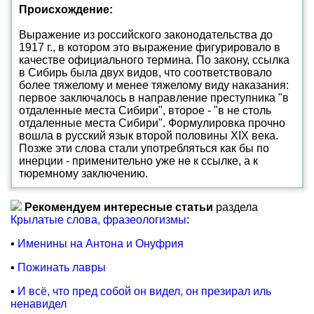
Происхождение:
Выражение из российского законодательства до
1917 г., в котором это выражение фигурировало в
качестве официального термина. По закону, ссылка
в Сибирь была двух видов, что соответствовало
более тяжелому и менее тяжелому виду наказания:
первое заключалось в направление преступника "в
отдаленные места Сибири", второе - "в не столь
отдаленные места Сибири". Формулировка прочно
вошла в русский язык второй половины XIX века.
Позже эти слова стали употребляться как бы по
инерции - применительно уже не к ссылке, а к
тюремному заключению.
Рекомендуем интересные статьи
раздела
Крылатые слова, фразеологизмы
:
▪
Именины на Антона и Онуфрия
▪
Пожинать лавры
▪
И всё, что пред собой он видел, он презирал иль
ненавидел