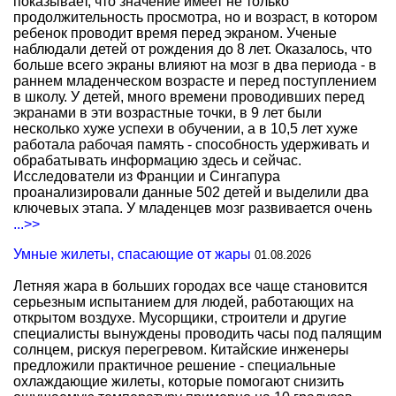
показывает, что значение имеет не только
продолжительность просмотра, но и возраст, в котором
ребенок проводит время перед экраном. Ученые
наблюдали детей от рождения до 8 лет. Оказалось, что
больше всего экраны влияют на мозг в два периода - в
раннем младенческом возрасте и перед поступлением
в школу. У детей, много времени проводивших перед
экранами в эти возрастные точки, в 9 лет были
несколько хуже успехи в обучении, а в 10,5 лет хуже
работала рабочая память - способность удерживать и
обрабатывать информацию здесь и сейчас.
Исследователи из Франции и Сингапура
проанализировали данные 502 детей и выделили два
ключевых этапа. У младенцев мозг развивается очень
...>>
Умные жилеты, спасающие от жары
01.08.2026
Летняя жара в больших городах все чаще становится
серьезным испытанием для людей, работающих на
открытом воздухе. Мусорщики, строители и другие
специалисты вынуждены проводить часы под палящим
солнцем, рискуя перегревом. Китайские инженеры
предложили практичное решение - специальные
охлаждающие жилеты, которые помогают снизить