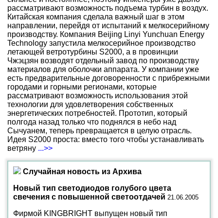
рассматривают возможность подъема турбин в воздух.
Китайская компания сделала важный шаг в этом
направлении, перейдя от испытаний к мелкосерийному
производству. Компания Beijing Linyi Yunchuan Energy
Technology запустила мелкосерийное производство
летающей ветротурбины S2000, а в провинции
Чжэцзян возводят отдельный завод по производству
материалов для оболочки аппарата. У компании уже
есть предварительные договоренности с прибрежными
городами и горными регионами, которые
рассматривают возможность использования этой
технологии для удовлетворения собственных
энергетических потребностей. Прототип, который
полгода назад только что поднялся в небо над
Сычуанем, теперь превращается в целую отрасль.
Идея S2000 проста: вместо того чтобы устанавливать
ветряну
...>>
Случайная новость из Архива
Новый тип светодиодов голубого цвета
свечения с повышенной светоотдачей
21.06.2005
Фирмой KINGBRIGHT выпущен новый тип