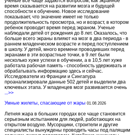
ученые все чаще задаются вопросом, как экранное
время сказывается на развитии мозга и будущей
способности к обучению. Новое исследование
показывает, что значение имеет не только
продолжительность просмотра, но и возраст, в котором
ребенок проводит время перед экраном. Ученые
наблюдали детей от рождения до 8 лет. Оказалось, что
больше всего экраны влияют на мозг в два периода - в
раннем младенческом возрасте и перед поступлением
в школу. У детей, много времени проводивших перед
экранами в эти возрастные точки, в 9 лет были
несколько хуже успехи в обучении, а в 10,5 лет хуже
работала рабочая память - способность удерживать и
обрабатывать информацию здесь и сейчас.
Исследователи из Франции и Сингапура
проанализировали данные 502 детей и выделили два
ключевых этапа. У младенцев мозг развивается очень
...>>
Умные жилеты, спасающие от жары
01.08.2026
Летняя жара в больших городах все чаще становится
серьезным испытанием для людей, работающих на
открытом воздухе. Мусорщики, строители и другие
специалисты вынуждены проводить часы под палящим