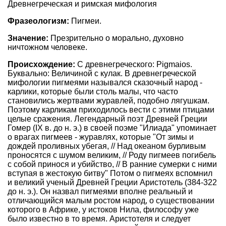
Древнегреческая и римская мифология
Фразеологизм:
Пигмеи.
Значение:
Презрительно о морально, духовно
ничтожном человеке.
Происхождение:
С древнегреческого: Pigmaios.
Буквально: Величиной с кулак. В древнегреческой
мифологии пигмеями назывался сказочный народ -
карлики, которые были столь малы, что часто
становились жертвами журавлей, подобно лягушкам.
Поэтому карликам приходилось вести с этими птицами
целые сражения. Легендарный поэт Древней Греции
Гомер (IX в. до н. э.) в своей поэме "Илиада" упоминает
о врагах пигмеев - журавлях, которые "От зимы и
дождей проливных убегая, // Над океаном бурливым
проносятся с шумом великим, // Роду пигмеев погибель
с собой принося и убийство, // В ранние сумерки с ними
вступая в жестокую битву" Потом о пигмеях вспомнил
и великий ученый Древней Греции Аристотель (384-322
до н. э.). Он назвал пигмеями вполне реальный и
отличающийся малым ростом народ, о существовании
которого в Африке, у истоков Нила, философу уже
было известно в то время. Аристотеля и следует