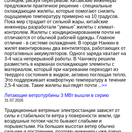
солнцем, рискуя перегревом. Китайские инженеры
предложили практичное решение - специальные
охлаждающие жилеты, которые помогают снизить
ощущаемую температуру примерно на 10 градусов.
Пока мир страдает от сильной жары, китайские
инженеры разработали "умные" жилеты с климат-
контролем. Жилеты с кондиционированием почти не
отличаются от обычной рабочей одежды. Главное
отличие - в системе охлаждения. В городе Нанкин в
жилет вмонтированы два вентилятора, работающих от
портативных аккумуляторов. Одного заряда хватает на
3-4 часа непрерывной работы. В Чанчжоу решили
разместить в карманах охлаждающие элементы с
материалом, который при нагревании переходит из
твердого состояния в жидкое, активно поглощая тепло.
Это поддерживает комфортную температуру в течение
2,5-4 часов. Такие жилеты выглядят почти
...>>
Летающие ветротурбины 3 МВт вышли в серию
31.07.2026
Традиционные ветряные электростанции зависят от
силы и стабильности ветра у поверхности земли, где
воздушные потоки часто бывают слабыми и
порывистыми. На больших высотах ветер обычно
сильнее и постояннее, поэтому инженеры уже давно