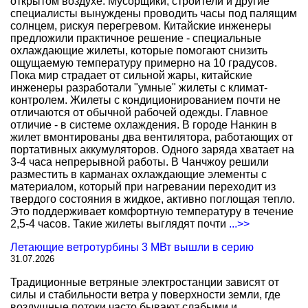
открытом воздухе. Мусорщики, строители и другие
специалисты вынуждены проводить часы под палящим
солнцем, рискуя перегревом. Китайские инженеры
предложили практичное решение - специальные
охлаждающие жилеты, которые помогают снизить
ощущаемую температуру примерно на 10 градусов.
Пока мир страдает от сильной жары, китайские
инженеры разработали "умные" жилеты с климат-
контролем. Жилеты с кондиционированием почти не
отличаются от обычной рабочей одежды. Главное
отличие - в системе охлаждения. В городе Нанкин в
жилет вмонтированы два вентилятора, работающих от
портативных аккумуляторов. Одного заряда хватает на
3-4 часа непрерывной работы. В Чанчжоу решили
разместить в карманах охлаждающие элементы с
материалом, который при нагревании переходит из
твердого состояния в жидкое, активно поглощая тепло.
Это поддерживает комфортную температуру в течение
2,5-4 часов. Такие жилеты выглядят почти
...>>
Летающие ветротурбины 3 МВт вышли в серию
31.07.2026
Традиционные ветряные электростанции зависят от
силы и стабильности ветра у поверхности земли, где
воздушные потоки часто бывают слабыми и