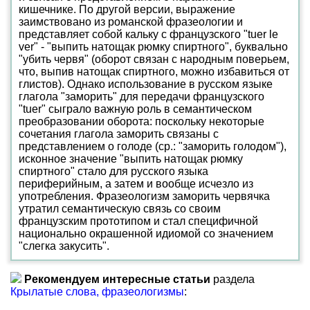
кишечнике. По другой версии, выражение
заимствовано из романской фразеологии и
представляет собой кальку с французского "tuer le
ver" - "выпить натощак рюмку спиртного", буквально
"убить червя" (оборот связан с народным поверьем,
что, выпив натощак спиртного, можно избавиться от
глистов). Однако использование в русском языке
глагола "заморить" для передачи французского
"tuer" сыграло важную роль в семантическом
преобразовании оборота: поскольку некоторые
сочетания глагола заморить связаны с
представлением о голоде (ср.: "заморить голодом"),
исконное значение "выпить натощак рюмку
спиртного" стало для русского языка
периферийным, а затем и вообще исчезло из
употребления. Фразеологизм заморить червячка
утратил семантическую связь со своим
французским прототипом и стал специфичной
национально окрашенной идиомой со значением
"слегка закусить".
Рекомендуем интересные статьи
раздела
Крылатые слова, фразеологизмы
: