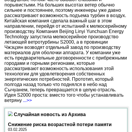
порывистыми. На больших высотах ветер обычно
сильнее и постояннее, поэтому инженеры уже давно
рассматривают возможность подъема турбин в воздух.
Китайская компания сделала важный шаг в этом
направлении, перейдя от испытаний к мелкосерийному
производству. Компания Beijing Linyi Yunchuan Energy
Technology запустила мелкосерийное производство
летающей ветротурбины S2000, а в провинции
Чжэцзян возводят отдельный завод по производству
материалов для оболочки аппарата. У компании уже
есть предварительные договоренности с прибрежными
городами и горными регионами, которые
рассматривают возможность использования этой
технологии для удовлетворения собственных
энергетических потребностей. Прототип, который
полгода назад только что поднялся в небо над
Сычуанем, теперь превращается в целую отрасль.
Идея S2000 проста: вместо того чтобы устанавливать
ветряну
...>>
Случайная новость из Архива
Снижение риска возрастной потери памяти
03.02.2025