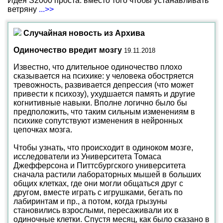
Идея S2000 проста: вместо того чтобы устанавливать
ветряну
...>>
Случайная новость из Архива
Одиночество вредит мозгу
19.11.2018
Известно, что длительное одиночество плохо
сказывается на психике: у человека обостряется
тревожность, развивается депрессия (что может
привести к психозу), ухудшается память и другие
когнитивные навыки. Вполне логично было бы
предположить, что таким сильным изменениям в
психике сопутствуют изменения в нейронных
цепочках мозга.
Чтобы узнать, что происходит в одиноком мозге,
исследователи из Университета Томаса
Джефферсона и Питтсбургского университета
сначала растили лабораторных мышей в больших
общих клетках, где они могли общаться друг с
другом, вместе играть с игрушками, бегать по
лабиринтам и пр., а потом, когда грызуны
становились взрослыми, пересаживали их в
одиночные клетки. Спустя месяц, как было сказано в