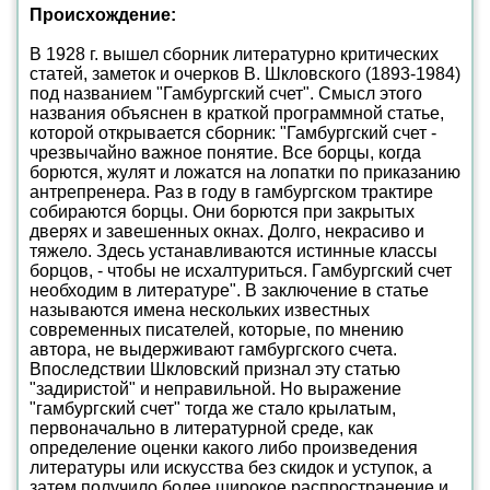
Происхождение:
В 1928 г. вышел сборник литературно критических
статей, заметок и очерков В. Шкловского (1893-1984)
под названием "Гамбургский счет". Смысл этого
названия объяснен в краткой программной статье,
которой открывается сборник: "Гамбургский счет -
чрезвычайно важное понятие. Все борцы, когда
борются, жулят и ложатся на лопатки по приказанию
антрепренера. Раз в году в гамбургском трактире
собираются борцы. Они борются при закрытых
дверях и завешенных окнах. Долго, некрасиво и
тяжело. Здесь устанавливаются истинные классы
борцов, - чтобы не исхалтуриться. Гамбургский счет
необходим в литературе". В заключение в статье
называются имена нескольких известных
современных писателей, которые, по мнению
автора, не выдерживают гамбургского счета.
Впоследствии Шкловский признал эту статью
"задиристой" и неправильной. Но выражение
"гамбургский счет" тогда же стало крылатым,
первоначально в литературной среде, как
определение оценки какого либо произведения
литературы или искусства без скидок и уступок, а
затем получило более широкое распространение и