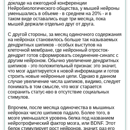
докладе на ежегодной конференции
Нейробиологического общества, у мышей нейроны
уменьшались в объеме - в среднем на 20% - и в
таком виде оставались еще три месяца, пока
мышей держали отдельно друг от друга.
С другой стороны, за месяц одиночного содержания
на нейронах становилось больше так называемых
дендритных шипиков - особых выступов на
клеточной мембране, где нейронный отросток-
дендрит готов сформировать соединение-синапс с
другим нейроном. Обычно увеличение дендритных
шипиков - это положительный признак: это значит,
что мозг адаптируется к новой информации и готов
строить новые нейронные цепи. Однако в данном
случае увеличение числа шипиков, видимо, следует
понимать в том смысле, что мозг старается
сохранить статус-кво в отсутствие социальных
стимулов.
Впрочем, после месяца одиночества в мышиных
нейронах число шипиков падало. Более того, в
мозге уменьшался уровень белка под названием
нейротрофический фактор мозга, или BDNF. Этот
белок стимулирует рост нейронов, значит, раз его