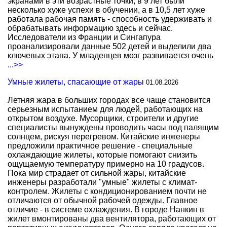
экранами в эти возрастные точки, в 9 лет были
несколько хуже успехи в обучении, а в 10,5 лет хуже
работала рабочая память - способность удерживать и
обрабатывать информацию здесь и сейчас.
Исследователи из Франции и Сингапура
проанализировали данные 502 детей и выделили два
ключевых этапа. У младенцев мозг развивается очень
...>>
Умные жилеты, спасающие от жары
01.08.2026
Летняя жара в больших городах все чаще становится
серьезным испытанием для людей, работающих на
открытом воздухе. Мусорщики, строители и другие
специалисты вынуждены проводить часы под палящим
солнцем, рискуя перегревом. Китайские инженеры
предложили практичное решение - специальные
охлаждающие жилеты, которые помогают снизить
ощущаемую температуру примерно на 10 градусов.
Пока мир страдает от сильной жары, китайские
инженеры разработали "умные" жилеты с климат-
контролем. Жилеты с кондиционированием почти не
отличаются от обычной рабочей одежды. Главное
отличие - в системе охлаждения. В городе Нанкин в
жилет вмонтированы два вентилятора, работающих от