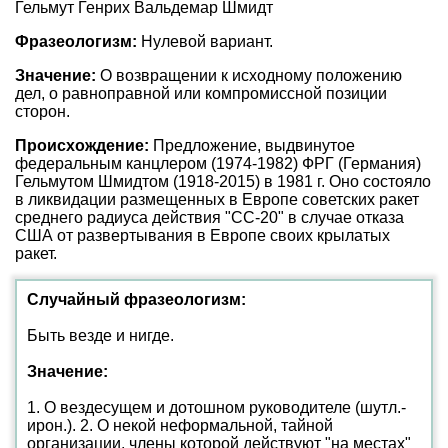
Гельмут Генрих Вальдемар Шмидт
Фразеологизм:
Нулевой вариант.
Значение:
О возвращении к исходному положению
дел, о равноправной или компромиссной позиции
сторон.
Происхождение:
Предложение, выдвинутое
федеральным канцлером (1974-1982) ФРГ (Германия)
Гельмутом Шмидтом (1918-2015) в 1981 г. Оно состояло
в ликвидации размещенных в Европе советских ракет
среднего радиуса действия "СС-20" в случае отказа
США от развертывания в Европе своих крылатых
ракет.
Случайный фразеологизм:
Быть везде и нигде.
Значение:
1. О вездесущем и дотошном руководителе (шутл.-
ирон.). 2. О некой неформальной, тайной
организации, члены которой действуют "на местах"