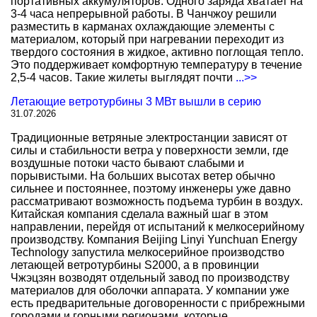
портативных аккумуляторов. Одного заряда хватает на
3-4 часа непрерывной работы. В Чанчжоу решили
разместить в карманах охлаждающие элементы с
материалом, который при нагревании переходит из
твердого состояния в жидкое, активно поглощая тепло.
Это поддерживает комфортную температуру в течение
2,5-4 часов. Такие жилеты выглядят почти
...>>
Летающие ветротурбины 3 МВт вышли в серию
31.07.2026
Традиционные ветряные электростанции зависят от
силы и стабильности ветра у поверхности земли, где
воздушные потоки часто бывают слабыми и
порывистыми. На больших высотах ветер обычно
сильнее и постояннее, поэтому инженеры уже давно
рассматривают возможность подъема турбин в воздух.
Китайская компания сделала важный шаг в этом
направлении, перейдя от испытаний к мелкосерийному
производству. Компания Beijing Linyi Yunchuan Energy
Technology запустила мелкосерийное производство
летающей ветротурбины S2000, а в провинции
Чжэцзян возводят отдельный завод по производству
материалов для оболочки аппарата. У компании уже
есть предварительные договоренности с прибрежными
городами и горными регионами, которые