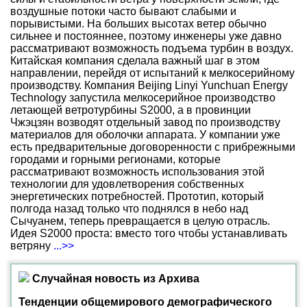
воздушные потоки часто бывают слабыми и
порывистыми. На больших высотах ветер обычно
сильнее и постояннее, поэтому инженеры уже давно
рассматривают возможность подъема турбин в воздух.
Китайская компания сделала важный шаг в этом
направлении, перейдя от испытаний к мелкосерийному
производству. Компания Beijing Linyi Yunchuan Energy
Technology запустила мелкосерийное производство
летающей ветротурбины S2000, а в провинции
Чжэцзян возводят отдельный завод по производству
материалов для оболочки аппарата. У компании уже
есть предварительные договоренности с прибрежными
городами и горными регионами, которые
рассматривают возможность использования этой
технологии для удовлетворения собственных
энергетических потребностей. Прототип, который
полгода назад только что поднялся в небо над
Сычуанем, теперь превращается в целую отрасль.
Идея S2000 проста: вместо того чтобы устанавливать
ветряну
...>>
Случайная новость из Архива
Тенденции общемирового демографического