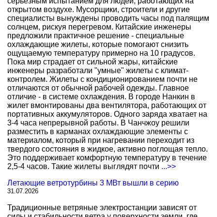
серьезным испытанием для людей, работающих на
открытом воздухе. Мусорщики, строители и другие
специалисты вынуждены проводить часы под палящим
солнцем, рискуя перегревом. Китайские инженеры
предложили практичное решение - специальные
охлаждающие жилеты, которые помогают снизить
ощущаемую температуру примерно на 10 градусов.
Пока мир страдает от сильной жары, китайские
инженеры разработали "умные" жилеты с климат-
контролем. Жилеты с кондиционированием почти не
отличаются от обычной рабочей одежды. Главное
отличие - в системе охлаждения. В городе Нанкин в
жилет вмонтированы два вентилятора, работающих от
портативных аккумуляторов. Одного заряда хватает на
3-4 часа непрерывной работы. В Чанчжоу решили
разместить в карманах охлаждающие элементы с
материалом, который при нагревании переходит из
твердого состояния в жидкое, активно поглощая тепло.
Это поддерживает комфортную температуру в течение
2,5-4 часов. Такие жилеты выглядят почти
...>>
Летающие ветротурбины 3 МВт вышли в серию
31.07.2026
Традиционные ветряные электростанции зависят от
силы и стабильности ветра у поверхности земли, где