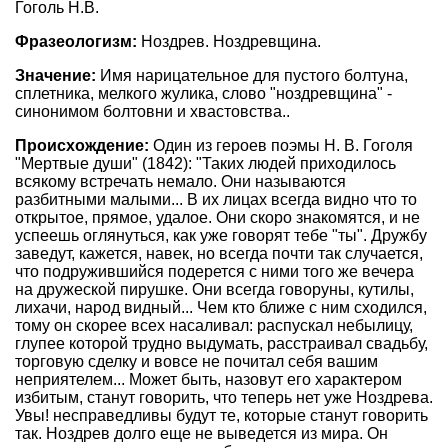
Гоголь Н.В.
Фразеологизм:
Ноздрев. Ноздревщина.
Значение:
Имя нарицательное для пустого болтуна,
сплетника, мелкого жулика, слово "ноздревщина" -
синонимом болтовни и хвастовства..
Происхождение:
Один из героев поэмы Н. В. Гоголя
"Мертвые души" (1842): "Таких людей приходилось
всякому встречать немало. Они называются
разбитными малыми... В их лицах всегда видно что то
открытое, прямое, удалое. Они скоро знакомятся, и не
успеешь оглянуться, как уже говорят тебе "ты". Дружбу
заведут, кажется, навек, но всегда почти так случается,
что подружившийся подерется с ними того же вечера
на дружеской пирушке. Они всегда говоруны, кутилы,
лихачи, народ видный... Чем кто ближе с ним сходился,
тому он скорее всех насаливал: распускал небылицу,
глупее которой трудно выдумать, расстраивал свадьбу,
торговую сделку и вовсе не почитал себя вашим
неприятелем... Может быть, назовут его характером
избитым, станут говорить, что теперь нет уже Ноздрева.
Увы! несправедливы будут те, которые станут говорить
так. Ноздрев долго еще не выведется из мира. Он