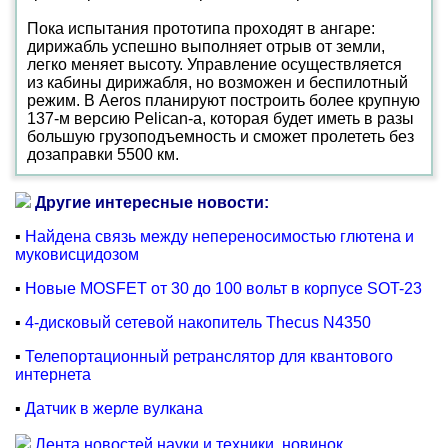
Пока испытания прототипа проходят в ангаре:
дирижабль успешно выполняет отрыв от земли,
легко меняет высоту. Управление осуществляется
из кабины дирижабля, но возможен и беспилотный
режим. В Aeros планируют построить более крупную
137-м версию Pelican-а, которая будет иметь в разы
большую грузоподъемность и сможет пролететь без
дозаправки 5500 км.
Другие интересные новости:
▪
Найдена связь между непереносимостью глютена и
муковисцидозом
▪
Новые MOSFET от 30 до 100 вольт в корпусе SOT-23
▪
4-дисковый сетевой накопитель Thecus N4350
▪
Телепортационный ретранслятор для квантового
интернета
▪
Датчик в жерле вулкана
Лента новостей науки и техники, новинок