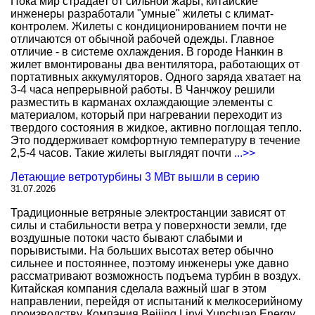
Пока мир страдает от сильной жары, китайские
инженеры разработали "умные" жилеты с климат-
контролем. Жилеты с кондиционированием почти не
отличаются от обычной рабочей одежды. Главное
отличие - в системе охлаждения. В городе Нанкин в
жилет вмонтированы два вентилятора, работающих от
портативных аккумуляторов. Одного заряда хватает на
3-4 часа непрерывной работы. В Чанчжоу решили
разместить в карманах охлаждающие элементы с
материалом, который при нагревании переходит из
твердого состояния в жидкое, активно поглощая тепло.
Это поддерживает комфортную температуру в течение
2,5-4 часов. Такие жилеты выглядят почти
...>>
Летающие ветротурбины 3 МВт вышли в серию
31.07.2026
Традиционные ветряные электростанции зависят от
силы и стабильности ветра у поверхности земли, где
воздушные потоки часто бывают слабыми и
порывистыми. На больших высотах ветер обычно
сильнее и постояннее, поэтому инженеры уже давно
рассматривают возможность подъема турбин в воздух.
Китайская компания сделала важный шаг в этом
направлении, перейдя от испытаний к мелкосерийному
производству. Компания Beijing Linyi Yunchuan Energy