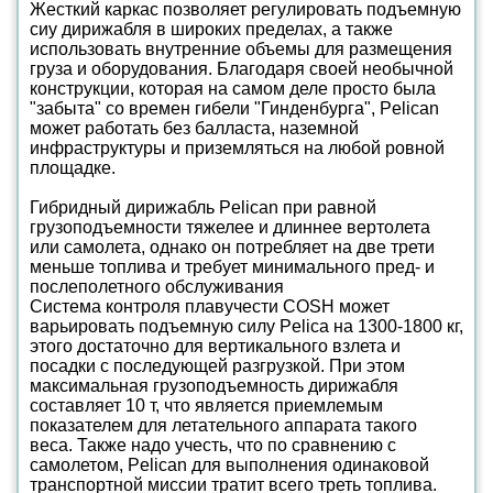
Жесткий каркас позволяет регулировать подъемную
сиу дирижабля в широких пределах, а также
использовать внутренние объемы для размещения
груза и оборудования. Благодаря своей необычной
конструкции, которая на самом деле просто была
"забыта" со времен гибели "Гинденбурга", Pelican
может работать без балласта, наземной
инфраструктуры и приземляться на любой ровной
площадке.
Гибридный дирижабль Pelican при равной
грузоподъемности тяжелее и длиннее вертолета
или самолета, однако он потребляет на две трети
меньше топлива и требует минимального пред- и
послеполетного обслуживания
Система контроля плавучести COSH может
варьировать подъемную силу Pelica на 1300-1800 кг,
этого достаточно для вертикального взлета и
посадки с последующей разгрузкой. При этом
максимальная грузоподъемность дирижабля
составляет 10 т, что является приемлемым
показателем для летательного аппарата такого
веса. Также надо учесть, что по сравнению с
самолетом, Pelican для выполнения одинаковой
транспортной миссии тратит всего треть топлива.