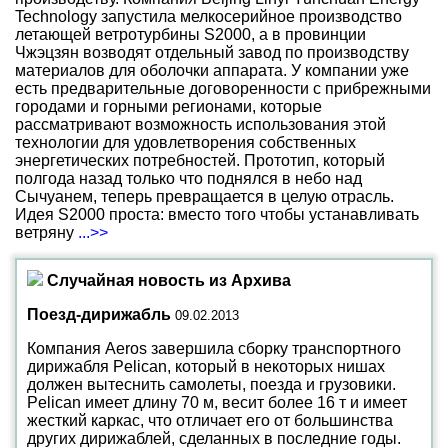
Technology запустила мелкосерийное производство
летающей ветротурбины S2000, а в провинции
Чжэцзян возводят отдельный завод по производству
материалов для оболочки аппарата. У компании уже
есть предварительные договоренности с прибрежными
городами и горными регионами, которые
рассматривают возможность использования этой
технологии для удовлетворения собственных
энергетических потребностей. Прототип, который
полгода назад только что поднялся в небо над
Сычуанем, теперь превращается в целую отрасль.
Идея S2000 проста: вместо того чтобы устанавливать
ветряну
...>>
Случайная новость из Архива
Поезд-дирижабль
09.02.2013
Компания Aeros завершила сборку транспортного
дирижабля Pelican, который в некоторых нишах
должен вытеснить самолеты, поезда и грузовики.
Pelican имеет длину 70 м, весит более 16 т и имеет
жесткий каркас, что отличает его от большинства
других дирижаблей, сделанных в последние годы.