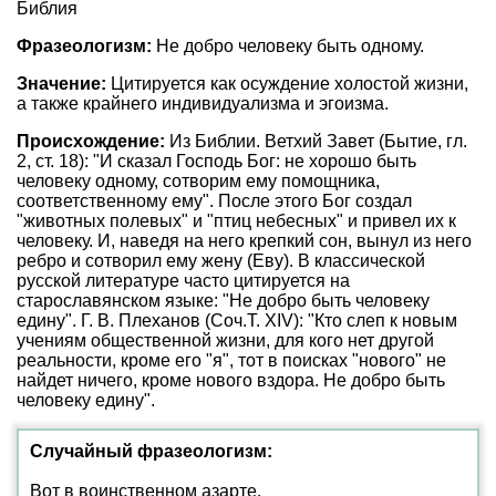
Библия
Фразеологизм:
Не добро человеку быть одному.
Значение:
Цитируется как осуждение холостой жизни,
а также крайнего индивидуализма и эгоизма.
Происхождение:
Из Библии. Ветхий Завет (Бытие, гл.
2, ст. 18): "И сказал Господь Бог: не хорошо быть
человеку одному, сотворим ему помощника,
соответственному ему". После этого Бог создал
"животных полевых" и "птиц небесных" и привел их к
человеку. И, наведя на него крепкий сон, вынул из него
ребро и сотворил ему жену (Еву). В классической
русской литературе часто цитируется на
старославянском языке: "Не добро быть человеку
едину". Г. В. Плеханов (Соч.Т. XIV): "Кто слеп к новым
учениям общественной жизни, для кого нет другой
реальности, кроме его "я", тот в поисках "нового" не
найдет ничего, кроме нового вздора. Не добро быть
человеку едину".
Случайный фразеологизм:
Вот в воинственном азарте.