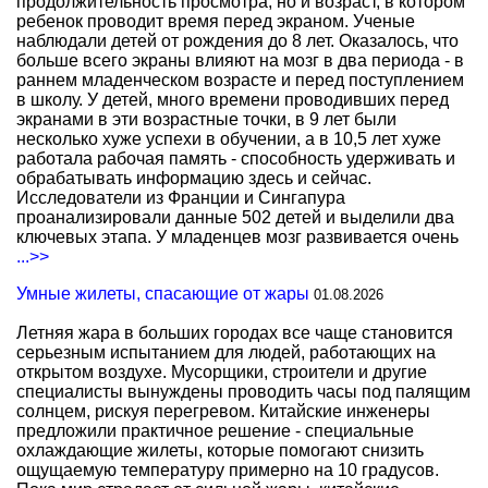
продолжительность просмотра, но и возраст, в котором
ребенок проводит время перед экраном. Ученые
наблюдали детей от рождения до 8 лет. Оказалось, что
больше всего экраны влияют на мозг в два периода - в
раннем младенческом возрасте и перед поступлением
в школу. У детей, много времени проводивших перед
экранами в эти возрастные точки, в 9 лет были
несколько хуже успехи в обучении, а в 10,5 лет хуже
работала рабочая память - способность удерживать и
обрабатывать информацию здесь и сейчас.
Исследователи из Франции и Сингапура
проанализировали данные 502 детей и выделили два
ключевых этапа. У младенцев мозг развивается очень
...>>
Умные жилеты, спасающие от жары
01.08.2026
Летняя жара в больших городах все чаще становится
серьезным испытанием для людей, работающих на
открытом воздухе. Мусорщики, строители и другие
специалисты вынуждены проводить часы под палящим
солнцем, рискуя перегревом. Китайские инженеры
предложили практичное решение - специальные
охлаждающие жилеты, которые помогают снизить
ощущаемую температуру примерно на 10 градусов.