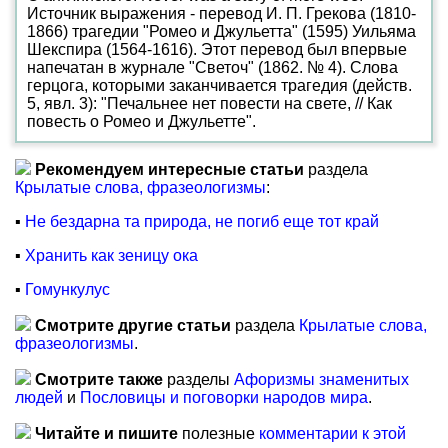
Источник выражения - перевод И. П. Грекова (1810-
1866) трагедии "Ромео и Джульетта" (1595) Уильяма
Шекспира (1564-1616). Этот перевод был впервые
напечатан в журнале "Светоч" (1862. № 4). Слова
герцога, которыми заканчивается трагедия (действ.
5, явл. 3): "Печальнее нет повести на свете, // Как
повесть о Ромео и Джульетте".
Рекомендуем интересные статьи
раздела
Крылатые слова, фразеологизмы
:
▪
Не бездарна та природа, не погиб еще тот край
▪
Хранить как зеницу ока
▪
Гомункулус
Смотрите другие статьи
раздела
Крылатые слова,
фразеологизмы
.
Смотрите также
разделы
Афоризмы знаменитых
людей
и
Пословицы и поговорки народов мира
.
Читайте и пишите
полезные
комментарии к этой