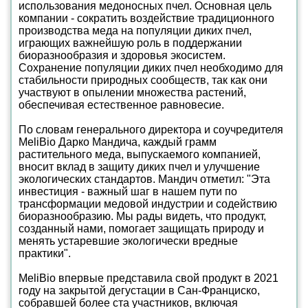
использования медоносных пчел. Основная цель
компании - сократить воздействие традиционного
производства меда на популяции диких пчел,
играющих важнейшую роль в поддержании
биоразнообразия и здоровья экосистем.
Сохранение популяции диких пчел необходимо для
стабильности природных сообществ, так как они
участвуют в опылении множества растений,
обеспечивая естественное равновесие.
По словам генерального директора и соучредителя
MeliBio Дарко Мандича, каждый грамм
растительного меда, выпускаемого компанией,
вносит вклад в защиту диких пчел и улучшение
экологических стандартов. Мандич отметил: "Эта
инвестиция - важный шаг в нашем пути по
трансформации медовой индустрии и содействию
биоразнообразию. Мы рады видеть, что продукт,
созданный нами, помогает защищать природу и
менять устаревшие экологически вредные
практики".
MeliBio впервые представила свой продукт в 2021
году на закрытой дегустации в Сан-Франциско,
собравшей более ста участников, включая