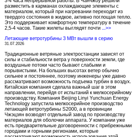
3-4 часа непрерывной работы. В Чанчжоу решили
разместить в карманах охлаждающие элементы с
материалом, который при нагревании переходит из
твердого состояния в жидкое, активно поглощая тепло.
Это поддерживает комфортную температуру в течение
2,5-4 часов. Такие жилеты выглядят почти
...>>
Летающие ветротурбины 3 МВт вышли в серию
31.07.2026
Традиционные ветряные электростанции зависят от
силы и стабильности ветра у поверхности земли, где
воздушные потоки часто бывают слабыми и
порывистыми. На больших высотах ветер обычно
сильнее и постояннее, поэтому инженеры уже давно
рассматривают возможность подъема турбин в воздух.
Китайская компания сделала важный шаг в этом
направлении, перейдя от испытаний к мелкосерийному
производству. Компания Beijing Linyi Yunchuan Energy
Technology запустила мелкосерийное производство
летающей ветротурбины S2000, а в провинции
Чжэцзян возводят отдельный завод по производству
материалов для оболочки аппарата. У компании уже
есть предварительные договоренности с прибрежными
городами и горными регионами, которые
рассматривают возможность использования этой