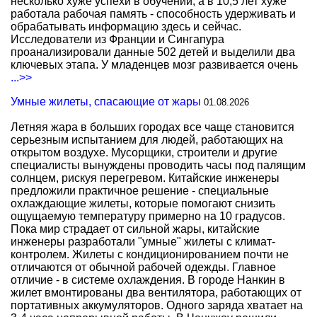
несколько хуже успехи в обучении, а в 10,5 лет хуже
работала рабочая память - способность удерживать и
обрабатывать информацию здесь и сейчас.
Исследователи из Франции и Сингапура
проанализировали данные 502 детей и выделили два
ключевых этапа. У младенцев мозг развивается очень
...>>
Умные жилеты, спасающие от жары
01.08.2026
Летняя жара в больших городах все чаще становится
серьезным испытанием для людей, работающих на
открытом воздухе. Мусорщики, строители и другие
специалисты вынуждены проводить часы под палящим
солнцем, рискуя перегревом. Китайские инженеры
предложили практичное решение - специальные
охлаждающие жилеты, которые помогают снизить
ощущаемую температуру примерно на 10 градусов.
Пока мир страдает от сильной жары, китайские
инженеры разработали "умные" жилеты с климат-
контролем. Жилеты с кондиционированием почти не
отличаются от обычной рабочей одежды. Главное
отличие - в системе охлаждения. В городе Нанкин в
жилет вмонтированы два вентилятора, работающих от
портативных аккумуляторов. Одного заряда хватает на