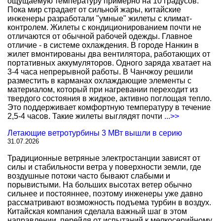
ощущаемую температуру примерно на 10 градусов.
Пока мир страдает от сильной жары, китайские
инженеры разработали "умные" жилеты с климат-
контролем. Жилеты с кондиционированием почти не
отличаются от обычной рабочей одежды. Главное
отличие - в системе охлаждения. В городе Нанкин в
жилет вмонтированы два вентилятора, работающих от
портативных аккумуляторов. Одного заряда хватает на
3-4 часа непрерывной работы. В Чанчжоу решили
разместить в карманах охлаждающие элементы с
материалом, который при нагревании переходит из
твердого состояния в жидкое, активно поглощая тепло.
Это поддерживает комфортную температуру в течение
2,5-4 часов. Такие жилеты выглядят почти
...>>
Летающие ветротурбины 3 МВт вышли в серию
31.07.2026
Традиционные ветряные электростанции зависят от
силы и стабильности ветра у поверхности земли, где
воздушные потоки часто бывают слабыми и
порывистыми. На больших высотах ветер обычно
сильнее и постояннее, поэтому инженеры уже давно
рассматривают возможность подъема турбин в воздух.
Китайская компания сделала важный шаг в этом
направлении, перейдя от испытаний к мелкосерийному