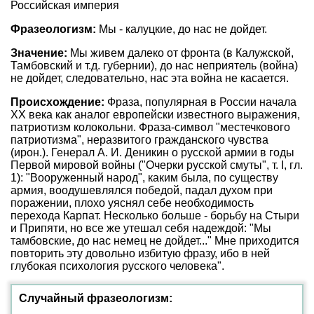
Российская империя
Фразеологизм:
Мы - калуцкие, до нас не дойдет.
Значение:
Мы живем далеко от фронта (в Калужской,
Тамбовский и т.д. губернии), до нас неприятель (война)
не дойдет, следовательно, нас эта война не касается.
Происхождение:
Фраза, популярная в России начала
XX века как аналог европейски известного выражения,
патриотизм колокольни. Фраза-символ "местечкового
патриотизма", неразвитого гражданского чувства
(ирон.). Генерал А. И. Деникин о русской армии в годы
Первой мировой войны ("Очерки русской смуты", т. I, гл.
1): "Вооруженный народ", каким была, по существу
армия, воодушевлялся победой, падал духом при
поражении, плохо уяснял себе необходимость
перехода Карпат. Несколько больше - борьбу на Стыри
и Припяти, но все же утешал себя надеждой: "Мы
тамбовские, до нас немец не дойдет..." Мне приходится
повторить эту довольно избитую фразу, ибо в ней
глубокая психология русского человека".
Случайный фразеологизм: