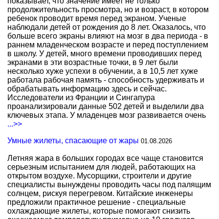
показывает, что значение имеет не только
продолжительность просмотра, но и возраст, в котором
ребенок проводит время перед экраном. Ученые
наблюдали детей от рождения до 8 лет. Оказалось, что
больше всего экраны влияют на мозг в два периода - в
раннем младенческом возрасте и перед поступлением
в школу. У детей, много времени проводивших перед
экранами в эти возрастные точки, в 9 лет были
несколько хуже успехи в обучении, а в 10,5 лет хуже
работала рабочая память - способность удерживать и
обрабатывать информацию здесь и сейчас.
Исследователи из Франции и Сингапура
проанализировали данные 502 детей и выделили два
ключевых этапа. У младенцев мозг развивается очень
...>>
Умные жилеты, спасающие от жары
01.08.2026
Летняя жара в больших городах все чаще становится
серьезным испытанием для людей, работающих на
открытом воздухе. Мусорщики, строители и другие
специалисты вынуждены проводить часы под палящим
солнцем, рискуя перегревом. Китайские инженеры
предложили практичное решение - специальные
охлаждающие жилеты, которые помогают снизить