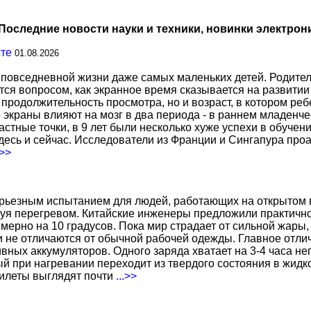
Последние новости науки и техники, новинки электрон
сте
01.08.2026
повседневной жизни даже самых маленьких детей. Родител
тся вопросом, как экранное время сказывается на развитии
о продолжительность просмотра, но и возраст, в котором р
о экраны влияют на мозг в два периода - в раннем младенче
тные точки, в 9 лет были несколько хуже успехи в обучении
есь и сейчас. Исследователи из Франции и Сингапура про
.>>
ерьезным испытанием для людей, работающих на открытом в
уя перегревом. Китайские инженеры предложили практичн
ерно на 10 градусов. Пока мир страдает от сильной жары,
не отличаются от обычной рабочей одежды. Главное отличи
вных аккумуляторов. Одного заряда хватает на 3-4 часа н
 при нагревании переходит из твердого состояния в жидко
жилеты выглядят почти
...>>