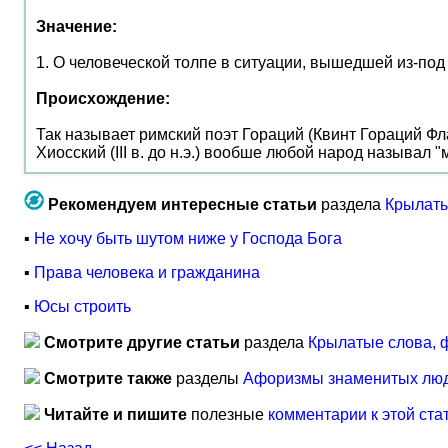
Значение:
1. О человеческой толпе в ситуации, вышедшей из-под
Происхождение:
Так называет римский поэт Гораций (Квинт Гораций Фла
Хиосский (III в. до н.э.) вообше любой народ называл 
Рекомендуем интересные статьи
раздела
Крылаты
▪
Не хочу быть шутом ниже у Господа Бога
▪
Права человека и гражданина
▪
Юсы строить
Смотрите другие статьи
раздела
Крылатые слова, 
Смотрите также
разделы
Афоризмы знаменитых лю
Читайте и пишите
полезные
комментарии к этой ста