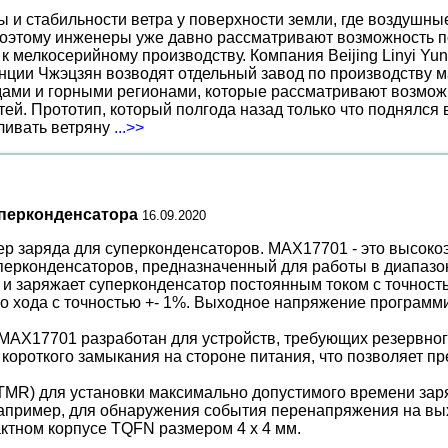
ы и стабильности ветра у поверхности земли, где воздушн
поэтому инженеры уже давно рассматривают возможность по
к мелкосерийному производству. Компания Beijing Linyi Yu
нции Чжэцзян возводят отдельный завод по производству м
ами и горными регионами, которые рассматривают возможн
ей. Прототип, который полгода назад только что поднялся
вливать ветряну
...>>
уперконденсатора
16.09.2020
лер заряда для суперконденсаторов. MAX17701 - это высо
ерконденсаторов, предназначенный для работы в диапазоне
и заряжает суперконденсатор постоянным током с точность
 хода с точностью +- 1%. Выходное напряжение программиру
MAX17701 разработан для устройств, требующих резервного
ороткого замыкания на стороне питания, что позволяет пр
MR) для установки максимально допустимого времени заряд
например, для обнаружения события перенапряжения на вы
ктном корпусе TQFN размером 4 x 4 мм.