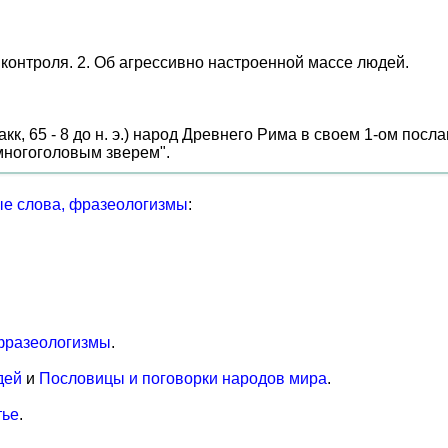
 контроля. 2. Об агрессивно настроенной массе людей.
кк, 65 - 8 до н. э.) народ Древнего Рима в своем 1-ом пос
"многоголовым зверем".
е слова, фразеологизмы
:
фразеологизмы
.
дей
и
Пословицы и поговорки народов мира
.
тье
.