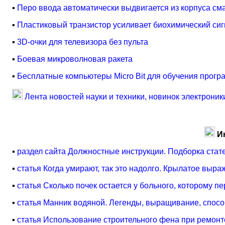
▪
Перо ввода автоматически выдвигается из корпуса с
▪
Пластиковый транзистор усиливает биохимический си
▪
3D-очки для телевизора без пульта
▪
Боевая микроволновая ракета
▪
Бесплатные компьютеры Micro Bit для обучения прог
Лента новостей науки и техники, новинок электроник
И
▪
раздел сайта Должностные инструкции. Подборка стат
▪
статья Когда умирают, так это надолго. Крылатое выр
▪
статья Сколько почек остается у больного, которому 
▪
статья Манник водяной. Легенды, выращивание, спос
▪
статья Использование строительного фена при ремонт