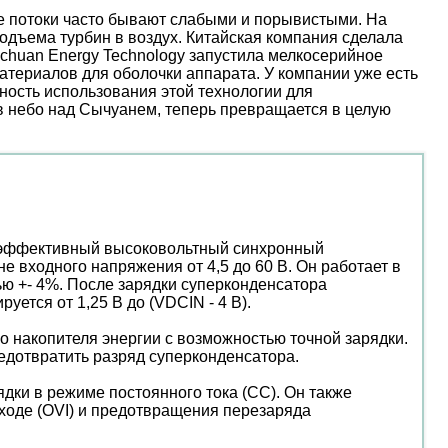
ые потоки часто бывают слабыми и порывистыми. На
дъема турбин в воздух. Китайская компания сделала
nchuan Energy Technology запустила мелкосерийное
атериалов для оболочки аппарата. У компании уже есть
ость использования этой технологии для
 в небо над Сычуанем, теперь превращается в целую
коэффективный высоковольтный синхронный
 входного напряжения от 4,5 до 60 В. Он работает в
ю +- 4%. После зарядки суперконденсатора
ется от 1,25 В до (VDCIN - 4 В).
 накопителя энергии с возможностью точной зарядки.
едотвратить разряд суперконденсатора.
ки в режиме постоянного тока (CC). Он также
ходе (OVI) и предотвращения перезаряда