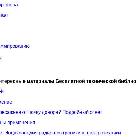
мартфона
гнал
раммированию
и
нтересные материалы Бесплатной технической библио
ей
ажение
пересаживают почку донора? Подробный ответ
обы применения
е. Энциклопедия радиоэлектроники и электротехники