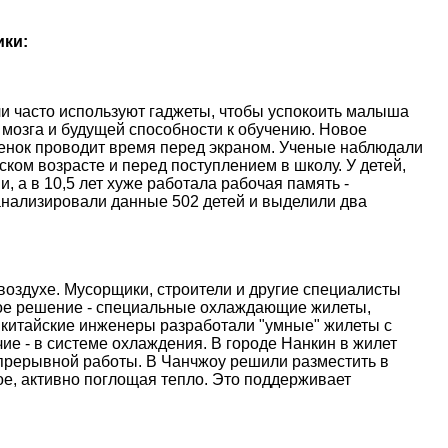
ики:
и часто используют гаджеты, чтобы успокоить малыша
 мозга и будущей способности к обучению. Новое
ебенок проводит время перед экраном. Ученые наблюдали
ском возрасте и перед поступлением в школу. У детей,
, а в 10,5 лет хуже работала рабочая память -
анализировали данные 502 детей и выделили два
оздухе. Мусорщики, строители и другие специалисты
ое решение - специальные охлаждающие жилеты,
 китайские инженеры разработали "умные" жилеты с
е - в системе охлаждения. В городе Нанкин в жилет
епрерывной работы. В Чанчжоу решили разместить в
е, активно поглощая тепло. Это поддерживает