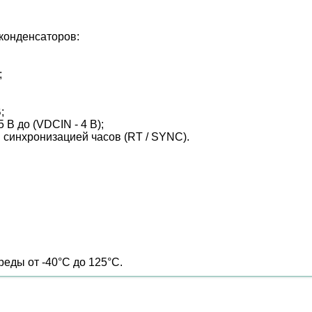
конденсаторов:
;
;
В до (VDCIN - 4 В);
й синхронизацией часов (RT / SYNC).
еды от -40°C до 125°C.