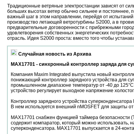
Традиционные ветряные электростанции зависят от сил
больших высотах ветер обычно сильнее и постояннее, 
важный шаг в этом направлении, перейдя от испытаний 
производство летающей ветротурбины S2000, а в прови
предварительные договоренности с прибрежными город
удовлетворения собственных энергетических потребност
отрасль. Идея S2000 проста: вместо того чтобы устана
Случайная новость из Архива
MAX17701 - синхронный контроллер заряда для с
Компания Maxim Integrated выпустила новый контрол
понижающий контроллер зарядного устройства для суп
промышленном диапазоне температур от -40 до 125°C 
устройство регулирует выходное напряжение холостого
Контроллер зарядного устройства суперконденсатора 
В нем используется внешний nMOSFET для защиты от к
MAX17701 снабжен функцией таймера безопасности (T
содержит компаратор, который можно использовать, 
суперконденсатора. MAX17701 выпускается в 24-конта