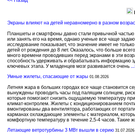
<< Назад
Экраны влияют на детей неравномерно в разном возра
Планшеты и смартфоны давно стали привычной частью 
или занять его на время, однако ученые все чаще задаю
исследование показывает, что значение имеет не тольк
детей от рождения до 8 лет. Оказалось, что больше всег
много времени проводивших перед экранами в эти возрас
способность удерживать и обрабатывать информацию зд
ключевых этапа. У младенцев мозг развивается очень
..
Умные жилеты, спасающие от жары
01.08.2026
Летняя жара в больших городах все чаще становится с
вынуждены проводить часы под палящим солнцем, риск
которые помогают снизить ощущаемую температуру прим
климат-контролем. Жилеты с кондиционированием почти 
вмонтированы два вентилятора, работающих от портати
карманах охлаждающие элементы с материалом, который
комфортную температуру в течение 2,5-4 часов. Такие 
Летающие ветротурбины 3 МВт вышли в серию
31.07.2026