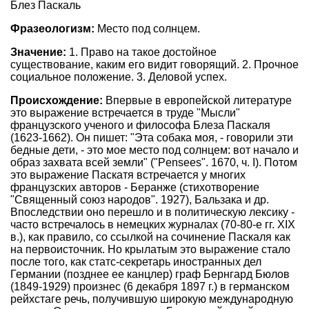
Блез Паскаль
Фразеологизм:
Место под солнцем.
Значение:
1. Право на такое достойное
существование, каким его видит говорящий. 2. Прочное
социальное положение. 3. Деловой успех.
Происхождение:
Впервые в европейской литературе
это выражение встречается в труде "Мысли"
французского ученого и философа Блеза Паскаля
(1623-1662). Он пишет: "Эта собака моя, - говорили эти
бедные дети, - это мое место под солнцем: вот начало и
образ захвата всей земли" ("Pensees". 1670, ч. I). Потом
это выражение Паскатя встречается у многих
французских авторов - Беранже (стихотворение
"Священный союз народов". 1927), Бальзака и др.
Впоследствии оно перешло и в политическую лексику -
часто встречалось в немецких журналах (70-80-е гг. XIX
в.), как правило, со ссылкой на сочинение Паскаля как
на первоисточник. Но крылатым это выражение стало
после того, как статс-секретарь иностранных дел
Германии (позднее ее канцлер) граф Бернгард Бюлов
(1849-1929) произнес (6 декабря 1897 г.) в германском
рейхстаге речь, получившую широкую международную