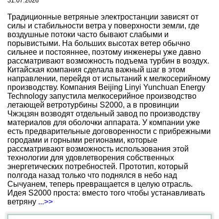
31.07.2026
Традиционные ветряные электростанции зависят от
силы и стабильности ветра у поверхности земли, где
воздушные потоки часто бывают слабыми и
порывистыми. На больших высотах ветер обычно
сильнее и постояннее, поэтому инженеры уже давно
рассматривают возможность подъема турбин в воздух.
Китайская компания сделала важный шаг в этом
направлении, перейдя от испытаний к мелкосерийному
производству. Компания Beijing Linyi Yunchuan Energy
Technology запустила мелкосерийное производство
летающей ветротурбины S2000, а в провинции
Чжэцзян возводят отдельный завод по производству
материалов для оболочки аппарата. У компании уже
есть предварительные договоренности с прибрежными
городами и горными регионами, которые
рассматривают возможность использования этой
технологии для удовлетворения собственных
энергетических потребностей. Прототип, который
полгода назад только что поднялся в небо над
Сычуанем, теперь превращается в целую отрасль.
Идея S2000 проста: вместо того чтобы устанавливать
ветряну
...>>