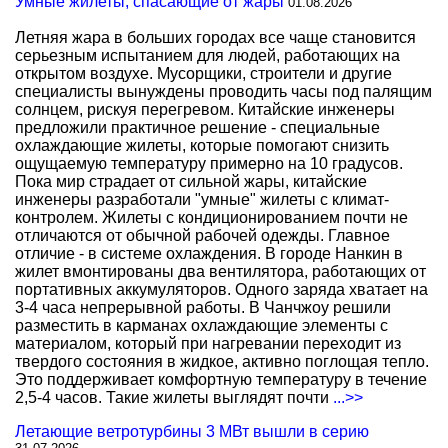
Умные жилеты, спасающие от жары
01.08.2026
Летняя жара в больших городах все чаще становится
серьезным испытанием для людей, работающих на
открытом воздухе. Мусорщики, строители и другие
специалисты вынуждены проводить часы под палящим
солнцем, рискуя перегревом. Китайские инженеры
предложили практичное решение - специальные
охлаждающие жилеты, которые помогают снизить
ощущаемую температуру примерно на 10 градусов.
Пока мир страдает от сильной жары, китайские
инженеры разработали "умные" жилеты с климат-
контролем. Жилеты с кондиционированием почти не
отличаются от обычной рабочей одежды. Главное
отличие - в системе охлаждения. В городе Нанкин в
жилет вмонтированы два вентилятора, работающих от
портативных аккумуляторов. Одного заряда хватает на
3-4 часа непрерывной работы. В Чанчжоу решили
разместить в карманах охлаждающие элементы с
материалом, который при нагревании переходит из
твердого состояния в жидкое, активно поглощая тепло.
Это поддерживает комфортную температуру в течение
2,5-4 часов. Такие жилеты выглядят почти
...>>
Летающие ветротурбины 3 МВт вышли в серию