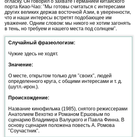
огласку. Он говорил о захвате Германией китайского
порта Киао-Чао: "Мы готовы считаться с интересами
других великих держав восточной Азии, в уверенности,
что и наши интересы встретят подобающее им
уважение. Одним словом: мы никого не хотим загонять
в тень, но требуем и нашего места под солнцем".
Случайный фразеологизм:
Чужие здесь не ходят.
Значение:
О месте, открытом только для "своих", людей
определенного круга, с общими интересами и т. д.
(шутл.-ирон.).
Происхождение:
Название кинофильма (1985), снятого режиссерами
Анатолием Вехотко и Романом Ершовым по
сценарию Владимира Валуцкого и Павла Финна. В
основу сценария положена повесть А. Ромова
"Соучастник".