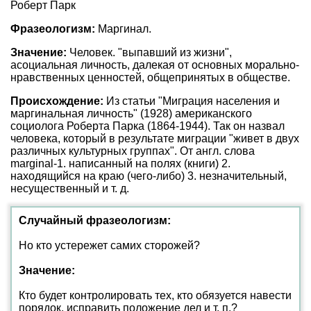
Роберт Парк
Фразеологизм:
Маргинал.
Значение:
Человек. "выпавший из жизни",
асоциальная личность, далекая от основных морально-
нравственных ценностей, общепринятых в обществе.
Происхождение:
Из статьи "Миграция населения и
маргинальная личность" (1928) американского
социолога Роберта Парка (1864-1944). Так он назвал
человека, который в результате миграции "живет в двух
различных культурных группах". От англ. слова
marginal-1. написанный на полях (книги) 2.
находящийся на краю (чего-либо) 3. незначительный,
несущественный и т. д.
Случайный фразеологизм:
Но кто устережет самих сторожей?
Значение:
Кто будет контролировать тех, кто обязуется навести
порядок, исправить положение дел и т. п.?