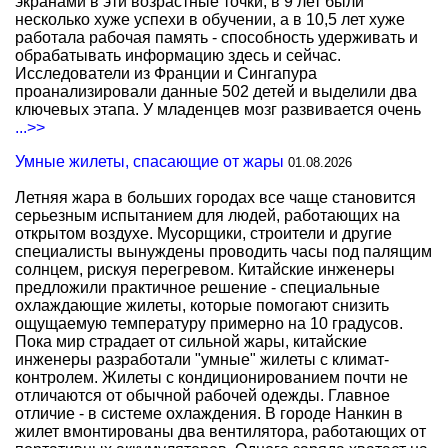
экранами в эти возрастные точки, в 9 лет были
несколько хуже успехи в обучении, а в 10,5 лет хуже
работала рабочая память - способность удерживать и
обрабатывать информацию здесь и сейчас.
Исследователи из Франции и Сингапура
проанализировали данные 502 детей и выделили два
ключевых этапа. У младенцев мозг развивается очень
...>>
Умные жилеты, спасающие от жары
01.08.2026
Летняя жара в больших городах все чаще становится
серьезным испытанием для людей, работающих на
открытом воздухе. Мусорщики, строители и другие
специалисты вынуждены проводить часы под палящим
солнцем, рискуя перегревом. Китайские инженеры
предложили практичное решение - специальные
охлаждающие жилеты, которые помогают снизить
ощущаемую температуру примерно на 10 градусов.
Пока мир страдает от сильной жары, китайские
инженеры разработали "умные" жилеты с климат-
контролем. Жилеты с кондиционированием почти не
отличаются от обычной рабочей одежды. Главное
отличие - в системе охлаждения. В городе Нанкин в
жилет вмонтированы два вентилятора, работающих от