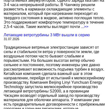
портативных аккумуляторов. Одного заряда хватает на
3-4 часа непрерывной работы. В Чанчжоу решили
разместить в карманах охлаждающие элементы с
материалом, который при нагревании переходит из
твердого состояния в жидкое, активно поглощая тепло.
Это поддерживает комфортную температуру в течение
2,5-4 часов. Такие жилеты выглядят почти
...>>
Летающие ветротурбины 3 МВт вышли в серию
31.07.2026
Традиционные ветряные электростанции зависят от
силы и стабильности ветра у поверхности земли, где
воздушные потоки часто бывают слабыми и
порывистыми. На больших высотах ветер обычно
сильнее и постояннее, поэтому инженеры уже давно
рассматривают возможность подъема турбин в воздух.
Китайская компания сделала важный шаг в этом
направлении, перейдя от испытаний к мелкосерийному
производству. Компания Beijing Linyi Yunchuan Energy
Technology запустила мелкосерийное производство
летающей ветротурбины S2000, а в провинции
Чжэцзян возводят отдельный завод по производству
материалов для оболочки аппарата. У компании уже
есть предварительные договоренности с прибрежными
городами и горными регионами, которые