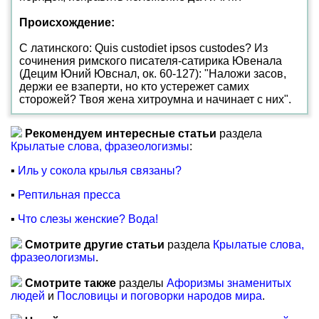
Происхождение:
С латинского: Quis custodiet ipsos custodes? Из
сочинения римского писателя-сатирика Ювенала
(Децим Юний Ювснал, ок. 60-127): "Наложи засов,
держи ее взаперти, но кто устережет самих
сторожей? Твоя жена хитроумна и начинает с них".
Рекомендуем интересные статьи
раздела
Крылатые слова, фразеологизмы
:
▪
Иль у сокола крылья связаны?
▪
Рептильная пресса
▪
Что слезы женские? Вода!
Смотрите другие статьи
раздела
Крылатые слова,
фразеологизмы
.
Смотрите также
разделы
Афоризмы знаменитых
людей
и
Пословицы и поговорки народов мира
.