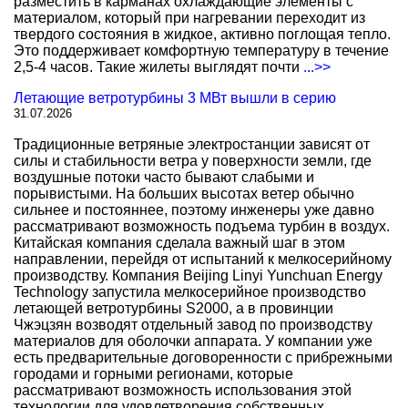
разместить в карманах охлаждающие элементы с
материалом, который при нагревании переходит из
твердого состояния в жидкое, активно поглощая тепло.
Это поддерживает комфортную температуру в течение
2,5-4 часов. Такие жилеты выглядят почти
...>>
Летающие ветротурбины 3 МВт вышли в серию
31.07.2026
Традиционные ветряные электростанции зависят от
силы и стабильности ветра у поверхности земли, где
воздушные потоки часто бывают слабыми и
порывистыми. На больших высотах ветер обычно
сильнее и постояннее, поэтому инженеры уже давно
рассматривают возможность подъема турбин в воздух.
Китайская компания сделала важный шаг в этом
направлении, перейдя от испытаний к мелкосерийному
производству. Компания Beijing Linyi Yunchuan Energy
Technology запустила мелкосерийное производство
летающей ветротурбины S2000, а в провинции
Чжэцзян возводят отдельный завод по производству
материалов для оболочки аппарата. У компании уже
есть предварительные договоренности с прибрежными
городами и горными регионами, которые
рассматривают возможность использования этой
технологии для удовлетворения собственных