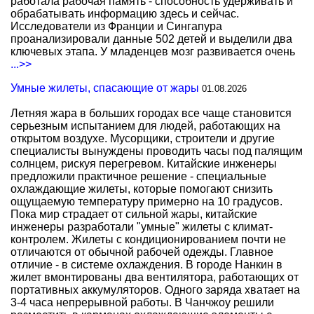
работала рабочая память - способность удерживать и
обрабатывать информацию здесь и сейчас.
Исследователи из Франции и Сингапура
проанализировали данные 502 детей и выделили два
ключевых этапа. У младенцев мозг развивается очень
...>>
Умные жилеты, спасающие от жары
01.08.2026
Летняя жара в больших городах все чаще становится
серьезным испытанием для людей, работающих на
открытом воздухе. Мусорщики, строители и другие
специалисты вынуждены проводить часы под палящим
солнцем, рискуя перегревом. Китайские инженеры
предложили практичное решение - специальные
охлаждающие жилеты, которые помогают снизить
ощущаемую температуру примерно на 10 градусов.
Пока мир страдает от сильной жары, китайские
инженеры разработали "умные" жилеты с климат-
контролем. Жилеты с кондиционированием почти не
отличаются от обычной рабочей одежды. Главное
отличие - в системе охлаждения. В городе Нанкин в
жилет вмонтированы два вентилятора, работающих от
портативных аккумуляторов. Одного заряда хватает на
3-4 часа непрерывной работы. В Чанчжоу решили