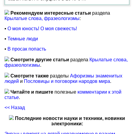
Рекомендуем интересные статьи
раздела
Крылатые слова, фразеологизмы
:
▪
О моя юность! О моя свежесть!
▪
Темные люди
▪
В просак попасть
Смотрите другие статьи
раздела
Крылатые слова,
фразеологизмы
.
Смотрите также
разделы
Афоризмы знаменитых
людей
и
Пословицы и поговорки народов мира
.
Читайте и пишите
полезные
комментарии к этой
статье
.
<< Назад
Последние новости науки и техники, новинки
электроники:
Экраны влияют на детей неравномерно в разном