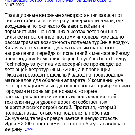
31.07.2026
Традиционные ветряные электростанции зависят от
силы и стабильности ветра у поверхности земли, где
воздушные потоки часто бывают слабыми и
порывистыми. На больших высотах ветер обычно
сильнее и постояннее, поэтому инженеры уже давно
рассматривают возможность подъема турбин в воздух.
Китайская компания сделала важный шаг в этом
направлении, перейдя от испытаний к мелкосерийному
производству. Компания Beijing Linyi Yunchuan Energy
Technology запустила мелкосерийное производство
летающей ветротурбины S2000, а в провинции
Чжэцзян возводят отдельный завод по производству
материалов для оболочки аппарата. У компании уже
есть предварительные договоренности с прибрежными
городами и горными регионами, которые
рассматривают возможность использования этой
технологии для удовлетворения собственных
энергетических потребностей. Прототип, который
полгода назад только что поднялся в небо над
Сычуанем, теперь превращается в целую отрасль.
Идея S2000 проста: вместо того чтобы устанавливать
ветряну
...>>