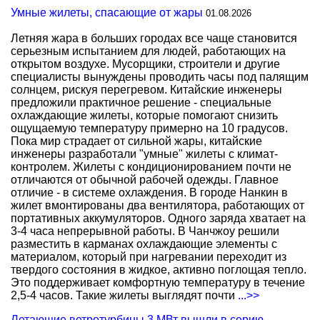
Умные жилеты, спасающие от жары
01.08.2026
Летняя жара в больших городах все чаще становится
серьезным испытанием для людей, работающих на
открытом воздухе. Мусорщики, строители и другие
специалисты вынуждены проводить часы под палящим
солнцем, рискуя перегревом. Китайские инженеры
предложили практичное решение - специальные
охлаждающие жилеты, которые помогают снизить
ощущаемую температуру примерно на 10 градусов.
Пока мир страдает от сильной жары, китайские
инженеры разработали "умные" жилеты с климат-
контролем. Жилеты с кондиционированием почти не
отличаются от обычной рабочей одежды. Главное
отличие - в системе охлаждения. В городе Нанкин в
жилет вмонтированы два вентилятора, работающих от
портативных аккумуляторов. Одного заряда хватает на
3-4 часа непрерывной работы. В Чанчжоу решили
разместить в карманах охлаждающие элементы с
материалом, который при нагревании переходит из
твердого состояния в жидкое, активно поглощая тепло.
Это поддерживает комфортную температуру в течение
2,5-4 часов. Такие жилеты выглядят почти
...>>
Летающие ветротурбины 3 МВт вышли в серию