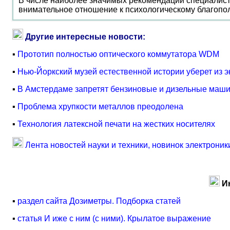
В числе наиболее значимых рекомендаций специалист
внимательное отношение к психологическому благопол
Другие интересные новости:
▪
Прототип полностью оптического коммутатора WDM
▪
Нью-Йоркский музей естественной истории уберет из э
▪
В Амстердаме запретят бензиновые и дизельные маш
▪
Проблема хрупкости металлов преодолена
▪
Технология латексной печати на жестких носителях
Лента новостей науки и техники, новинок электроник
И
▪
раздел сайта Дозиметры. Подборка статей
▪
статья И иже с ним (с ними). Крылатое выражение