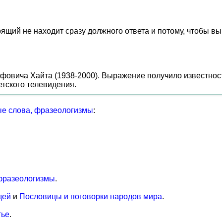
ящий не находит сразу должного ответа и потому, чтобы вы
.
сифовича Хайта (1938-2000). Выражение получило известно
ского телевидения.
е слова, фразеологизмы
:
фразеологизмы
.
дей
и
Пословицы и поговорки народов мира
.
тье
.