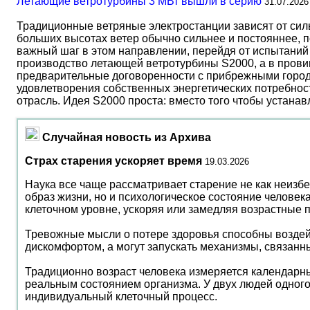
Летающие ветротурбины 3 МВт вышли в серию
31.07.2026
Традиционные ветряные электростанции зависят от сил
больших высотах ветер обычно сильнее и постояннее, 
важный шаг в этом направлении, перейдя от испытаний 
производство летающей ветротурбины S2000, а в прови
предварительные договоренности с прибрежными город
удовлетворения собственных энергетических потребност
отрасль. Идея S2000 проста: вместо того чтобы устана
Случайная новость из Архива
Страх старения ускоряет время
19.03.2026
Наука все чаще рассматривает старение не как неизбе
образ жизни, но и психологическое состояние человека
клеточном уровне, ускоряя или замедляя возрастные 
Тревожные мысли о потере здоровья способны воздейс
дискомфортом, а могут запускать механизмы, связанны
Традиционно возраст человека измеряется календарны
реальным состоянием организма. У двух людей одного
индивидуальный клеточный процесс.