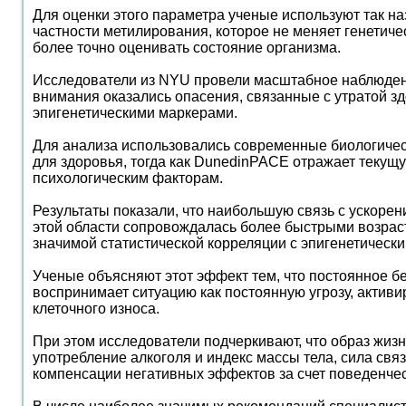
Для оценки этого параметра ученые используют так на
частности метилирования, которое не меняет генетиче
более точно оценивать состояние организма.
Исследователи из NYU провели масштабное наблюдение
внимания оказались опасения, связанные с утратой з
эпигенетическими маркерами.
Для анализа использовались современные биологическ
для здоровья, тогда как DunedinPACE отражает текущу
психологическим факторам.
Результаты показали, что наибольшую связь с ускоре
этой области сопровождалась более быстрыми возраст
значимой статистической корреляции с эпигенетическ
Ученые объясняют этот эффект тем, что постоянное бе
воспринимает ситуацию как постоянную угрозу, акти
клеточного износа.
При этом исследователи подчеркивают, что образ жизн
употребление алкоголя и индекс массы тела, сила свя
компенсации негативных эффектов за счет поведенчес