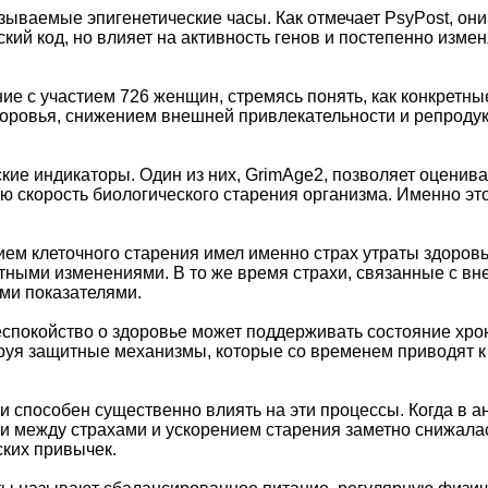
зываемые эпигенетические часы. Как отмечает PsyPost, он
ский код, но влияет на активность генов и постепенно изме
 с участием 726 женщин, стремясь понять, как конкретные
доровья, снижением внешней привлекательности и репродук
ие индикаторы. Один из них, GrimAge2, позволяет оценив
ю скорость биологического старения организма. Именно эт
нием клеточного старения имел именно страх утраты здоров
ными изменениями. В то же время страхи, связанные с вн
ими показателями.
спокойство о здоровье может поддерживать состояние хрон
вируя защитные механизмы, которые со временем приводят
и способен существенно влиять на эти процессы. Когда в а
зи между страхами и ускорением старения заметно снижала
ких привычек.