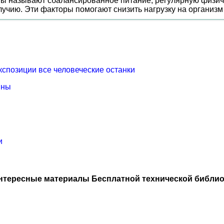
ы называют сбалансированное питание, регулярную физиче
учию. Эти факторы помогают снизить нагрузку на организм
кспозиции все человеческие останки
ины
и
нтересные материалы Бесплатной технической библио