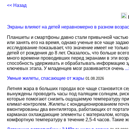
<< Назад
Экраны влияют на детей неравномерно в разном возра
Планшеты и смартфоны давно стали привычной частью 
или занять его на время, однако ученые все чаще задаю
исследование показывает, что значение имеет не тольк
детей от рождения до 8 лет. Оказалось, что больше всег
много времени проводивших перед экранами в эти возрас
способность удерживать и обрабатывать информацию зд
ключевых этапа. У младенцев мозг развивается очень
..
Умные жилеты, спасающие от жары
01.08.2026
Летняя жара в больших городах все чаще становится с
вынуждены проводить часы под палящим солнцем, риск
которые помогают снизить ощущаемую температуру прим
климат-контролем. Жилеты с кондиционированием почти 
вмонтированы два вентилятора, работающих от портати
карманах охлаждающие элементы с материалом, который
комфортную температуру в течение 2,5-4 часов. Такие 