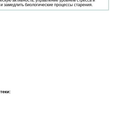
скую активность, управление уровнем стресса и
 и замедлить биологические процессы старения.
теки: