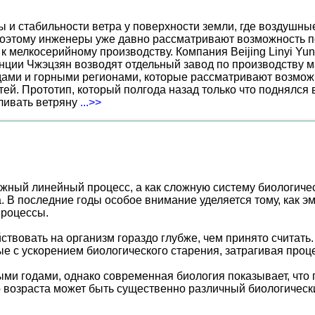
ы и стабильности ветра у поверхности земли, где воздушн
поэтому инженеры уже давно рассматривают возможность по
к мелкосерийному производству. Компания Beijing Linyi Yu
нции Чжэцзян возводят отдельный завод по производству м
ами и горными регионами, которые рассматривают возможн
ей. Прототип, который полгода назад только что поднялся
вливать ветряну
...>>
жный линейный процесс, а как сложную систему биологичес
. В последние годы особое внимание уделяется тому, как э
процессы.
твовать на организм гораздо глубже, чем принято считат
е с ускорением биологического старения, затрагивая проце
ми годами, однако современная биология показывает, что п
 возраста может быть существенно различный биологически