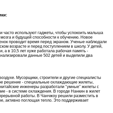
ики:
и часто используют гаджеты, чтобы успокоить малыша
 мозга и будущей способности к обучению. Новое
ебенок проводит время перед экраном. Ученые наблюдали
ском возрасте и перед поступлением в школу. У детей,
, а в 10,5 лет хуже работала рабочая память -
анализировали данные 502 детей и выделили два
оздухе. Мусорщики, строители и другие специалисты
ое решение - специальные охлаждающие жилеты,
 китайские инженеры разработали "умные" жилеты с
е - в системе охлаждения. В городе Нанкин в жилет
епрерывной работы. В Чанчжоу решили разместить в
е, активно поглощая тепло. Это поддерживает