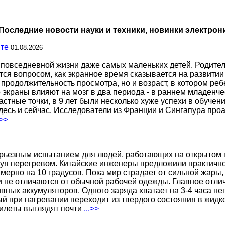
Последние новости науки и техники, новинки электрон
сте
01.08.2026
повседневной жизни даже самых маленьких детей. Родител
тся вопросом, как экранное время сказывается на развитии
о продолжительность просмотра, но и возраст, в котором р
о экраны влияют на мозг в два периода - в раннем младенче
тные точки, в 9 лет были несколько хуже успехи в обучении
есь и сейчас. Исследователи из Франции и Сингапура про
.>>
ерьезным испытанием для людей, работающих на открытом в
уя перегревом. Китайские инженеры предложили практичн
ерно на 10 градусов. Пока мир страдает от сильной жары,
не отличаются от обычной рабочей одежды. Главное отличи
вных аккумуляторов. Одного заряда хватает на 3-4 часа н
 при нагревании переходит из твердого состояния в жидко
жилеты выглядят почти
...>>