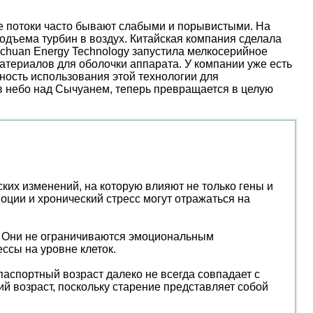
ые потоки часто бывают слабыми и порывистыми. На
дъема турбин в воздух. Китайская компания сделала
nchuan Energy Technology запустила мелкосерийное
атериалов для оболочки аппарата. У компании уже есть
ость использования этой технологии для
 в небо над Сычуанем, теперь превращается в целую
ких изменений, на которую влияют не только гены и
моции и хронический стресс могут отражаться на
ь. Они не ограничиваются эмоциональным
ссы на уровне клеток.
аспортный возраст далеко не всегда совпадает с
й возраст, поскольку старение представляет собой