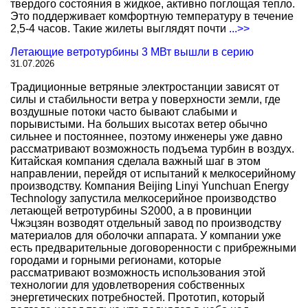
твердого состояния в жидкое, активно поглощая тепло.
Это поддерживает комфортную температуру в течение
2,5-4 часов. Такие жилеты выглядят почти
...>>
Летающие ветротурбины 3 МВт вышли в серию
31.07.2026
Традиционные ветряные электростанции зависят от
силы и стабильности ветра у поверхности земли, где
воздушные потоки часто бывают слабыми и
порывистыми. На больших высотах ветер обычно
сильнее и постояннее, поэтому инженеры уже давно
рассматривают возможность подъема турбин в воздух.
Китайская компания сделала важный шаг в этом
направлении, перейдя от испытаний к мелкосерийному
производству. Компания Beijing Linyi Yunchuan Energy
Technology запустила мелкосерийное производство
летающей ветротурбины S2000, а в провинции
Чжэцзян возводят отдельный завод по производству
материалов для оболочки аппарата. У компании уже
есть предварительные договоренности с прибрежными
городами и горными регионами, которые
рассматривают возможность использования этой
технологии для удовлетворения собственных
энергетических потребностей. Прототип, который