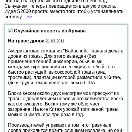
полгода назад только что поднялся в небо над
Сычуанем, теперь превращается в целую отрасль.
Идея S2000 проста: вместо того чтобы устанавливать
ветряну
...>>
Случайная новость из Архива
На траве дрова
21.03.2011
Американская компания "Вайаспейс" начала делать
дрова из травы. Для этого выведен (без
применения генной инженерии, обычными
методами скрещивания и селекции) особый сорт
быстро растущей, высокорослой травы (вид
тростника), плантации которой разместили в Китае,
где и труд и земля дешевле, чем в США.
Блоки весом около двух килограммов прессуют из
травы с добавлением небольшого количества воска
как связующего. Воск к тому же облегчает
загорание. На юге Китая урожай топливной травы
можно снимать два-три раза в год.
Производителей упрекают в том, что травяные
дрова приходится возить слишком издалека, но они