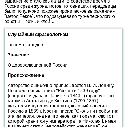
выражение стало крылатым. В советское время в
России среди журналистов, готовивших передовицы,
было популярно похожее ироническое выражение -
"метод Рекле", что подразумевало ту же технологию
работы - "режь и клей"..
Случайный фразеологизм:
Тюрьма народов.
Значение:
О дореволюционной России.
Происхождение:
Авторство ошибочно приписывается В. И. Ленину.
Первоисточник - книга "Россия в 1839 году"
(впервые издана в Париже в 1843 г.) французского
маркиза Астольфа де Кюстина (1790-1857),
писателя и путешественника, который посетил
Россию в 1839 г. Кюстин писал: "Сколь ни необъятна
эта империя, она не что иное, как тюрьма, ключ от
которой хранится у императора", а Николая I, имея
в виду его статус "европейского жандарма", он