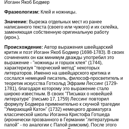
Иоганн Якоб Бодмер
Фразеологизм:
Клей и ножницы.
Значение:
Вырезка отдельных мест из ранее
написанного текста (своего или чужого) и их склейка,
заменяющая собственную оригинальную работу
(ирон.).
Происхождение:
Автор выражения швейцарский
критик и поэт Иоганн Якоб Бодмер (1698-1783). В своих
сочинениях он как минимум дважды употребил это
выражение - "ножницы и горшок клея" (1744),
характеризуя "творческий метод" некоторых
литераторов. Именно на швейцарского критика и
сослался немецкий писатель, философ-просветитель и
теоретик искусства Готхольд Эфраим Лессинг (1729-
1781), благодаря которому это выражение стало
широко известным. В своих "Письмах о новейшей
литературе" (письмо 17, 1759) Лессинг повторил
формулу Бодмера применительно к скучной трагедии
"Умирающий Катон" (1732) немецкого драматурга
классической школы Иоганна Кристофа Готшеда
(иронически прозванного в Германии "литературным
папой" - по аналогии с Папой римским). После этого