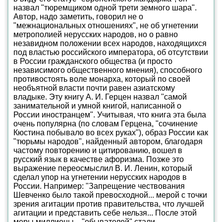
назвал "тюремщиком одной трети земного шара".
Автор, надо заметить, говорил не о
"межнациональных отношениях", не об угнетении
метрополией нерусских народов, но о равно
незавидном положении всех народов, находящихся
под властью российского императора, об отсутствии
в России гражданского общества (и просто
независимого общественного мнения), способного
противостоять воле монарха, который по своей
необъятной власти почти равен азиатскому
владыке. Эту книгу А. И. Герцен назвал "самой
занимательной и умной книгой, написанной о
России иностранцем". Учитывая, что книга эта была
очень популярна (по словам Герцена, "сочинение
Кюстина побывало во всех руках"), образ России как
"тюрьмы народов", найденный автором, благодаря
частому повторению и цитированию, вошел в
русский язык в качестве афоризма. Позже это
выражение переосмыслил В. И. Ленин, который
сделал упор на угнетении нерусских народов в
России. Например: "Запрещение чествования
Шевченко было такой превосходной... мерой с точки
зрения агитации против правительства, что лучшей
агитации и представить себе нельзя... После этой
меры миллионы... "обывателей" стали