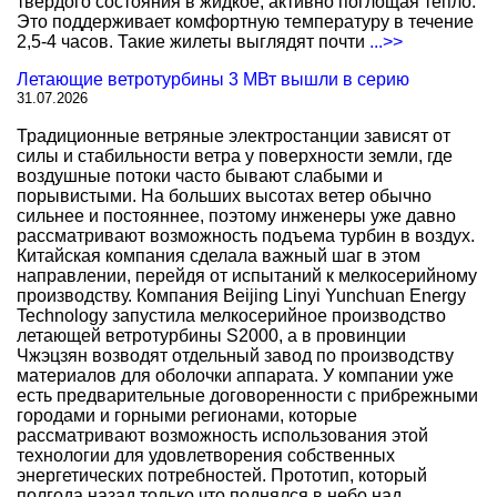
твердого состояния в жидкое, активно поглощая тепло.
Это поддерживает комфортную температуру в течение
2,5-4 часов. Такие жилеты выглядят почти
...>>
Летающие ветротурбины 3 МВт вышли в серию
31.07.2026
Традиционные ветряные электростанции зависят от
силы и стабильности ветра у поверхности земли, где
воздушные потоки часто бывают слабыми и
порывистыми. На больших высотах ветер обычно
сильнее и постояннее, поэтому инженеры уже давно
рассматривают возможность подъема турбин в воздух.
Китайская компания сделала важный шаг в этом
направлении, перейдя от испытаний к мелкосерийному
производству. Компания Beijing Linyi Yunchuan Energy
Technology запустила мелкосерийное производство
летающей ветротурбины S2000, а в провинции
Чжэцзян возводят отдельный завод по производству
материалов для оболочки аппарата. У компании уже
есть предварительные договоренности с прибрежными
городами и горными регионами, которые
рассматривают возможность использования этой
технологии для удовлетворения собственных
энергетических потребностей. Прототип, который
полгода назад только что поднялся в небо над