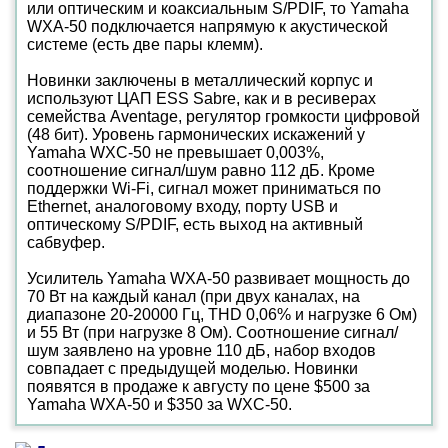
или оптическим и коаксиальным S/PDIF, то Yamaha
WXA-50 подключается напрямую к акустической
системе (есть две пары клемм).
Новинки заключены в металлический корпус и
используют ЦАП ESS Sabre, как и в ресиверах
семейства Aventage, регулятор громкости цифровой
(48 бит). Уровень гармонических искажений у
Yamaha WXC-50 не превышает 0,003%,
соотношение сигнал/шум равно 112 дБ. Кроме
поддержки Wi-Fi, сигнал может приниматься по
Ethernet, аналоговому входу, порту USB и
оптическому S/PDIF, есть выход на активный
сабвуфер.
Усилитель Yamaha WXA-50 развивает мощность до
70 Вт на каждый канал (при двух каналах, на
диапазоне 20-20000 Гц, THD 0,06% и нагрузке 6 Ом)
и 55 Вт (при нагрузке 8 Ом). Соотношение сигнал/
шум заявлено на уровне 110 дБ, набор входов
совпадает с предыдущей моделью. Новинки
появятся в продаже к августу по цене $500 за
Yamaha WXA-50 и $350 за WXC-50.