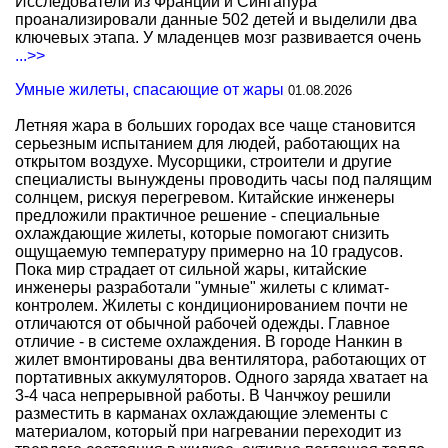
Исследователи из Франции и Сингапура
проанализировали данные 502 детей и выделили два
ключевых этапа. У младенцев мозг развивается очень
...>>
Умные жилеты, спасающие от жары
01.08.2026
Летняя жара в больших городах все чаще становится
серьезным испытанием для людей, работающих на
открытом воздухе. Мусорщики, строители и другие
специалисты вынуждены проводить часы под палящим
солнцем, рискуя перегревом. Китайские инженеры
предложили практичное решение - специальные
охлаждающие жилеты, которые помогают снизить
ощущаемую температуру примерно на 10 градусов.
Пока мир страдает от сильной жары, китайские
инженеры разработали "умные" жилеты с климат-
контролем. Жилеты с кондиционированием почти не
отличаются от обычной рабочей одежды. Главное
отличие - в системе охлаждения. В городе Нанкин в
жилет вмонтированы два вентилятора, работающих от
портативных аккумуляторов. Одного заряда хватает на
3-4 часа непрерывной работы. В Чанчжоу решили
разместить в карманах охлаждающие элементы с
материалом, который при нагревании переходит из