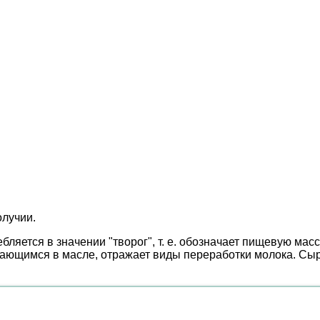
олучии.
ляется в значении "творог", т. е. обозначает пищевую масс
ающимся в масле, отражает виды переработки молока. Сыр