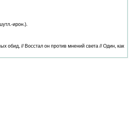
утл.-ирон.).
 обид, // Восстал он против мнений света // Один, как