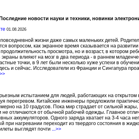
Последние новости науки и техники, новинки электрон
сте
01.08.2026
повседневной жизни даже самых маленьких детей. Родител
тся вопросом, как экранное время сказывается на развитии
о продолжительность просмотра, но и возраст, в котором р
о экраны влияют на мозг в два периода - в раннем младенче
тные точки, в 9 лет были несколько хуже успехи в обучении
есь и сейчас. Исследователи из Франции и Сингапура про
.>>
ерьезным испытанием для людей, работающих на открытом в
уя перегревом. Китайские инженеры предложили практичн
ерно на 10 градусов. Пока мир страдает от сильной жары,
не отличаются от обычной рабочей одежды. Главное отличи
вных аккумуляторов. Одного заряда хватает на 3-4 часа н
 при нагревании переходит из твердого состояния в жидко
жилеты выглядят почти
...>>