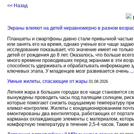
<< Назад
Экраны влияют на детей неравномерно в разном возра
Планшеты и смартфоны давно стали привычной частью 
или занять его на время, однако ученые все чаще задаю
исследование показывает, что значение имеет не тольк
детей от рождения до 8 лет. Оказалось, что больше всег
много времени проводивших перед экранами в эти возрас
способность удерживать и обрабатывать информацию зд
ключевых этапа. У младенцев мозг развивается очень
..
Умные жилеты, спасающие от жары
01.08.2026
Летняя жара в больших городах все чаще становится с
вынуждены проводить часы под палящим солнцем, риск
которые помогают снизить ощущаемую температуру прим
климат-контролем. Жилеты с кондиционированием почти 
вмонтированы два вентилятора, работающих от портати
карманах охлаждающие элементы с материалом, который
комфортную температуру в течение 2,5-4 часов. Такие 