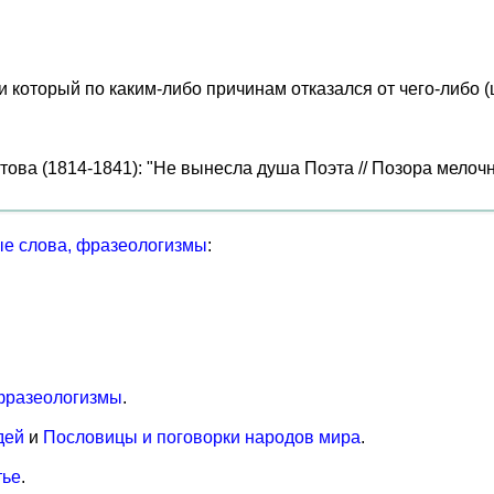
и который по каким-либо причинам отказался от чего-либо (ш
ова (1814-1841): "Не вынесла душа Поэта // Позора мелочных
е слова, фразеологизмы
:
фразеологизмы
.
дей
и
Пословицы и поговорки народов мира
.
тье
.