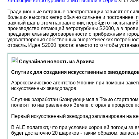
Летающие ветротурбины 3 МВт вышли в серию
31.07.2026
Традиционные ветряные электростанции зависят от сил
больших высотах ветер обычно сильнее и постояннее, 
важный шаг в этом направлении, перейдя от испытаний 
производство летающей ветротурбины S2000, а в прови
предварительные договоренности с прибрежными город
удовлетворения собственных энергетических потребност
отрасль. Идея S2000 проста: вместо того чтобы устана
Случайная новость из Архива
Спутник для создания искусственных звездопадо
Аэрокосмическое агентство Японии при помощи ракеты
искусственных звездопадов.
Спутник разработан базирующимся в Токио стартапом A
полетят по направлению к Земле, сгорая в процессе по
Первый искусственный звездопад запланирован на вес
В ALE полагают, что при условии хорошей погоды за я
будет достаточно 20 шариков - таким образом, запаса н