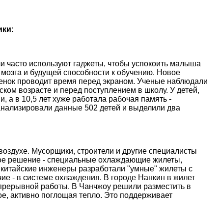
ики:
и часто используют гаджеты, чтобы успокоить малыша
 мозга и будущей способности к обучению. Новое
ебенок проводит время перед экраном. Ученые наблюдали
ском возрасте и перед поступлением в школу. У детей,
, а в 10,5 лет хуже работала рабочая память -
анализировали данные 502 детей и выделили два
оздухе. Мусорщики, строители и другие специалисты
ое решение - специальные охлаждающие жилеты,
 китайские инженеры разработали "умные" жилеты с
е - в системе охлаждения. В городе Нанкин в жилет
епрерывной работы. В Чанчжоу решили разместить в
е, активно поглощая тепло. Это поддерживает