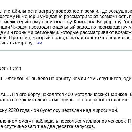
ы и стабильности ветра у поверхности земли, где воздушн
поэтому инженеры уже давно рассматривают возможность по
к мелкосерийному производству. Компания Beijing Linyi Yu
нции Чжэцзян возводят отдельный завод по производству м
ами и горными регионами, которые рассматривают возможн
ей. Прототип, который полгода назад только что поднялся
вливать ветряну
...>>
в
20.01.2019
 "Эпсилон-4" вывело на орбиту Земли семь спутников, один
LE. На его борту находятся 400 металлических шариков. В
лета в верхних слоях атмосферы - с поверхности планеты э
ну 2020 года - он будет осуществлен над Хиросимой.
влением смогут наблюдать несколько миллионов человек. П
а спутнике хватит на два десятка запусков.