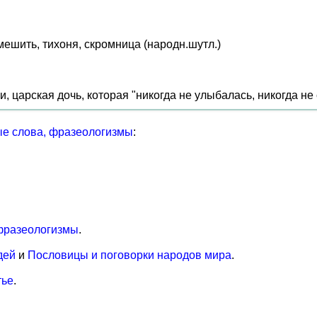
ешить, тихоня, скромница (народн.шутл.)
, царская дочь, которая "никогда не улыбалась, никогда не
е слова, фразеологизмы
:
фразеологизмы
.
дей
и
Пословицы и поговорки народов мира
.
тье
.