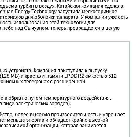
ые потоки часто бывают слабыми и порывистыми. На
дъема турбин в воздух. Китайская компания сделала
nchuan Energy Technology запустила мелкосерийное
атериалов для оболочки аппарата. У компании уже есть
ость использования этой технологии для
 в небо над Сычуанем, теперь превращается в целую
ных устройств. Компания приступила к выпуску
(128 МБ) и кристалл памяти LPDDR2 емкостью 512
 мобильных телефонах с расширенной
е и обратно путем температурного воздействия,
 виде электрических зарядов).
ойства, более высокую производительность и упрощает
яет меньше энергии и обладает крайне высокой
независимой организации, которая занимается