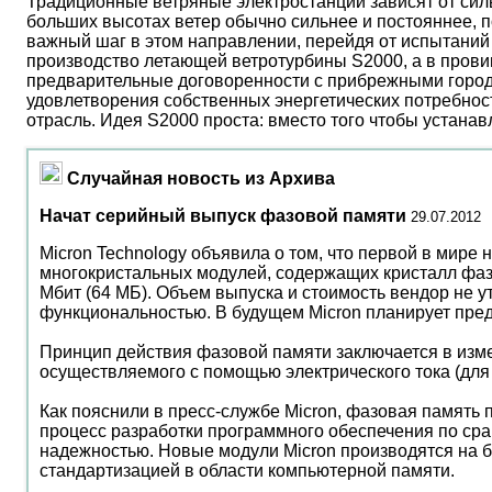
Традиционные ветряные электростанции зависят от сил
больших высотах ветер обычно сильнее и постояннее, 
важный шаг в этом направлении, перейдя от испытаний 
производство летающей ветротурбины S2000, а в прови
предварительные договоренности с прибрежными город
удовлетворения собственных энергетических потребност
отрасль. Идея S2000 проста: вместо того чтобы устана
Случайная новость из Архива
Начат серийный выпуск фазовой памяти
29.07.2012
Micron Technology объявила о том, что первой в мире
многокристальных модулей, содержащих кристалл фаз
Мбит (64 МБ). Объем выпуска и стоимость вендор не
функциональностью. В будущем Micron планирует пре
Принцип действия фазовой памяти заключается в изме
осуществляемого с помощью электрического тока (для
Как пояснили в пресс-службе Micron, фазовая память 
процесс разработки программного обеспечения по сра
надежностью. Новые модули Micron производятся на б
стандартизацией в области компьютерной памяти.