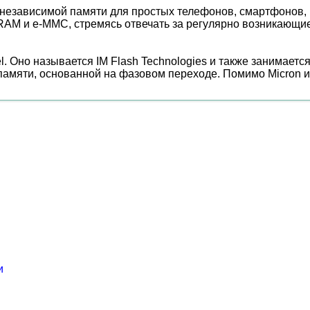
онезависимой памяти для простых телефонов, смартфонов, 
AM и e-MMC, стремясь отвечать за регулярно возникающие
el. Оно называется IM Flash Technologies и также занимаетс
 памяти, основанной на фазовом переходе. Помимо Micron и
и