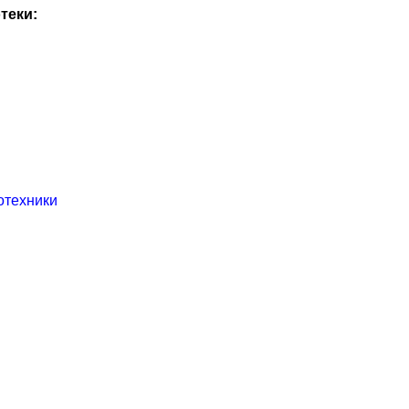
теки:
отехники