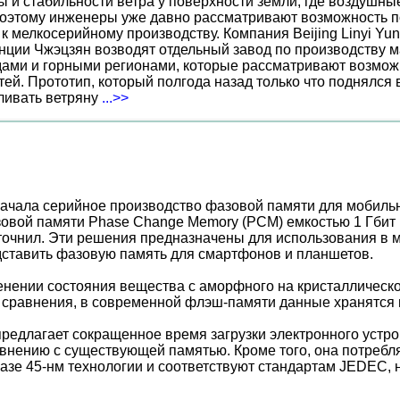
ы и стабильности ветра у поверхности земли, где воздушн
поэтому инженеры уже давно рассматривают возможность по
к мелкосерийному производству. Компания Beijing Linyi Yu
нции Чжэцзян возводят отдельный завод по производству м
ами и горными регионами, которые рассматривают возможн
ей. Прототип, который полгода назад только что поднялся
вливать ветряну
...>>
 начала серийное производство фазовой памяти для мобиль
овой памяти Phase Change Memory (PCM) емкостью 1 Гбит 
 уточнил. Эти решения предназначены для использования в
дставить фазовую память для смартфонов и планшетов.
нении состояния вещества с аморфного на кристаллическо
 сравнения, в современной флэш-памяти данные хранятся в
предлагает сокращенное время загрузки электронного устр
внению с существующей памятью. Кроме того, она потребл
азе 45-нм технологии и соответствуют стандартам JEDEC, 