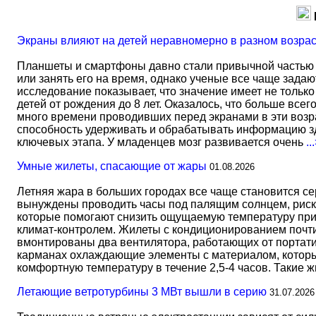
Экраны влияют на детей неравномерно в разном возра
Планшеты и смартфоны давно стали привычной частью 
или занять его на время, однако ученые все чаще задаю
исследование показывает, что значение имеет не тольк
детей от рождения до 8 лет. Оказалось, что больше всег
много времени проводивших перед экранами в эти возрас
способность удерживать и обрабатывать информацию зд
ключевых этапа. У младенцев мозг развивается очень
..
Умные жилеты, спасающие от жары
01.08.2026
Летняя жара в больших городах все чаще становится с
вынуждены проводить часы под палящим солнцем, риск
которые помогают снизить ощущаемую температуру прим
климат-контролем. Жилеты с кондиционированием почти 
вмонтированы два вентилятора, работающих от портати
карманах охлаждающие элементы с материалом, который
комфортную температуру в течение 2,5-4 часов. Такие 
Летающие ветротурбины 3 МВт вышли в серию
31.07.2026