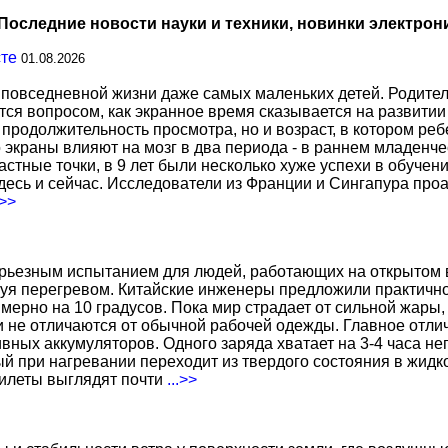
Последние новости науки и техники, новинки электрон
сте
01.08.2026
повседневной жизни даже самых маленьких детей. Родител
тся вопросом, как экранное время сказывается на развитии
о продолжительность просмотра, но и возраст, в котором р
о экраны влияют на мозг в два периода - в раннем младенче
тные точки, в 9 лет были несколько хуже успехи в обучении
есь и сейчас. Исследователи из Франции и Сингапура про
.>>
ерьезным испытанием для людей, работающих на открытом в
уя перегревом. Китайские инженеры предложили практичн
ерно на 10 градусов. Пока мир страдает от сильной жары,
не отличаются от обычной рабочей одежды. Главное отличи
вных аккумуляторов. Одного заряда хватает на 3-4 часа н
 при нагревании переходит из твердого состояния в жидко
жилеты выглядят почти
...>>