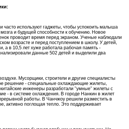
ики:
и часто используют гаджеты, чтобы успокоить малыша
 мозга и будущей способности к обучению. Новое
ебенок проводит время перед экраном. Ученые наблюдали
ском возрасте и перед поступлением в школу. У детей,
, а в 10,5 лет хуже работала рабочая память -
анализировали данные 502 детей и выделили два
оздухе. Мусорщики, строители и другие специалисты
ое решение - специальные охлаждающие жилеты,
 китайские инженеры разработали "умные" жилеты с
е - в системе охлаждения. В городе Нанкин в жилет
епрерывной работы. В Чанчжоу решили разместить в
е, активно поглощая тепло. Это поддерживает