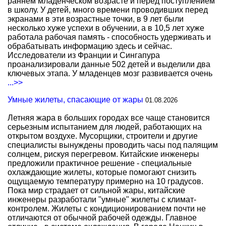
раннем младенческом возрасте и перед поступлением
в школу. У детей, много времени проводивших перед
экранами в эти возрастные точки, в 9 лет были
несколько хуже успехи в обучении, а в 10,5 лет хуже
работала рабочая память - способность удерживать и
обрабатывать информацию здесь и сейчас.
Исследователи из Франции и Сингапура
проанализировали данные 502 детей и выделили два
ключевых этапа. У младенцев мозг развивается очень
...>>
Умные жилеты, спасающие от жары
01.08.2026
Летняя жара в больших городах все чаще становится
серьезным испытанием для людей, работающих на
открытом воздухе. Мусорщики, строители и другие
специалисты вынуждены проводить часы под палящим
солнцем, рискуя перегревом. Китайские инженеры
предложили практичное решение - специальные
охлаждающие жилеты, которые помогают снизить
ощущаемую температуру примерно на 10 градусов.
Пока мир страдает от сильной жары, китайские
инженеры разработали "умные" жилеты с климат-
контролем. Жилеты с кондиционированием почти не
отличаются от обычной рабочей одежды. Главное