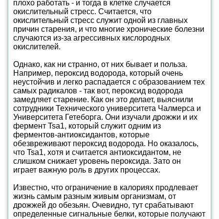
плохо работать - и тогда в клетке случается
окислительный стресс. Считается, что
окислительный стресс служит одной из главных
причин старения, и что многие хронические болезни
случаются из-за агрессивных кислородных
окислителей.
Однако, как ни странно, от них бывает и польза.
Например, пероксид водорода, который очень
неустойчив и легко распадается с образованием тех
самых радикалов - так вот, пероксид водорода
замедляет старение. Как он это делает, выяснили
сотрудники Технического университета Чалмерса и
Университета Гетеборга. Они изучали дрожжи и их
фермент Tsa1, который служит одним из
ферментов-антиоксидантов, которые
обезвреживают пероксид водорода. Но оказалось,
что Tsa1, хотя и считается антиоксидантом, не
слишком снижает уровень пероксида. Зато он
играет важную роль в других процессах.
Известно, что ограничение в калориях продлевает
жизнь самым разным живым организмам, от
дрожжей до обезьян. Очевидно, тут срабатывают
определенные сигнальные белки, которые получают