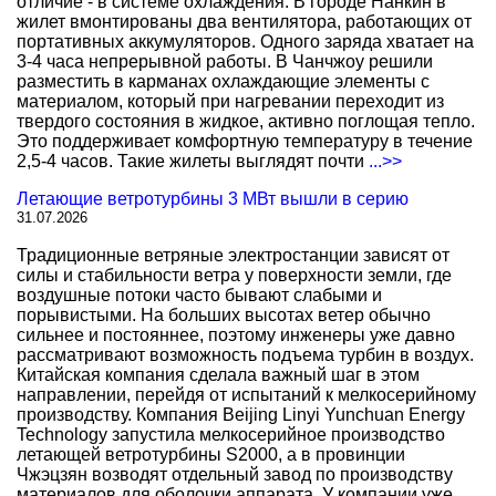
отличие - в системе охлаждения. В городе Нанкин в
жилет вмонтированы два вентилятора, работающих от
портативных аккумуляторов. Одного заряда хватает на
3-4 часа непрерывной работы. В Чанчжоу решили
разместить в карманах охлаждающие элементы с
материалом, который при нагревании переходит из
твердого состояния в жидкое, активно поглощая тепло.
Это поддерживает комфортную температуру в течение
2,5-4 часов. Такие жилеты выглядят почти
...>>
Летающие ветротурбины 3 МВт вышли в серию
31.07.2026
Традиционные ветряные электростанции зависят от
силы и стабильности ветра у поверхности земли, где
воздушные потоки часто бывают слабыми и
порывистыми. На больших высотах ветер обычно
сильнее и постояннее, поэтому инженеры уже давно
рассматривают возможность подъема турбин в воздух.
Китайская компания сделала важный шаг в этом
направлении, перейдя от испытаний к мелкосерийному
производству. Компания Beijing Linyi Yunchuan Energy
Technology запустила мелкосерийное производство
летающей ветротурбины S2000, а в провинции
Чжэцзян возводят отдельный завод по производству
материалов для оболочки аппарата. У компании уже