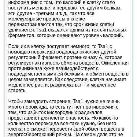
информацию о том, что калорий в клетку стало
поступать меньше, и передают ее другим белкам,
эти другие - третьим и т. д., так что все
молекулярные процессы в клетке
перенастраиваются так, что срок жизни клетки
удлиняется. Tsa1 оказался одним из тех сигнальных
ферментов, которые оценивают уровень калорий.
Если их в клетку поступает немного, то Tsa1 с
помощью пероксида водорода окисляет другой
регуляторный фермент, протеинкиназу А, которая
регулирует активность обмена веществ. Окисленная
протеинкиназа хуже взаимодействует с
подведомственными ей белками, и обмен веществ в
целом замедляется. Как следствие, клетка начинает
медленнее расти, размножаться - и медленнее
стареть.
Чтобы замедлить старение, Tsa1 нужно не очень
много пероксида, то есть тут нет противоречия с
тем, что избыток кислородных радикалов
представляет для клетки опасность. Но какое-то
количество пероксида все-таки нужно, без него
клетка не сможет перевести свой обмен веществ в
энергосберегающий режим. На самом деле это не