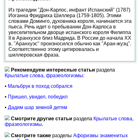
Из трагедии "Дон-Карлос, инфант Испанский" (1787)
Иоганна Фридриха Шиллера (1759-1805). Этими
словами Доминго, духовника короля, начинается эта
пьеса. Речь идет о пребывании Дон-Карлоса в
увеселительном дворце испанского короля Филиппа
II в Аранхуэсе близ Мадрида. В России до начала XX
в. "Аранхуэс" произносился обычно как "Аран-жуэц".
Соответственно этому цитировалась и
шиллеровская фраза.
Рекомендуем интересные статьи
раздела
Крылатые слова, фразеологизмы
:
▪
Мальбрук в поход собрался
▪
Пришел, увидел, победил
▪
Дадим шар земной детям
Смотрите другие статьи
раздела
Крылатые слова,
фразеологизмы
.
Смотрите также
разделы
Афоризмы знаменитых