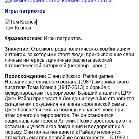
Комментарии к статье
Игры патриотов
Том Клэнси
Фразеологизм:
Игры патриотов.
Значение:
О всякого рода политических комбинациях,
интригах, за которыми стоят люди, прикрывающие свои
личные интересы, циничные расчеты высокой
патриотической риторикой (неодобр., ирон.).
Происхождение:
С английского: Patriot games.
Название детективного романа (1987) американского
писателя Тома Клэнси (1947-2013) о борьбе с
международным терроризмом. Бывший аналитик ЦРУ
Джек Райан приезжает в Лондон и случайно становится
свидетелем покушения на члена королевской семьи.
Джек бросается ему на помощь и спасает, убив при
этом одного из террористов. Так он становится
национальным героем Англии. Позже арестовывают и
остальных участников покушения и водворяют их в
тюрьму. Они полны ненависти к Райану и клянутся
отомстить ему при первой же возможности... В 1992 г.