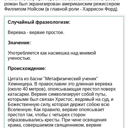
роман был экранизирован американским режиссером
Филлипом Нойсом (в главной роли - Харрисон Форд).
Случайный фразеологизм:
Веревка - вервие простое.
Значение:
Употребляется как насмешка над мнимой
ученостью.
Происхождение:
Цитата из басни "Метафизический ученик"
Хемницера. В православии это длинная веревка
(около 40 метров), опоясывающая престол поверх
катасарки. Вервие символизирует собой путы,
которыми был связан Христос, ведомый на суд, и
Божественную силу, которая держит собою всю
Вселенную. Как правило, вервие опоясывает
престол так, чтобы с четырех сторон
образовывались кресты. При чине освящения
храма, совершаемом священником, вервие