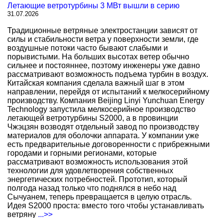
Летающие ветротурбины 3 МВт вышли в серию
31.07.2026
Традиционные ветряные электростанции зависят от
силы и стабильности ветра у поверхности земли, где
воздушные потоки часто бывают слабыми и
порывистыми. На больших высотах ветер обычно
сильнее и постояннее, поэтому инженеры уже давно
рассматривают возможность подъема турбин в воздух.
Китайская компания сделала важный шаг в этом
направлении, перейдя от испытаний к мелкосерийному
производству. Компания Beijing Linyi Yunchuan Energy
Technology запустила мелкосерийное производство
летающей ветротурбины S2000, а в провинции
Чжэцзян возводят отдельный завод по производству
материалов для оболочки аппарата. У компании уже
есть предварительные договоренности с прибрежными
городами и горными регионами, которые
рассматривают возможность использования этой
технологии для удовлетворения собственных
энергетических потребностей. Прототип, который
полгода назад только что поднялся в небо над
Сычуанем, теперь превращается в целую отрасль.
Идея S2000 проста: вместо того чтобы устанавливать
ветряну
...>>