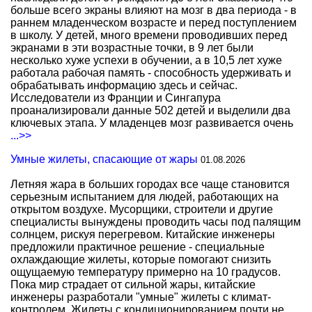
больше всего экраны влияют на мозг в два периода - в
раннем младенческом возрасте и перед поступлением
в школу. У детей, много времени проводивших перед
экранами в эти возрастные точки, в 9 лет были
несколько хуже успехи в обучении, а в 10,5 лет хуже
работала рабочая память - способность удерживать и
обрабатывать информацию здесь и сейчас.
Исследователи из Франции и Сингапура
проанализировали данные 502 детей и выделили два
ключевых этапа. У младенцев мозг развивается очень
...>>
Умные жилеты, спасающие от жары
01.08.2026
Летняя жара в больших городах все чаще становится
серьезным испытанием для людей, работающих на
открытом воздухе. Мусорщики, строители и другие
специалисты вынуждены проводить часы под палящим
солнцем, рискуя перегревом. Китайские инженеры
предложили практичное решение - специальные
охлаждающие жилеты, которые помогают снизить
ощущаемую температуру примерно на 10 градусов.
Пока мир страдает от сильной жары, китайские
инженеры разработали "умные" жилеты с климат-
контролем. Жилеты с кондиционированием почти не