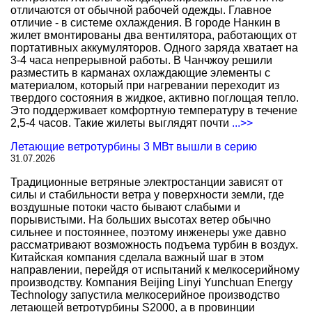
отличаются от обычной рабочей одежды. Главное
отличие - в системе охлаждения. В городе Нанкин в
жилет вмонтированы два вентилятора, работающих от
портативных аккумуляторов. Одного заряда хватает на
3-4 часа непрерывной работы. В Чанчжоу решили
разместить в карманах охлаждающие элементы с
материалом, который при нагревании переходит из
твердого состояния в жидкое, активно поглощая тепло.
Это поддерживает комфортную температуру в течение
2,5-4 часов. Такие жилеты выглядят почти
...>>
Летающие ветротурбины 3 МВт вышли в серию
31.07.2026
Традиционные ветряные электростанции зависят от
силы и стабильности ветра у поверхности земли, где
воздушные потоки часто бывают слабыми и
порывистыми. На больших высотах ветер обычно
сильнее и постояннее, поэтому инженеры уже давно
рассматривают возможность подъема турбин в воздух.
Китайская компания сделала важный шаг в этом
направлении, перейдя от испытаний к мелкосерийному
производству. Компания Beijing Linyi Yunchuan Energy
Technology запустила мелкосерийное производство
летающей ветротурбины S2000, а в провинции