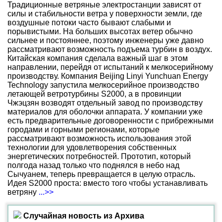
Традиционные ветряные электростанции зависят от
силы и стабильности ветра у поверхности земли, где
воздушные потоки часто бывают слабыми и
порывистыми. На больших высотах ветер обычно
сильнее и постояннее, поэтому инженеры уже давно
рассматривают возможность подъема турбин в воздух.
Китайская компания сделала важный шаг в этом
направлении, перейдя от испытаний к мелкосерийному
производству. Компания Beijing Linyi Yunchuan Energy
Technology запустила мелкосерийное производство
летающей ветротурбины S2000, а в провинции
Чжэцзян возводят отдельный завод по производству
материалов для оболочки аппарата. У компании уже
есть предварительные договоренности с прибрежными
городами и горными регионами, которые
рассматривают возможность использования этой
технологии для удовлетворения собственных
энергетических потребностей. Прототип, который
полгода назад только что поднялся в небо над
Сычуанем, теперь превращается в целую отрасль.
Идея S2000 проста: вместо того чтобы устанавливать
ветряну
...>>
Случайная новость из Архива