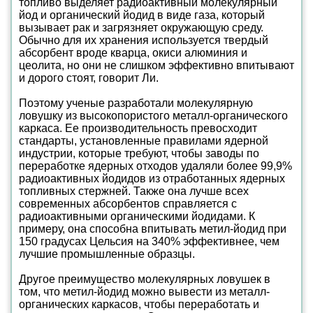
топливо выделяет радиоактивный молекулярный
йод и органический йодид в виде газа, который
вызывает рак и загрязняет окружающую среду.
Обычно для их хранения используется твердый
абсорбент вроде кварца, окиси алюминия и
цеолита, но они не слишком эффективно впитывают
и дорого стоят, говорит Ли.
Поэтому ученые разработали молекулярную
ловушку из высокопористого металл-органического
каркаса. Ее производительность превосходит
стандарты, установленные правилами ядерной
индустрии, которые требуют, чтобы заводы по
переработке ядерных отходов удаляли более 99,9%
радиоактивных йодидов из отработанных ядерных
топливных стержней. Также она лучше всех
современных абсорбентов справляется с
радиоактивными органическими йодидами. К
примеру, она способна впитывать метил-йодид при
150 градусах Цельсия на 340% эффективнее, чем
лучшие промышленные образцы.
Другое преимущество молекулярных ловушек в
том, что метил-йодид можно вывести из металл-
органических каркасов, чтобы переработать и