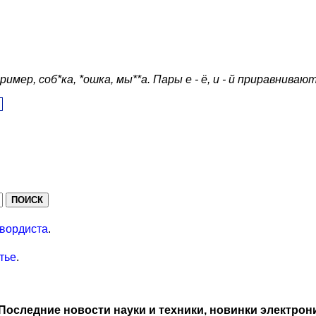
ер, соб*ка, *ошка, мы**а. Пары е - ё, и - й приравнивают
вордиста
.
тье
.
Последние новости науки и техники, новинки электрон