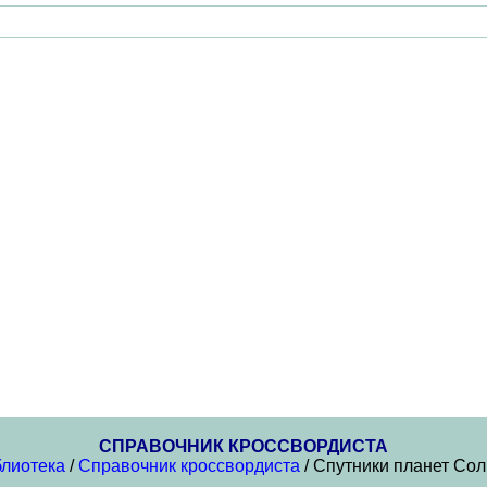
СПРАВОЧНИК КРОССВОРДИСТА
блиотека
/
Справочник кроссвордиста
/ Спутники планет Со