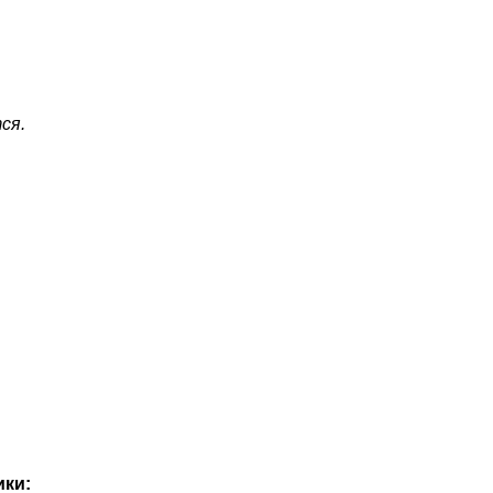
ся.
ики: