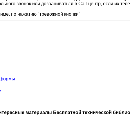
ьного звонок или дозваниваться в Call-центр, если их те
име, по нажатию "тревожной кнопки".
ю формы
и
нтересные материалы Бесплатной технической библио