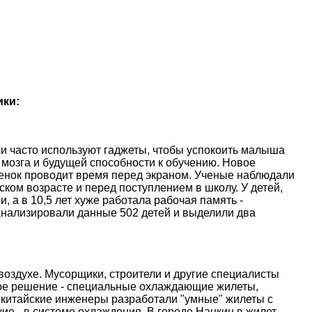
ики:
и часто используют гаджеты, чтобы успокоить малыша
 мозга и будущей способности к обучению. Новое
ебенок проводит время перед экраном. Ученые наблюдали
ском возрасте и перед поступлением в школу. У детей,
, а в 10,5 лет хуже работала рабочая память -
анализировали данные 502 детей и выделили два
оздухе. Мусорщики, строители и другие специалисты
ое решение - специальные охлаждающие жилеты,
 китайские инженеры разработали "умные" жилеты с
е - в системе охлаждения. В городе Нанкин в жилет