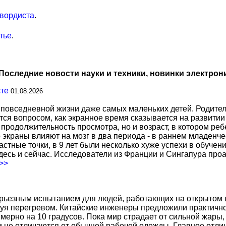
вордиста
.
тье
.
Последние новости науки и техники, новинки электрон
сте
01.08.2026
повседневной жизни даже самых маленьких детей. Родител
тся вопросом, как экранное время сказывается на развитии
о продолжительность просмотра, но и возраст, в котором р
о экраны влияют на мозг в два периода - в раннем младенче
тные точки, в 9 лет были несколько хуже успехи в обучении
есь и сейчас. Исследователи из Франции и Сингапура про
.>>
ерьезным испытанием для людей, работающих на открытом в
уя перегревом. Китайские инженеры предложили практичн
ерно на 10 градусов. Пока мир страдает от сильной жары,
не отличаются от обычной рабочей одежды. Главное отличи