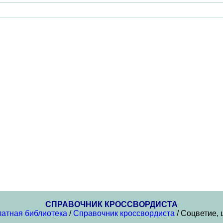
СПРАВОЧНИК КРОССВОРДИСТА
атная библиотека
/
Справочник кроссвордиста
/ Соцветие, 