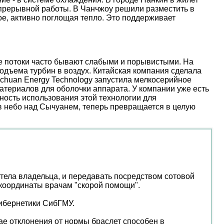
епрерывной работы. В Чанчжоу решили разместить в
е, активно поглощая тепло. Это поддерживает
ые потоки часто бывают слабыми и порывистыми. На
дъема турбин в воздух. Китайская компания сделала
nchuan Energy Technology запустила мелкосерийное
атериалов для оболочки аппарата. У компании уже есть
ость использования этой технологии для
 в небо над Сычуанем, теперь превращается в целую
тела владельца, и передавать посредством сотовой
-координаты врачам "скорой помощи".
кибернетики СибГМУ.
ае отклонения от нормы браслет способен в