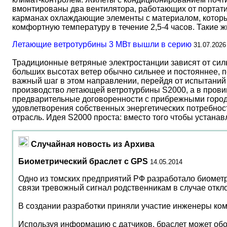
вмонтированы два вентилятора, работающих от портати
карманах охлаждающие элементы с материалом, который
комфортную температуру в течение 2,5-4 часов. Такие 
Летающие ветротурбины 3 МВт вышли в серию
31.07.2026
Традиционные ветряные электростанции зависят от сил
больших высотах ветер обычно сильнее и постояннее, 
важный шаг в этом направлении, перейдя от испытаний 
производство летающей ветротурбины S2000, а в прови
предварительные договоренности с прибрежными город
удовлетворения собственных энергетических потребност
отрасль. Идея S2000 проста: вместо того чтобы устана
Случайная новость из Архива
Биометрический браслет с GPS
14.05.2014
Одно из томских предприятий РФ разработало биометр
связи тревожный сигнал родственникам в случае откл
В создании разработки приняли участие инженеры ко
Используя информацию с датчиков, браслет может обо