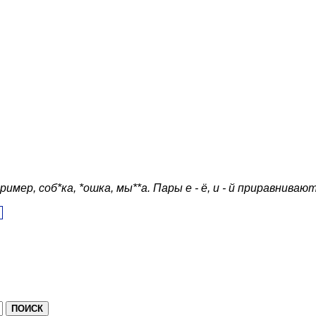
ер, соб*ка, *ошка, мы**а. Пары е - ё, и - й приравнивают