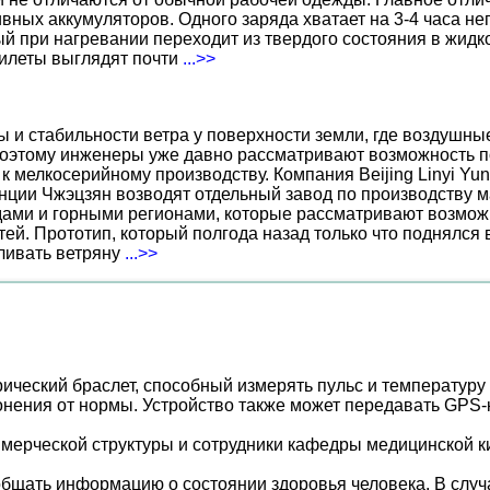
вных аккумуляторов. Одного заряда хватает на 3-4 часа н
 при нагревании переходит из твердого состояния в жидко
жилеты выглядят почти
...>>
ы и стабильности ветра у поверхности земли, где воздушн
поэтому инженеры уже давно рассматривают возможность по
к мелкосерийному производству. Компания Beijing Linyi Yu
нции Чжэцзян возводят отдельный завод по производству м
ами и горными регионами, которые рассматривают возможн
ей. Прототип, который полгода назад только что поднялся
вливать ветряну
...>>
ический браслет, способный измерять пульс и температуру 
онения от нормы. Устройство также может передавать GPS
ммерческой структуры и сотрудники кафедры медицинской 
бщать информацию о состоянии здоровья человека. В случ