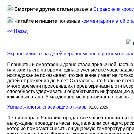
Смотрите другие статьи
раздела
Справочник кросс
Читайте и пишите
полезные
комментарии к этой ста
<< Назад
Экраны влияют на детей неравномерно в разном возра
Планшеты и смартфоны давно стали привычной частью 
или занять его на время, однако ученые все чаще задаю
исследование показывает, что значение имеет не тольк
детей от рождения до 8 лет. Оказалось, что больше всег
много времени проводивших перед экранами в эти возрас
способность удерживать и обрабатывать информацию зд
ключевых этапа. У младенцев мозг развивается очень
..
Умные жилеты, спасающие от жары
01.08.2026
Летняя жара в больших городах все чаще становится с
вынуждены проводить часы под палящим солнцем, риск
которые помогают снизить ощущаемую температуру прим
климат-контролем. Жилеты с кондиционированием почти 