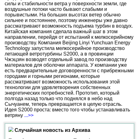
силы и стабильности ветра у поверхности земли, где
воздушные потоки часто бывают слабыми и
порывистыми. На больших высотах ветер обычно
сильнее и постояннее, поэтому инженеры уже давно
рассматривают возможность подъема турбин в воздух.
Китайская компания сделала важный шаг в этом
направлении, перейдя от испытаний к мелкосерийному
производству. Компания Beijing Linyi Yunchuan Energy
Technology запустила мелкосерийное производство
летающей ветротурбины S2000, а в провинции
Чжэцзян возводят отдельный завод по производству
материалов для оболочки аппарата. У компании уже
есть предварительные договоренности с прибрежными
городами и горными регионами, которые
рассматривают возможность использования этой
технологии для удовлетворения собственных
энергетических потребностей. Прототип, который
полгода назад только что поднялся в небо над
Сычуанем, теперь превращается в целую отрасль.
Идея S2000 проста: вместо того чтобы устанавливать
ветряну
...>>
Случайная новость из Архива