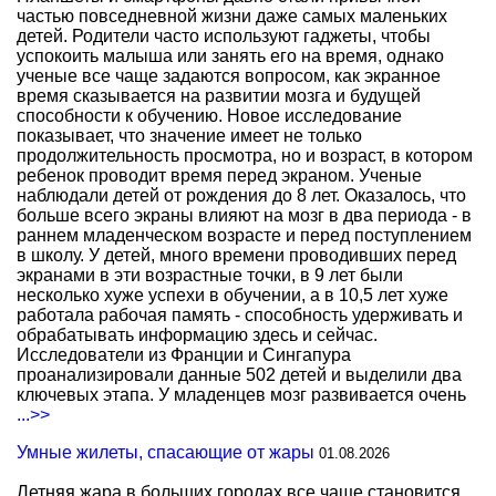
частью повседневной жизни даже самых маленьких
детей. Родители часто используют гаджеты, чтобы
успокоить малыша или занять его на время, однако
ученые все чаще задаются вопросом, как экранное
время сказывается на развитии мозга и будущей
способности к обучению. Новое исследование
показывает, что значение имеет не только
продолжительность просмотра, но и возраст, в котором
ребенок проводит время перед экраном. Ученые
наблюдали детей от рождения до 8 лет. Оказалось, что
больше всего экраны влияют на мозг в два периода - в
раннем младенческом возрасте и перед поступлением
в школу. У детей, много времени проводивших перед
экранами в эти возрастные точки, в 9 лет были
несколько хуже успехи в обучении, а в 10,5 лет хуже
работала рабочая память - способность удерживать и
обрабатывать информацию здесь и сейчас.
Исследователи из Франции и Сингапура
проанализировали данные 502 детей и выделили два
ключевых этапа. У младенцев мозг развивается очень
...>>
Умные жилеты, спасающие от жары
01.08.2026
Летняя жара в больших городах все чаще становится