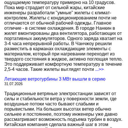
ощущаемую температуру примерно на 10 градусов.
Пока мир страдает от сильной жары, китайские
инженеры разработали "умные" жилеты с климат-
контролем. Жилеты с кондиционированием почти не
отличаются от обычной рабочей одежды. Главное
отличие - в системе охлаждения. В городе Нанкин в
жилет вмонтированы два вентилятора, работающих от
портативных аккумуляторов. Одного заряда хватает на
3-4 часа непрерывной работы. В Чанчжоу решили
разместить в карманах охлаждающие элементы с
материалом, который при нагревании переходит из
твердого состояния в жидкое, активно поглощая тепло.
Это поддерживает комфортную температуру в течение
2,5-4 часов. Такие жилеты выглядят почти
...>>
Летающие ветротурбины 3 МВт вышли в серию
31.07.2026
Традиционные ветряные электростанции зависят от
силы и стабильности ветра у поверхности земли, где
воздушные потоки часто бывают слабыми и
порывистыми. На больших высотах ветер обычно
сильнее и постояннее, поэтому инженеры уже давно
рассматривают возможность подъема турбин в воздух.
Китайская компания сделала важный шаг в этом