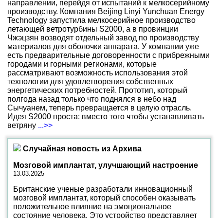
направлении, перейдя от испытаний к мелкосерийному
производству. Компания Beijing Linyi Yunchuan Energy
Technology запустила мелкосерийное производство
летающей ветротурбины S2000, а в провинции
Чжэцзян возводят отдельный завод по производству
материалов для оболочки аппарата. У компании уже
есть предварительные договоренности с прибрежными
городами и горными регионами, которые
рассматривают возможность использования этой
технологии для удовлетворения собственных
энергетических потребностей. Прототип, который
полгода назад только что поднялся в небо над
Сычуанем, теперь превращается в целую отрасль.
Идея S2000 проста: вместо того чтобы устанавливать
ветряну
...>>
Случайная новость из Архива
Мозговой имплантат, улучшающий настроение
13.03.2025
Британские ученые разработали инновационный
мозговой имплантат, который способен оказывать
положительное влияние на эмоциональное
состояние человека. Это устройство представляет