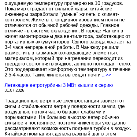
ощущаемую температуру примерно на 10 градусов.
Пока мир страдает от сильной жары, китайские
инженеры разработали "умные" жилеты с климат-
контролем. Жилеты с кондиционированием почти не
отличаются от обычной рабочей одежды. Главное
отличие - в системе охлаждения. В городе Нанкин в
жилет вмонтированы два вентилятора, работающих от
портативных аккумуляторов. Одного заряда хватает на
3-4 часа непрерывной работы. В Чанчжоу решили
разместить в карманах охлаждающие элементы с
материалом, который при нагревании переходит из
твердого состояния в жидкое, активно поглощая тепло.
Это поддерживает комфортную температуру в течение
2,5-4 часов. Такие жилеты выглядят почти
...>>
Летающие ветротурбины 3 МВт вышли в серию
31.07.2026
Традиционные ветряные электростанции зависят от
силы и стабильности ветра у поверхности земли, где
воздушные потоки часто бывают слабыми и
порывистыми. На больших высотах ветер обычно
сильнее и постояннее, поэтому инженеры уже давно
рассматривают возможность подъема турбин в воздух.
Китайская компания сделала важный шаг в этом