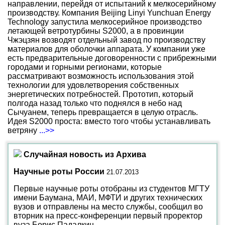
направлении, перейдя от испытаний к мелкосерийному
производству. Компания Beijing Linyi Yunchuan Energy
Technology запустила мелкосерийное производство
летающей ветротурбины S2000, а в провинции
Чжэцзян возводят отдельный завод по производству
материалов для оболочки аппарата. У компании уже
есть предварительные договоренности с прибрежными
городами и горными регионами, которые
рассматривают возможность использования этой
технологии для удовлетворения собственных
энергетических потребностей. Прототип, который
полгода назад только что поднялся в небо над
Сычуанем, теперь превращается в целую отрасль.
Идея S2000 проста: вместо того чтобы устанавливать
ветряну
...>>
Случайная новость из Архива
Научные роты России
21.07.2013
Первые научные роты отобраны из студентов МГТУ
имени Баумана, МАИ, МФТИ и других технических
вузов и отправлены на место службы, сообщил во
вторник на пресс-конференции первый проректор
вуза Борис Падалкин.