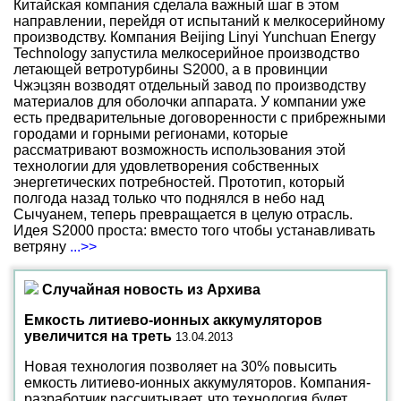
Китайская компания сделала важный шаг в этом
направлении, перейдя от испытаний к мелкосерийному
производству. Компания Beijing Linyi Yunchuan Energy
Technology запустила мелкосерийное производство
летающей ветротурбины S2000, а в провинции
Чжэцзян возводят отдельный завод по производству
материалов для оболочки аппарата. У компании уже
есть предварительные договоренности с прибрежными
городами и горными регионами, которые
рассматривают возможность использования этой
технологии для удовлетворения собственных
энергетических потребностей. Прототип, который
полгода назад только что поднялся в небо над
Сычуанем, теперь превращается в целую отрасль.
Идея S2000 проста: вместо того чтобы устанавливать
ветряну
...>>
Случайная новость из Архива
Емкость литиево-ионных аккумуляторов
увеличится на треть
13.04.2013
Новая технология позволяет на 30% повысить
емкость литиево-ионных аккумуляторов. Компания-
разработчик рассчитывает, что технология будет