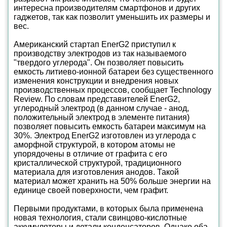
интересна производителям смартфонов и других
гаджетов, так как позволит уменьшить их размеры и
вес.
Американский стартап EnerG2 приступил к
производству электродов из так называемого
"твердого углерода". Он позволяет повысить
емкость литиево-ионной батареи без существенного
изменения конструкции и внедрения новых
производственных процессов, сообщает Technology
Review. По словам представителей EnerG2,
углеродный электрод (в данном случае - анод,
положительный электрод в элементе питания)
позволяет повысить емкость батареи максимум на
30%. Электрод EnerG2 изготовлен из углерода с
аморфной структурой, в котором атомы не
упорядочены в отличие от графита с его
кристаллической структурой, традиционного
материала для изготовления анодов. Такой
материал может хранить на 50% больше энергии на
единице своей поверхности, чем графит.
Первыми продуктами, в которых была применена
новая технология, стали свинцово-кислотные
аккумуляторы и детали конденсаторов. Однако оба