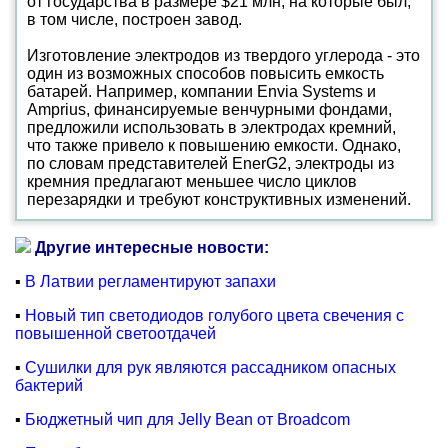
от государства в размере $21 млн, на которые был,
в том числе, построен завод.
Изготовление электродов из твердого углерода - это
один из возможных способов повысить емкость
батарей. Например, компании Envia Systems и
Amprius, финансируемые венчурными фондами,
предложили использовать в электродах кремний,
что также привело к повышению емкости. Однако,
по словам представителей EnerG2, электроды из
кремния предлагают меньшее число циклов
перезарядки и требуют конструктивных изменений.
Другие интересные новости:
▪
В Латвии регламентируют запахи
▪
Новый тип светодиодов голубого цвета свечения с
повышенной светоотдачей
▪
Сушилки для рук являются рассадником опасных
бактерий
▪
Бюджетный чип для Jelly Bean от Broadcom