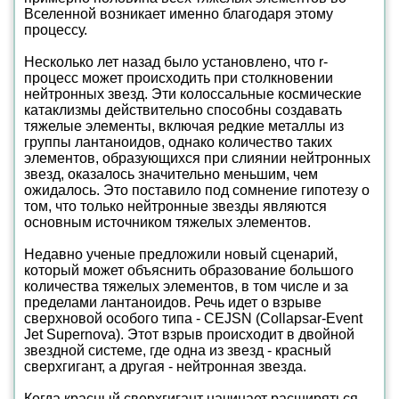
Вселенной возникает именно благодаря этому
процессу.
Несколько лет назад было установлено, что r-
процесс может происходить при столкновении
нейтронных звезд. Эти колоссальные космические
катаклизмы действительно способны создавать
тяжелые элементы, включая редкие металлы из
группы лантаноидов, однако количество таких
элементов, образующихся при слиянии нейтронных
звезд, оказалось значительно меньшим, чем
ожидалось. Это поставило под сомнение гипотезу о
том, что только нейтронные звезды являются
основным источником тяжелых элементов.
Недавно ученые предложили новый сценарий,
который может объяснить образование большого
количества тяжелых элементов, в том числе и за
пределами лантаноидов. Речь идет о взрыве
сверхновой особого типа - CEJSN (Collapsar-Event
Jet Supernova). Этот взрыв происходит в двойной
звездной системе, где одна из звезд - красный
сверхгигант, а другая - нейтронная звезда.
Когда красный сверхгигант начинает расширяться,