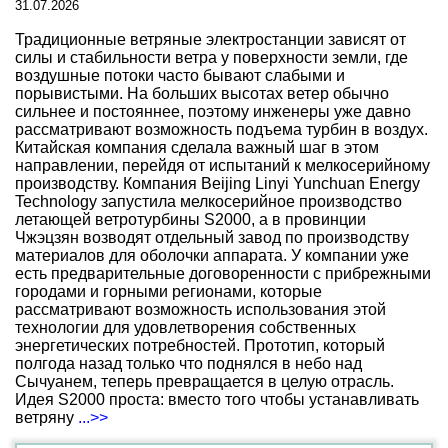
31.07.2026
Традиционные ветряные электростанции зависят от
силы и стабильности ветра у поверхности земли, где
воздушные потоки часто бывают слабыми и
порывистыми. На больших высотах ветер обычно
сильнее и постояннее, поэтому инженеры уже давно
рассматривают возможность подъема турбин в воздух.
Китайская компания сделала важный шаг в этом
направлении, перейдя от испытаний к мелкосерийному
производству. Компания Beijing Linyi Yunchuan Energy
Technology запустила мелкосерийное производство
летающей ветротурбины S2000, а в провинции
Чжэцзян возводят отдельный завод по производству
материалов для оболочки аппарата. У компании уже
есть предварительные договоренности с прибрежными
городами и горными регионами, которые
рассматривают возможность использования этой
технологии для удовлетворения собственных
энергетических потребностей. Прототип, который
полгода назад только что поднялся в небо над
Сычуанем, теперь превращается в целую отрасль.
Идея S2000 проста: вместо того чтобы устанавливать
ветряну
...>>