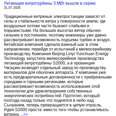
Летающие ветротурбины 3 МВт вышли в серию
31.07.2026
Традиционные ветряные электростанции зависят от
силы и стабильности ветра у поверхности земли, где
воздушные потоки часто бывают слабыми и
порывистыми. На больших высотах ветер обычно
сильнее и постояннее, поэтому инженеры уже давно
рассматривают возможность подъема турбин в воздух.
Китайская компания сделала важный шаг в этом
направлении, перейдя от испытаний к мелкосерийному
производству. Компания Beijing Linyi Yunchuan Energy
Technology запустила мелкосерийное производство
летающей ветротурбины S2000, а в провинции
Чжэцзян возводят отдельный завод по производству
материалов для оболочки аппарата. У компании уже
есть предварительные договоренности с прибрежными
городами и горными регионами, которые
рассматривают возможность использования этой
технологии для удовлетворения собственных
энергетических потребностей. Прототип, который
полгода назад только что поднялся в небо над
Сычуанем, теперь превращается в целую отрасль.
Идея S2000 проста: вместо того чтобы устанавливать
ветряну
...>>