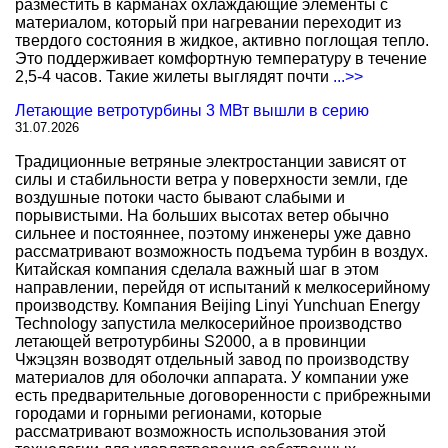
разместить в карманах охлаждающие элементы с
материалом, который при нагревании переходит из
твердого состояния в жидкое, активно поглощая тепло.
Это поддерживает комфортную температуру в течение
2,5-4 часов. Такие жилеты выглядят почти
...>>
Летающие ветротурбины 3 МВт вышли в серию
31.07.2026
Традиционные ветряные электростанции зависят от
силы и стабильности ветра у поверхности земли, где
воздушные потоки часто бывают слабыми и
порывистыми. На больших высотах ветер обычно
сильнее и постояннее, поэтому инженеры уже давно
рассматривают возможность подъема турбин в воздух.
Китайская компания сделала важный шаг в этом
направлении, перейдя от испытаний к мелкосерийному
производству. Компания Beijing Linyi Yunchuan Energy
Technology запустила мелкосерийное производство
летающей ветротурбины S2000, а в провинции
Чжэцзян возводят отдельный завод по производству
материалов для оболочки аппарата. У компании уже
есть предварительные договоренности с прибрежными
городами и горными регионами, которые
рассматривают возможность использования этой