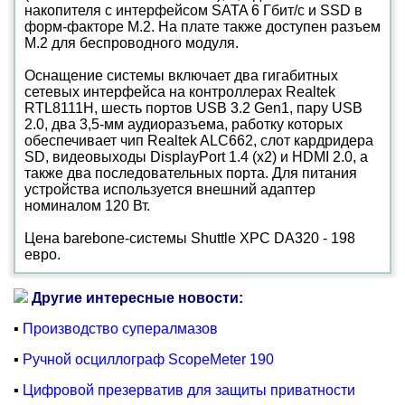
накопителя с интерфейсом SATA 6 Гбит/с и SSD в
форм-факторе M.2. На плате также доступен разъем
M.2 для беспроводного модуля.
Оснащение системы включает два гигабитных
сетевых интерфейса на контроллерах Realtek
RTL8111H, шесть портов USB 3.2 Gen1, пару USB
2.0, два 3,5-мм аудиоразъема, работку которых
обеспечивает чип Realtek ALC662, слот кардридера
SD, видеовыходы DisplayPort 1.4 (x2) и HDMI 2.0, а
также два последовательных порта. Для питания
устройства используется внешний адаптер
номиналом 120 Вт.
Цена barebone-системы Shuttle XPC DA320 - 198
евро.
Другие интересные новости:
▪
Производство супералмазов
▪
Ручной осциллограф ScopeMeter 190
▪
Цифровой презерватив для защиты приватности