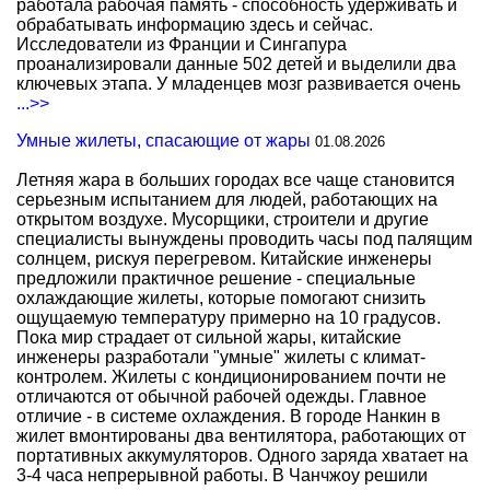
работала рабочая память - способность удерживать и
обрабатывать информацию здесь и сейчас.
Исследователи из Франции и Сингапура
проанализировали данные 502 детей и выделили два
ключевых этапа. У младенцев мозг развивается очень
...>>
Умные жилеты, спасающие от жары
01.08.2026
Летняя жара в больших городах все чаще становится
серьезным испытанием для людей, работающих на
открытом воздухе. Мусорщики, строители и другие
специалисты вынуждены проводить часы под палящим
солнцем, рискуя перегревом. Китайские инженеры
предложили практичное решение - специальные
охлаждающие жилеты, которые помогают снизить
ощущаемую температуру примерно на 10 градусов.
Пока мир страдает от сильной жары, китайские
инженеры разработали "умные" жилеты с климат-
контролем. Жилеты с кондиционированием почти не
отличаются от обычной рабочей одежды. Главное
отличие - в системе охлаждения. В городе Нанкин в
жилет вмонтированы два вентилятора, работающих от
портативных аккумуляторов. Одного заряда хватает на
3-4 часа непрерывной работы. В Чанчжоу решили