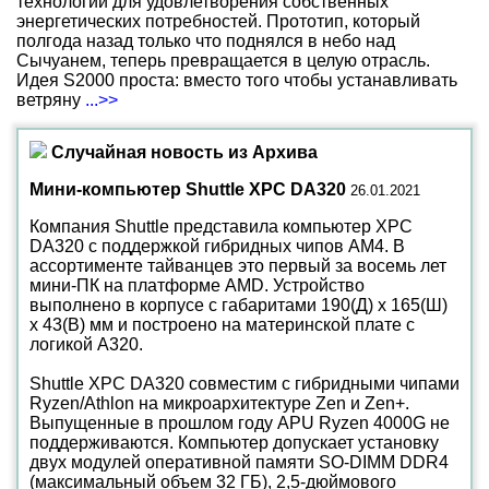
технологии для удовлетворения собственных
энергетических потребностей. Прототип, который
полгода назад только что поднялся в небо над
Сычуанем, теперь превращается в целую отрасль.
Идея S2000 проста: вместо того чтобы устанавливать
ветряну
...>>
Случайная новость из Архива
Мини-компьютер Shuttle XPC DA320
26.01.2021
Компания Shuttle представила компьютер XPC
DA320 с поддержкой гибридных чипов AM4. В
ассортименте тайванцев это первый за восемь лет
мини-ПК на платформе AMD. Устройство
выполнено в корпусе с габаритами 190(Д) x 165(Ш)
x 43(В) мм и построено на материнской плате с
логикой A320.
Shuttle XPC DA320 совместим с гибридными чипами
Ryzen/Athlon на микроархитектуре Zen и Zen+.
Выпущенные в прошлом году APU Ryzen 4000G не
поддерживаются. Компьютер допускает установку
двух модулей оперативной памяти SO-DIMM DDR4
(максимальный объем 32 ГБ), 2,5-дюймового