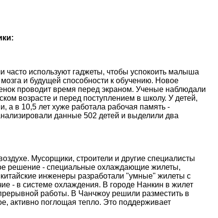
ики:
и часто используют гаджеты, чтобы успокоить малыша
 мозга и будущей способности к обучению. Новое
ебенок проводит время перед экраном. Ученые наблюдали
ском возрасте и перед поступлением в школу. У детей,
, а в 10,5 лет хуже работала рабочая память -
анализировали данные 502 детей и выделили два
оздухе. Мусорщики, строители и другие специалисты
ое решение - специальные охлаждающие жилеты,
 китайские инженеры разработали "умные" жилеты с
е - в системе охлаждения. В городе Нанкин в жилет
епрерывной работы. В Чанчжоу решили разместить в
е, активно поглощая тепло. Это поддерживает