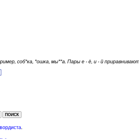
ер, соб*ка, *ошка, мы**а. Пары е - ё, и - й приравнивают
вордиста
.