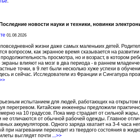
тье
.
Последние новости науки и техники, новинки электрон
сте
01.08.2026
повседневной жизни даже самых маленьких детей. Родител
тся вопросом, как экранное время сказывается на развитии
о продолжительность просмотра, но и возраст, в котором р
о экраны влияют на мозг в два периода - в раннем младенче
тные точки, в 9 лет были несколько хуже успехи в обучении
есь и сейчас. Исследователи из Франции и Сингапура про
.>>
ерьезным испытанием для людей, работающих на открытом в
уя перегревом. Китайские инженеры предложили практичн
ерно на 10 градусов. Пока мир страдает от сильной жары,
не отличаются от обычной рабочей одежды. Главное отличи
вных аккумуляторов. Одного заряда хватает на 3-4 часа н
 при нагревании переходит из твердого состояния в жидко
жилеты выглядят почти
...>>