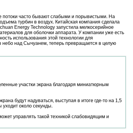
ые потоки часто бывают слабыми и порывистыми. На
дъема турбин в воздух. Китайская компания сделала
nchuan Energy Technology запустила мелкосерийное
атериалов для оболочки аппарата. У компании уже есть
ость использования этой технологии для
 в небо над Сычуанем, теперь превращается в целую
еделенные участки экрана благодаря миниатюрным
ана будут надуваться, выступая в итоге где-то на 1,5
 уходит около секунды.
может управлять такой техникой слабовидящим и