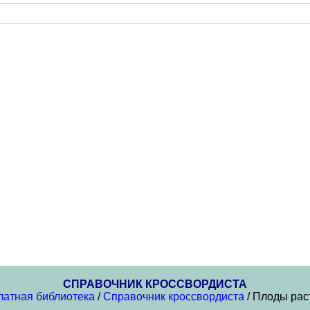
СПРАВОЧНИК КРОССВОРДИСТА
латная библиотека
/
Справочник кроссвордиста
/ Плоды рас