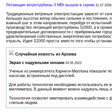
Летающие ветротурбины 3 МВт вышли в серию
31.07.2026
Традиционные ветряные электростанции зависят от сил
больших высотах ветер обычно сильнее и постояннее, 
важный шаг в этом направлении, перейдя от испытаний 
производство летающей ветротурбины S2000, а в прови
предварительные договоренности с прибрежными город
удовлетворения собственных энергетических потребност
отрасль. Идея S2000 проста: вместо того чтобы устана
Случайная новость из Архива
Экран с надувными зонами
03.05.2023
Ученые из университета Карнеги-Меллона показали те
насосам, встроенным под дисплей.
Для работы технологии необходимо использовать ее вм
миллиметра. В данный момент можно надувать лишь о
Технология позволит имитировать взаимодействие с ф
слепым людям.