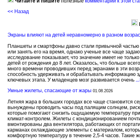
Читайте и пишите
полезные
комментарии к этой ста
<< Назад
Экраны влияют на детей неравномерно в разном возра
Планшеты и смартфоны давно стали привычной частью 
или занять его на время, однако ученые все чаще задаю
исследование показывает, что значение имеет не тольк
детей от рождения до 8 лет. Оказалось, что больше всег
много времени проводивших перед экранами в эти возрас
способность удерживать и обрабатывать информацию зд
ключевых этапа. У младенцев мозг развивается очень
..
Умные жилеты, спасающие от жары
01.08.2026
Летняя жара в больших городах все чаще становится с
вынуждены проводить часы под палящим солнцем, риск
которые помогают снизить ощущаемую температуру прим
климат-контролем. Жилеты с кондиционированием почти 
вмонтированы два вентилятора, работающих от портати
карманах охлаждающие элементы с материалом, который
комфортную температуру в течение 2,5-4 часов. Такие 