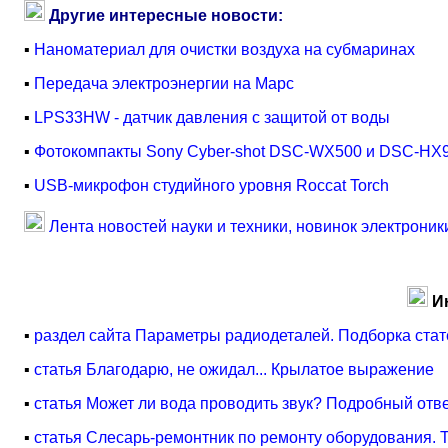
Другие интересные новости:
▪
Наноматериал для очистки воздуха на субмаринах
▪
Передача электроэнергии на Марс
▪
LPS33HW - датчик давления с защитой от воды
▪
Фотокомпакты Sony Cyber-shot DSC-WX500 и DSC-HX
▪
USB-микрофон студийного уровня Roccat Torch
Лента новостей науки и техники, новинок электроник
И
▪
раздел сайта Параметры радиодеталей. Подборка стат
▪
статья Благодарю, не ожидал... Крылатое выражение
▪
статья Может ли вода проводить звук? Подробный отв
▪
статья Слесарь-ремонтник по ремонту оборудования. Т