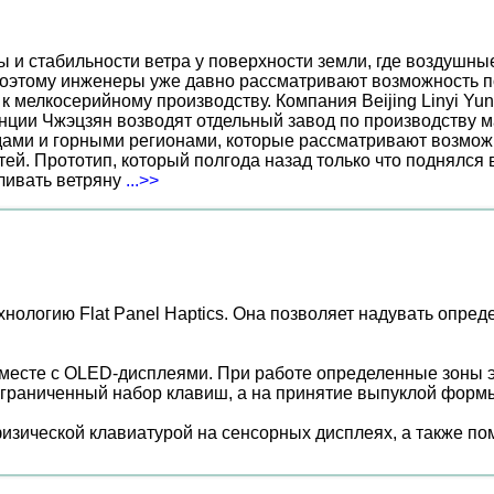
ы и стабильности ветра у поверхности земли, где воздушн
поэтому инженеры уже давно рассматривают возможность по
к мелкосерийному производству. Компания Beijing Linyi Yu
нции Чжэцзян возводят отдельный завод по производству м
ами и горными регионами, которые рассматривают возможн
ей. Прототип, который полгода назад только что поднялся
вливать ветряну
...>>
хнологию Flat Panel Haptics. Она позволяет надувать опр
есте с OLED-дисплеями. При работе определенные зоны экр
граниченный набор клавиш, а на принятие выпуклой формы
изической клавиатурой на сенсорных дисплеях, а также по