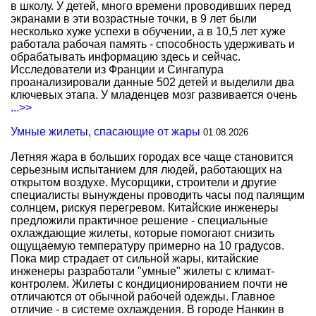
в школу. У детей, много времени проводивших перед
экранами в эти возрастные точки, в 9 лет были
несколько хуже успехи в обучении, а в 10,5 лет хуже
работала рабочая память - способность удерживать и
обрабатывать информацию здесь и сейчас.
Исследователи из Франции и Сингапура
проанализировали данные 502 детей и выделили два
ключевых этапа. У младенцев мозг развивается очень
...>>
Умные жилеты, спасающие от жары
01.08.2026
Летняя жара в больших городах все чаще становится
серьезным испытанием для людей, работающих на
открытом воздухе. Мусорщики, строители и другие
специалисты вынуждены проводить часы под палящим
солнцем, рискуя перегревом. Китайские инженеры
предложили практичное решение - специальные
охлаждающие жилеты, которые помогают снизить
ощущаемую температуру примерно на 10 градусов.
Пока мир страдает от сильной жары, китайские
инженеры разработали "умные" жилеты с климат-
контролем. Жилеты с кондиционированием почти не
отличаются от обычной рабочей одежды. Главное
отличие - в системе охлаждения. В городе Нанкин в