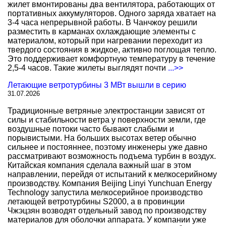
жилет вмонтированы два вентилятора, работающих от
портативных аккумуляторов. Одного заряда хватает на
3-4 часа непрерывной работы. В Чанчжоу решили
разместить в карманах охлаждающие элементы с
материалом, который при нагревании переходит из
твердого состояния в жидкое, активно поглощая тепло.
Это поддерживает комфортную температуру в течение
2,5-4 часов. Такие жилеты выглядят почти
...>>
Летающие ветротурбины 3 МВт вышли в серию
31.07.2026
Традиционные ветряные электростанции зависят от
силы и стабильности ветра у поверхности земли, где
воздушные потоки часто бывают слабыми и
порывистыми. На больших высотах ветер обычно
сильнее и постояннее, поэтому инженеры уже давно
рассматривают возможность подъема турбин в воздух.
Китайская компания сделала важный шаг в этом
направлении, перейдя от испытаний к мелкосерийному
производству. Компания Beijing Linyi Yunchuan Energy
Technology запустила мелкосерийное производство
летающей ветротурбины S2000, а в провинции
Чжэцзян возводят отдельный завод по производству
материалов для оболочки аппарата. У компании уже