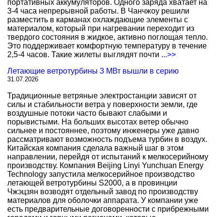
портативных аккумуляторов. Одного заряда хватает на
3-4 часа непрерывной работы. В Чанчжоу решили
разместить в карманах охлаждающие элементы с
материалом, который при нагревании переходит из
твердого состояния в жидкое, активно поглощая тепло.
Это поддерживает комфортную температуру в течение
2,5-4 часов. Такие жилеты выглядят почти
...>>
Летающие ветротурбины 3 МВт вышли в серию
31.07.2026
Традиционные ветряные электростанции зависят от
силы и стабильности ветра у поверхности земли, где
воздушные потоки часто бывают слабыми и
порывистыми. На больших высотах ветер обычно
сильнее и постояннее, поэтому инженеры уже давно
рассматривают возможность подъема турбин в воздух.
Китайская компания сделала важный шаг в этом
направлении, перейдя от испытаний к мелкосерийному
производству. Компания Beijing Linyi Yunchuan Energy
Technology запустила мелкосерийное производство
летающей ветротурбины S2000, а в провинции
Чжэцзян возводят отдельный завод по производству
материалов для оболочки аппарата. У компании уже
есть предварительные договоренности с прибрежными