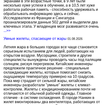
экранами в эти возрастные точки, в 9 лет были
несколько хуже успехи в обучении, а в 10,5 лет хуже
работала рабочая память - способность удерживать и
обрабатывать информацию здесь и сейчас.
Исследователи из Франции и Сингапура
проанализировали данные 502 детей и выделили два
ключевых этапа. У младенцев мозг развивается очень
...>>
Умные жилеты, спасающие от жары
01.08.2026
Летняя жара в больших городах все чаще становится
серьезным испытанием для людей, работающих на
открытом воздухе. Мусорщики, строители и другие
специалисты вынуждены проводить часы под палящим
солнцем, рискуя перегревом. Китайские инженеры
предложили практичное решение - специальные
охлаждающие жилеты, которые помогают снизить
ощущаемую температуру примерно на 10 градусов.
Пока мир страдает от сильной жары, китайские
инженеры разработали "умные" жилеты с климат-
контролем. Жилеты с кондиционированием почти не
отличаются от обычной рабочей одежды. Главное
отличие - в системе охлаждения. В городе Нанкин в
жилет вмонтированы два вентилятора, работающих от