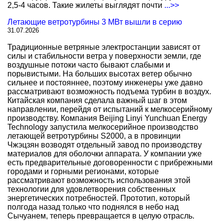
2,5-4 часов. Такие жилеты выглядят почти
...>>
Летающие ветротурбины 3 МВт вышли в серию
31.07.2026
Традиционные ветряные электростанции зависят от
силы и стабильности ветра у поверхности земли, где
воздушные потоки часто бывают слабыми и
порывистыми. На больших высотах ветер обычно
сильнее и постояннее, поэтому инженеры уже давно
рассматривают возможность подъема турбин в воздух.
Китайская компания сделала важный шаг в этом
направлении, перейдя от испытаний к мелкосерийному
производству. Компания Beijing Linyi Yunchuan Energy
Technology запустила мелкосерийное производство
летающей ветротурбины S2000, а в провинции
Чжэцзян возводят отдельный завод по производству
материалов для оболочки аппарата. У компании уже
есть предварительные договоренности с прибрежными
городами и горными регионами, которые
рассматривают возможность использования этой
технологии для удовлетворения собственных
энергетических потребностей. Прототип, который
полгода назад только что поднялся в небо над
Сычуанем, теперь превращается в целую отрасль.