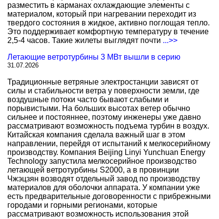
разместить в карманах охлаждающие элементы с
материалом, который при нагревании переходит из
твердого состояния в жидкое, активно поглощая тепло.
Это поддерживает комфортную температуру в течение
2,5-4 часов. Такие жилеты выглядят почти
...>>
Летающие ветротурбины 3 МВт вышли в серию
31.07.2026
Традиционные ветряные электростанции зависят от
силы и стабильности ветра у поверхности земли, где
воздушные потоки часто бывают слабыми и
порывистыми. На больших высотах ветер обычно
сильнее и постояннее, поэтому инженеры уже давно
рассматривают возможность подъема турбин в воздух.
Китайская компания сделала важный шаг в этом
направлении, перейдя от испытаний к мелкосерийному
производству. Компания Beijing Linyi Yunchuan Energy
Technology запустила мелкосерийное производство
летающей ветротурбины S2000, а в провинции
Чжэцзян возводят отдельный завод по производству
материалов для оболочки аппарата. У компании уже
есть предварительные договоренности с прибрежными
городами и горными регионами, которые
рассматривают возможность использования этой