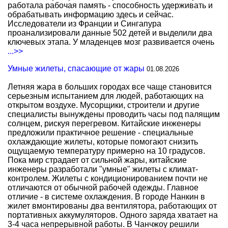
работала рабочая память - способность удерживать и
обрабатывать информацию здесь и сейчас.
Исследователи из Франции и Сингапура
проанализировали данные 502 детей и выделили два
ключевых этапа. У младенцев мозг развивается очень
...>>
Умные жилеты, спасающие от жары
01.08.2026
Летняя жара в больших городах все чаще становится
серьезным испытанием для людей, работающих на
открытом воздухе. Мусорщики, строители и другие
специалисты вынуждены проводить часы под палящим
солнцем, рискуя перегревом. Китайские инженеры
предложили практичное решение - специальные
охлаждающие жилеты, которые помогают снизить
ощущаемую температуру примерно на 10 градусов.
Пока мир страдает от сильной жары, китайские
инженеры разработали "умные" жилеты с климат-
контролем. Жилеты с кондиционированием почти не
отличаются от обычной рабочей одежды. Главное
отличие - в системе охлаждения. В городе Нанкин в
жилет вмонтированы два вентилятора, работающих от
портативных аккумуляторов. Одного заряда хватает на
3-4 часа непрерывной работы. В Чанчжоу решили