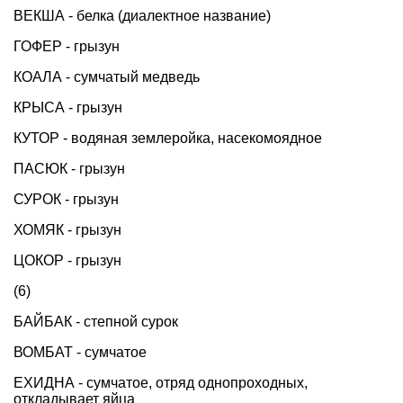
ВЕКША - белка (диалектное название)
ГОФЕР - грызун
КОАЛА - сумчатый медведь
КРЫСА - грызун
КУТОР - водяная землеройка, насекомоядное
ПАСЮК - грызун
СУРОК - грызун
ХОМЯК - грызун
ЦОКОР - грызун
(6)
БАЙБАК - степной сурок
ВОМБАТ - сумчатое
ЕХИДНА - сумчатое, отряд однопроходных,
откладывает яйца