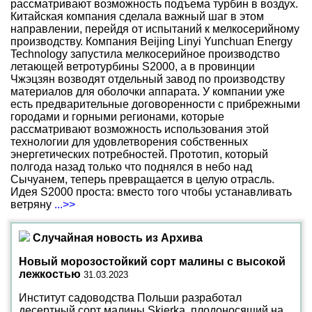
рассматривают возможность подъема турбин в воздух.
Китайская компания сделала важный шаг в этом
направлении, перейдя от испытаний к мелкосерийному
производству. Компания Beijing Linyi Yunchuan Energy
Technology запустила мелкосерийное производство
летающей ветротурбины S2000, а в провинции
Чжэцзян возводят отдельный завод по производству
материалов для оболочки аппарата. У компании уже
есть предварительные договоренности с прибрежными
городами и горными регионами, которые
рассматривают возможность использования этой
технологии для удовлетворения собственных
энергетических потребностей. Прототип, который
полгода назад только что поднялся в небо над
Сычуанем, теперь превращается в целую отрасль.
Идея S2000 проста: вместо того чтобы устанавливать
ветряну
...>>
Случайная новость из Архива
Новый морозостойкий сорт малины с высокой
лежкостью
31.03.2023
Институт садоводства Польши разработал
десертный сорт малины Skierka, плодоносящий на