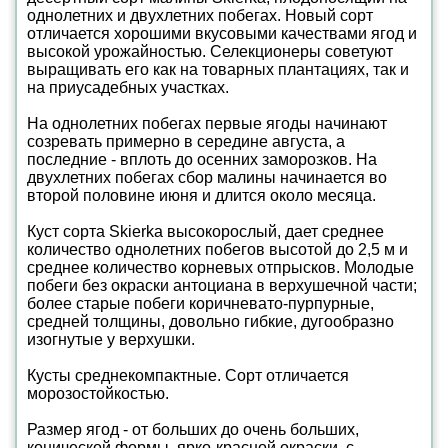
однолетних и двухлетних побегах. Новый сорт
отличается хорошими вкусовыми качествами ягод и
высокой урожайностью. Селекционеры советуют
выращивать его как на товарных плантациях, так и
на приусадебных участках.
На однолетних побегах первые ягоды начинают
созревать примерно в середине августа, а
последние - вплоть до осенних заморозков. На
двухлетних побегах сбор малины начинается во
второй половине июня и длится около месяца.
Куст сорта Skierka высокорослый, дает среднее
количество однолетних побегов высотой до 2,5 м и
среднее количество корневых отпрысков. Молодые
побеги без окраски антоциана в верхушечной части;
более старые побеги коричневато-пурпурные,
средней толщины, довольно гибкие, дугообразно
изогнутые у верхушки.
Кусты среднекомпактные. Сорт отличается
морозостойкостью.
Размер ягод - от больших до очень больших,
конической формы, ярко-красной окраски, с