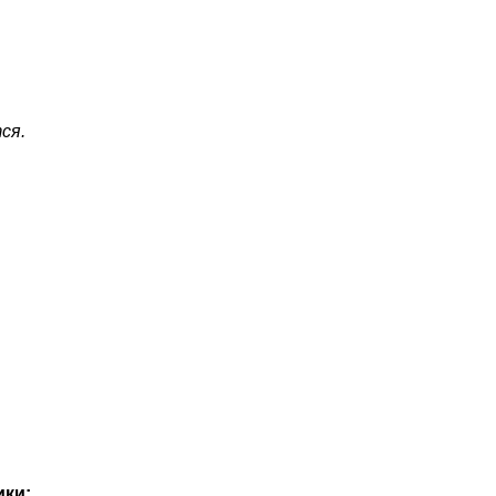
ся.
ики: