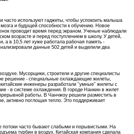
и часто используют гаджеты, чтобы успокоить малыша
 мозга и будущей способности к обучению. Новое
ебенок проводит время перед экраном. Ученые наблюдали
ском возрасте и перед поступлением в школу. У детей,
, а в 10,5 лет хуже работала рабочая память -
анализировали данные 502 детей и выделили два
оздухе. Мусорщики, строители и другие специалисты
ое решение - специальные охлаждающие жилеты,
 китайские инженеры разработали "умные" жилеты с
е - в системе охлаждения. В городе Нанкин в жилет
епрерывной работы. В Чанчжоу решили разместить в
е, активно поглощая тепло. Это поддерживает
ые потоки часто бывают слабыми и порывистыми. На
дъема турбин в воздух. Китайская компания сделала