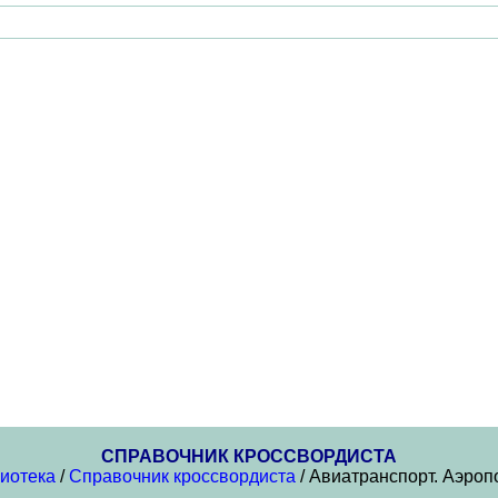
СПРАВОЧНИК КРОССВОРДИСТА
иотека
/
Справочник кроссвордиста
/ Авиатранспорт. Аэро