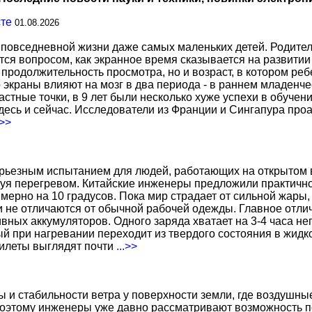
сте
01.08.2026
повседневной жизни даже самых маленьких детей. Родител
тся вопросом, как экранное время сказывается на развитии
о продолжительность просмотра, но и возраст, в котором р
о экраны влияют на мозг в два периода - в раннем младенче
тные точки, в 9 лет были несколько хуже успехи в обучении
есь и сейчас. Исследователи из Франции и Сингапура про
.>>
ерьезным испытанием для людей, работающих на открытом в
уя перегревом. Китайские инженеры предложили практичн
ерно на 10 градусов. Пока мир страдает от сильной жары,
не отличаются от обычной рабочей одежды. Главное отличи
вных аккумуляторов. Одного заряда хватает на 3-4 часа н
 при нагревании переходит из твердого состояния в жидко
жилеты выглядят почти
...>>
ы и стабильности ветра у поверхности земли, где воздушн
поэтому инженеры уже давно рассматривают возможность по