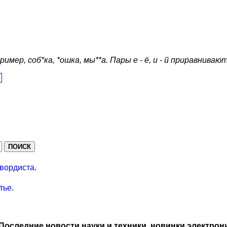
ер, соб*ка, *ошка, мы**а. Пары е - ё, и - й приравнивают
вордиста
.
тье
.
Последние новости науки и техники, новинки электрон