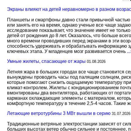
Экраны влияют на детей неравномерно в разном возра
Планшеты и смартфоны давно стали привычной частью 
или занять его на время, однако ученые все чаще задаю
исследование показывает, что значение имеет не тольк
детей от рождения до 8 лет. Оказалось, что больше всег
много времени проводивших перед экранами в эти возрас
способность удерживать и обрабатывать информацию зд
ключевых этапа. У младенцев мозг развивается очень
..
Умные жилеты, спасающие от жары
01.08.2026
Летняя жара в больших городах все чаще становится с
вынуждены проводить часы под палящим солнцем, риск
которые помогают снизить ощущаемую температуру прим
климат-контролем. Жилеты с кондиционированием почти 
вмонтированы два вентилятора, работающих от портати
карманах охлаждающие элементы с материалом, который
комфортную температуру в течение 2,5-4 часов. Такие 
Летающие ветротурбины 3 МВт вышли в серию
31.07.2026
Традиционные ветряные электростанции зависят от сил
больших высотах ветер обычно сильнее и постояннее, 